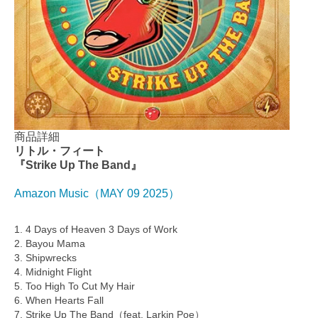
商品詳細
リトル・フィート
『Strike Up The Band』
Amazon Music（MAY 09 2025）
1. 4 Days of Heaven 3 Days of Work
2. Bayou Mama
3. Shipwrecks
4. Midnight Flight
5. Too High To Cut My Hair
6. When Hearts Fall
7. Strike Up The Band（feat. Larkin Poe）