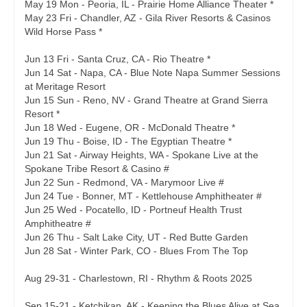
May 19 Mon - Peoria, IL - Prairie Home Alliance Theater *
May 23 Fri - Chandler, AZ - Gila River Resorts & Casinos
Wild Horse Pass *
Jun 13 Fri - Santa Cruz, CA - Rio Theatre *
Jun 14 Sat - Napa, CA - Blue Note Napa Summer Sessions
at Meritage Resort
Jun 15 Sun - Reno, NV - Grand Theatre at Grand Sierra
Resort *
Jun 18 Wed - Eugene, OR - McDonald Theatre *
Jun 19 Thu - Boise, ID - The Egyptian Theatre *
Jun 21 Sat - Airway Heights, WA - Spokane Live at the
Spokane Tribe Resort & Casino #
Jun 22 Sun - Redmond, VA - Marymoor Live #
Jun 24 Tue - Bonner, MT - Kettlehouse Amphitheater #
Jun 25 Wed - Pocatello, ID - Portneuf Health Trust
Amphitheatre #
Jun 26 Thu - Salt Lake City, UT - Red Butte Garden
Jun 28 Sat - Winter Park, CO - Blues From The Top
Aug 29-31 - Charlestown, RI - Rhythm & Roots 2025
Sep 15-21 - Ketchikan, AK - Keeping the Blues Alive at Sea