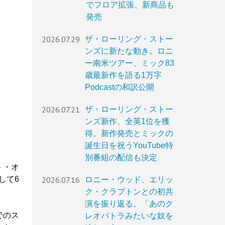
でフロア拡張、新商品も
発売
2026.07.29
ザ・ローリング・ストー
ンズに新たな動き。ロニ
ー南米ツアー、ミック83
歳最新作を語る1万字
Podcastの和訳公開
2026.07.21
ザ・ローリング・ストー
ンズ新作、全英1位を獲
得。新作発売とミックの
誕生日を祝うYouTube特
別番組の配信も決定
ト・オ
して6
2026.07.16
ロニー・ウッド、エリッ
ク・クラプトンとの初共
演を振り返る。「あのク
でのス
レオパトラみたいな奴を