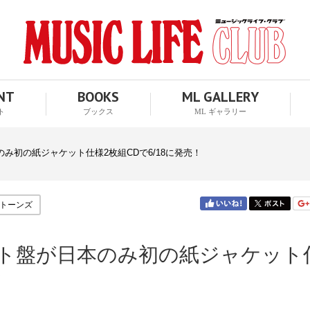
ENT
BOOKS
ML GALLERY
ト
ブックス
ML ギャラリー
み初の紙ジャケット仕様2枚組CDで6/18に発売！
トーンズ
ト盤が日本のみ初の紙ジャケット
！