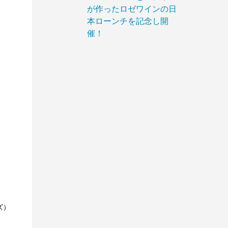
が作ったロゼワインの日
本ローンチを記念し開
催！
ズ）