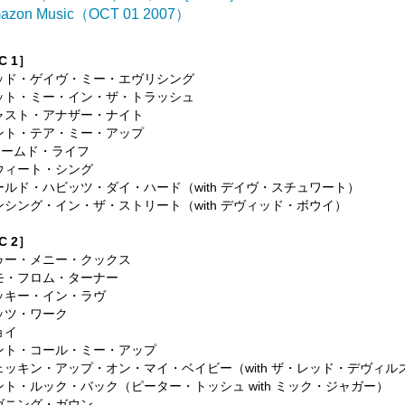
azon Music（OCT 01 2007）
C 1］
ゴッド・ゲイヴ・ミー・エヴリシング
プット・ミー・イン・ザ・トラッシュ
ジャスト・アナザー・ナイト
ドント・テア・ミー・アップ
ャームド・ライフ
スウィート・シング
オールド・ハビッツ・ダイ・ハード（with デイヴ・スチュワート）
ダンシング・イン・ザ・ストリート（with デヴィッド・ボウイ）
C 2］
トゥー・メニー・クックス
メモ・フロム・ターナー
ラッキー・イン・ラヴ
レッツ・ワーク
ョイ
ドント・コール・ミー・アップ
チェッキン・アップ・オン・マイ・ベイビー（with ザ・レッド・デヴィル
ドント・ルック・バック（ピーター・トッシュ with ミック・ジャガー）
イヴニング・ガウン