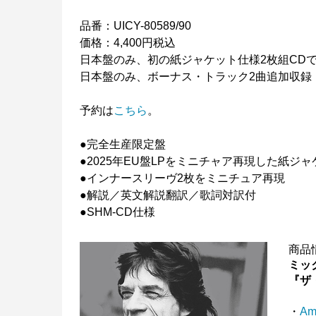
品番：UICY-80589/90
価格：4,400円税込
日本盤のみ、初の紙ジャケット仕様2枚組CD
日本盤のみ、ボーナス・トラック2曲追加収録
予約は
こちら
。
●完全生産限定盤
●2025年EU盤LPをミニチャア再現した紙ジ
●インナースリーヴ2枚をミニチュア再現
●解説／英文解説翻訳／歌詞対訳付
●SHM-CD仕様
商品
ミッ
『ザ
・
Am