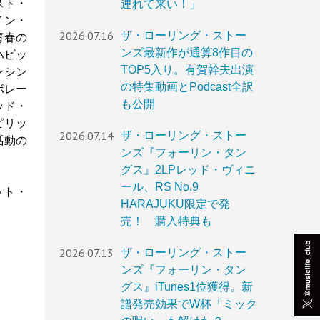
スト・
連れて来い！」
イン・
2026.07.16
ザ・ローリング・ストー
青春の
ンズ最新作が通算8作目の
ハビッ
TOP5入り。有賀幹夫出演
ンシン
の特集動画とPodcast全訳
ボレー
も公開
ッド・
ピリッ
2026.07.14
ザ・ローリング・ストー
活動の
ンズ『フォーリン・タン
グス』2LPレッド・ヴィニ
ール、RS No.9
ット・
HARAJUKU限定で発
売！ 購入特典も
2026.07.13
ザ・ローリング・ストー
ンズ『フォーリン・タン
グス』iTunes1位獲得。新
譜発売効果でW杯「ミック