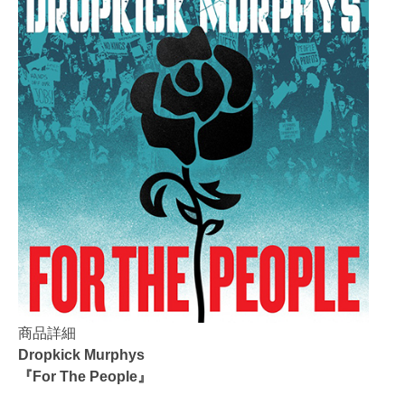
商品詳細
Dropkick Murphys
『For The People』