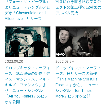
『フォー・ザ・ピープル』
言葉に命を吹き込むプロジ
よりニュー・シングル／ビ
ェクトの第二弾で12枚めの
デオ「Chesterfields and
アルバム完成
Aftershave」リリース
2022.09.20
2022.08.24
ドロップキック・マーフィ
ドロップキック・マーフィ
ーズ、10/5発売の新作『デ
ーズ、秋リリースの新作
ィス・マシン・スティル・
『This Machine Still Kills
キルズ・ファシスツ』よ
Fascists』から、ニュー・
り、ニュー・シングル
シングル「Ten Times
「All You Fonies」のビデ
More」ビデオを公開
オを公開