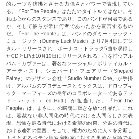
的ルーツを彷彿とさせる力強さとパワーで表現してい
る。『For The People』はただのタイトルではない。そ
れは心からのスタンスであり、このバンドが何者である
か、そして彼らが常に何者であったかを宣言するもの
だ。『For The People』は、バンドのダミー・ラック・
ミュージック（Dummy Luck Music）より7月4日にデジ
タル・リリースされ、ボーナス・トラック5曲を収録し
たCDとLPは10月10日にリリースされる。心を打つアル
バム・カヴァーは、著名なソーシャル／ポリティカル・
アーティスト、シェパード・フェアリー（Shepard
Fairey）のデザイン会社「Studio Number One」が手掛
け、アルバムのプロデュースとミックスは、ドロップキ
ック・マーフィーズの長年のコラボレーターであるテッ
ド・ハット（Ted Hutt）が担当した。『For The
People』は、まさにこの瞬間に輝きを放つ作品だ。これ
は、容赦ない非人間化の時代における人間らしさの表
現、恐怖を煽る時代における希望の約束、分裂の時代に
おける連帯の宣言、そして、権力のために人々を分断し
ようとするペテン師や扇動家に対する果敢な反論であ