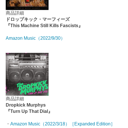
商品詳細
ドロップキック・マーフィーズ
『This Machine Still Kills Fascists』
Amazon Music（2022/9/30）
商品詳細
Dropkick Murphys
『Turn Up That Dial』
・
Amazon Music（2022/3/18）［Expanded Edition］