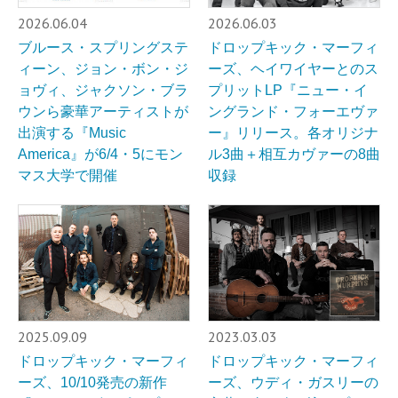
2026.06.04
2026.06.03
ブルース・スプリングステ
ドロップキック・マーフィ
ィーン、ジョン・ボン・ジ
ーズ、ヘイワイヤーとのス
ョヴィ、ジャクソン・ブラ
プリットLP『ニュー・イ
ウンら豪華アーティストが
ングランド・フォーエヴァ
出演する『Music
ー』リリース。各オリジナ
America』が6/4・5にモン
ル3曲＋相互カヴァーの8曲
マス大学で開催
収録
2025.09.09
2023.03.03
ドロップキック・マーフィ
ドロップキック・マーフィ
ーズ、10/10発売の新作
ーズ、ウディ・ガスリーの