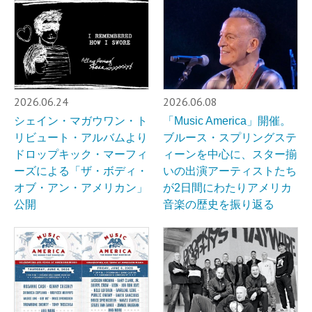
2026.06.24
2026.06.08
シェイン・マガウワン・ト
「Music America」開催。
リビュート・アルバムより
ブルース・スプリングステ
ドロップキック・マーフィ
ィーンを中心に、スター揃
ーズによる「ザ・ボディ・
いの出演アーティストたち
オブ・アン・アメリカン」
が2日間にわたりアメリカ
公開
音楽の歴史を振り返る