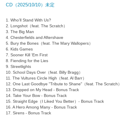
CD（2025/10/10）未定
1. Who’ll Stand With Us?
2. Longshot（feat. The Scratch）
3. The Big Man
4. Chesterfields and Aftershave
5. Bury the Bones（feat. The Mary Wallopers）
6. Kids Games
7. Sooner Kill ‘Em First
8. Fiending for the Lies
9. Streetlights
10. School Days Over（feat. Billy Bragg）
11. The Vultures Circle High（feat. Al Barr）
12. One Last Goodbye "Tribute to Shane"（feat. The Scratch）
13. Dropped on My Head - Bonus Track
14. Take Your Bow - Bonus Track
15. Straight Edge（I Liked You Better）- Bonus Track
16. A Hero Among Many - Bonus Track
17. Sirens - Bonus Track