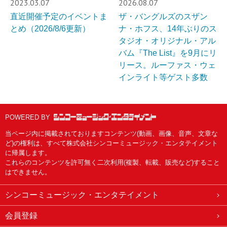
2023.03.07
2026.08.07
直近開催予定のイベントま
ザ・バングルズのスザン
とめ（2026/8/6更新）
ナ・ホフス、14年ぶりのス
タジオ・オリジナル・アル
バム『The List』を9月にリ
リース。ルーファス・ウェ
インライト等ゲスト多数
POWERED BY
当ページ内に掲載されておりますコンテンツ(動画、画像、音声、文章な
ど)の権利は、すべて株式会社シンコーミュージック・エンタテイメント
に帰属します。
これらのコンテンツを許可無く二次利用(複製、転載、販売など)すること
はできません。
シンコーミュージック・エンタテイメント
会員登録