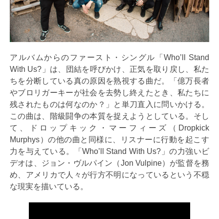
アルバムからのファースト・シングル「Who’ll Stand
With Us?」は、団結を呼びかけ、正気を取り戻し、私た
ちを分断している真の原因を熟視する曲だ。「億万長者
やブロリガーキーが社会を去勢し終えたとき、私たちに
残されたものは何なのか？」と単刀直入に問いかける。
この曲は、階級闘争の本質を捉えようとしている。そし
て、ドロップキック・マーフィーズ（Dropkick
Murphys）の他の曲と同様に、リスナーに行動を起こす
力を与えている。「Who’ll Stand With Us?」の力強いビ
デオは、ジョン・ヴルパイン（Jon Vulpine）が監督を務
め、アメリカで人々が行方不明になっているという不穏
な現実を描いている。