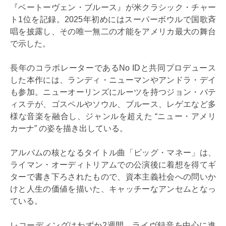
『ベートーヴェン・ブルース』が米クラシック・チャー
ト1位を記録。2025年初めにはスーパーボウルで国歌斉
唱を披露し、その唯一無二の才能をアメリカ最大の舞台
で示した。
長年のコラボレーターであるNo IDと共同プロデュース
した本作には、ランディ・ニューマンやアンドラ・デイ
も参加。ニューオーリンズにルーツを持つジョン・バテ
ィステが、ゴスペルやソウル、ブルース、レゲエなど多
様な音楽を融合し、ジャンルを超えた “ニュー・アメリ
カーナ” の姿を描き出している。
アルバムの核となるタイトル曲「ビッグ・マネー」は、
ライマン・オーディトリアムでの公演後に着想を得てギ
ターで書き下ろされたもので、資本主義社会への問いか
けと人生の価値を描いた、キャッチーなアンセムとなっ
ている。
レコーディングはわずか2週間、ライヴ録音を中心に進