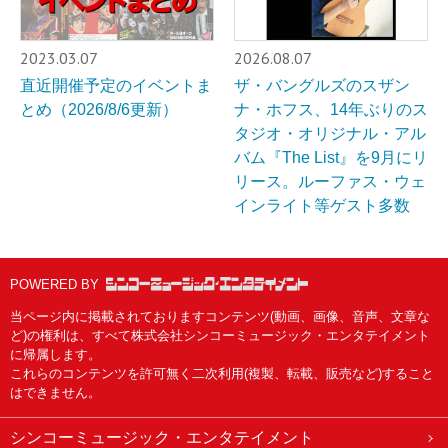
2023.03.07
2026.08.07
直近開催予定のイベントま
ザ・バングルズのスザン
とめ（2026/8/6更新）
ナ・ホフス、14年ぶりのス
タジオ・オリジナル・アル
バム『The List』を9月にリ
リース。ルーファス・ウェ
インライト等ゲスト多数
POWERED BY
当ページ内に掲載されておりますコンテンツ(動画、画像、音声、文章な
ど)の権利は、すべて株式会社シンコーミュージック・エンタテイメント
に帰属します。
これらのコンテンツを許可無く二次利用(複製、転載、販売など)すること
はできません。
シンコーミュージック・エンタテイメント