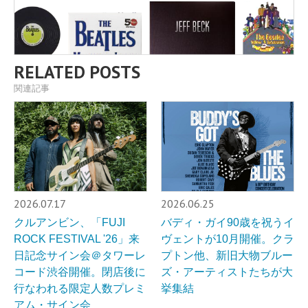
RELATED POSTS
関連記事
2026.07.17
2026.06.25
クルアンビン、「FUJI
バディ・ガイ90歳を祝うイ
ROCK FESTIVAL '26」来
ヴェントが10月開催。クラ
日記念サイン会＠タワーレ
プトン他、新旧大物ブルー
コード渋谷開催。閉店後に
ズ・アーティストたちが大
行なわれる限定人数プレミ
挙集結
アム・サイン会