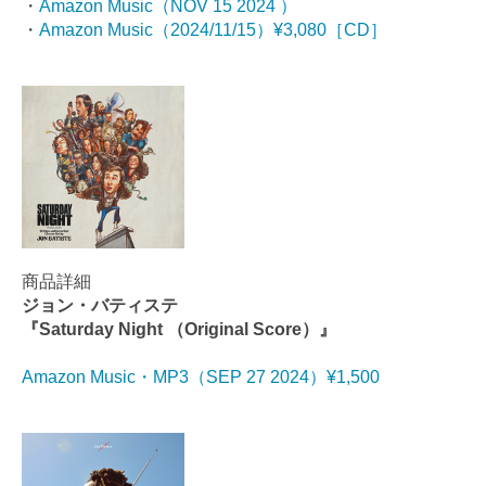
・
Amazon Music（NOV 15 2024 ）
・
Amazon Music（2024/11/15）¥3,080［CD］
商品詳細
ジョン・バティステ
『Saturday Night （Original Score）』
Amazon Music・MP3（SEP 27 2024）¥1,500