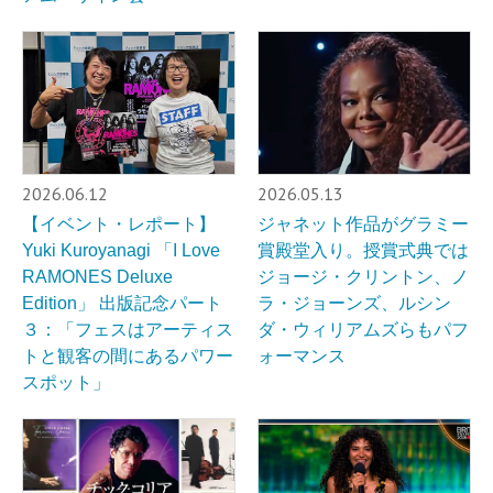
2026.06.12
2026.05.13
【イベント・レポート】
ジャネット作品がグラミー
Yuki Kuroyanagi 「I Love
賞殿堂入り。授賞式典では
RAMONES Deluxe
ジョージ・クリントン、ノ
Edition」 出版記念パート
ラ・ジョーンズ、ルシン
３：「フェスはアーティス
ダ・ウィリアムズらもパフ
トと観客の間にあるパワー
ォーマンス
スポット」