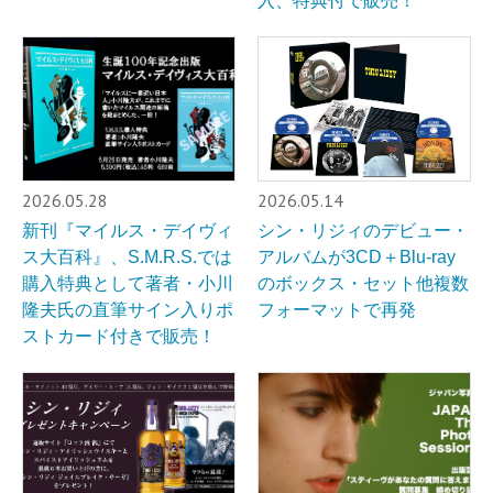
入、特典付で販売！
2026.05.28
2026.05.14
新刊『マイルス・デイヴィ
シン・リジィのデビュー・
ス大百科』、S.M.R.S.では
アルバムが3CD＋Blu-ray
購入特典として著者・小川
のボックス・セット他複数
隆夫氏の直筆サイン入りポ
フォーマットで再発
ストカード付きで販売！