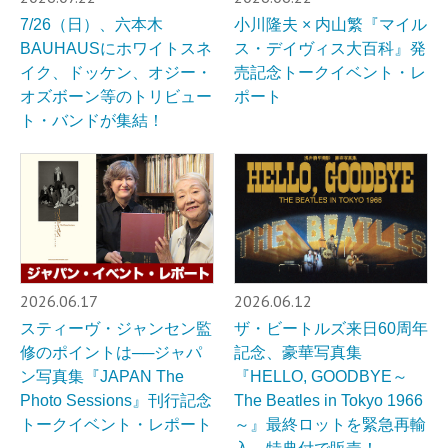
7/26（日）、六本木
小川隆夫 × 内山繁『マイル
BAUHAUSにホワイトスネ
ス・デイヴィス大百科』発
イク、ドッケン、オジー・
売記念トークイベント・レ
オズボーン等のトリビュー
ポート
ト・バンドが集結！
2026.06.17
2026.06.12
スティーヴ・ジャンセン監
ザ・ビートルズ来日60周年
修のポイントは──ジャパ
記念、豪華写真集
ン写真集『JAPAN The
『HELLO, GOODBYE～
Photo Sessions』刊行記念
The Beatles in Tokyo 1966
トークイベント・レポート
～』最終ロットを緊急再輸