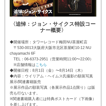
〈追悼：ジョン・サイクス特設コー
ナー概要〉
◆開催場所：
タワーレコード梅田NU茶屋町店
〒530-0013大阪府大阪市北区茶屋町10-12 NU
chayamachi 6F
TEL：06-6373-2951（営業時間11:00〜22:00）
※店舗情報は
こちら
◆開催日程：8月1日（金）〜8月14日（木）
◆内容：
ウイリアム・ヘイムス氏撮影の額装写真
展示/関連書籍販売
※
展示作品の額装写真（各展示作品1点限り）
は販
売も行ないます。
※
関連書籍購入者には特典ポストカード（下画像）
を差し上げます。