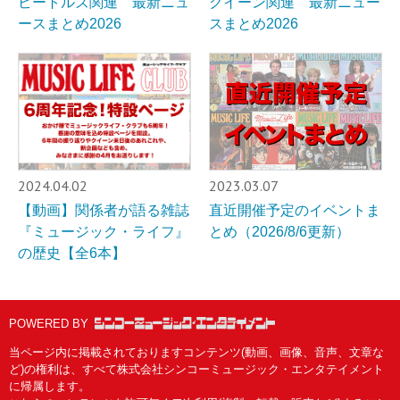
ビートルズ関連 最新ニュ
クイーン関連 最新ニュー
ースまとめ2026
スまとめ2026
2024.04.02
2023.03.07
【動画】関係者が語る雑誌
直近開催予定のイベントま
『ミュージック・ライフ』
とめ（2026/8/6更新）
の歴史【全6本】
POWERED BY
当ページ内に掲載されておりますコンテンツ(動画、画像、音声、文章な
ど)の権利は、すべて株式会社シンコーミュージック・エンタテイメント
に帰属します。