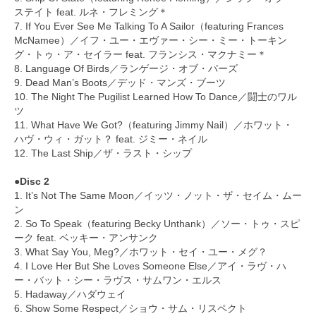
ステイト feat. ルネ・フレミング＊
7. If You Ever See Me Talking To A Sailor（featuring Frances
McNamee）／イフ・ユー・エヴァー・シー・ミー・トーキン
グ・トゥ・ア・セイラー feat. フランシス・マクナミー＊
8. Language Of Birds／ランゲージ・オブ・バーズ
9. Dead Man’s Boots／デッド・マンズ・ブーツ
10. The Night The Pugilist Learned How To Dance／闘士のワル
ツ
11. What Have We Got?（featuring Jimmy Nail）／ホワット・
ハヴ・ウィ・ガット？ feat. ジミー・ネイル
12. The Last Ship／ザ・ラスト・シップ
●Disc 2
1. It’s Not The Same Moon／イッツ・ノット・ザ・セイム・ムー
ン
2. So To Speak（featuring Becky Unthank）／ソー・トゥ・スピ
ーク feat. ベッキー・アンサンク
3. What Say You, Meg?／ホワット・セイ・ユー・メグ？
4. I Love Her But She Loves Someone Else／アイ・ラヴ・ハ
ー・バット・シー・ラヴス・サムワン・エルス
5. Hadaway／ハダウェイ
6. Show Some Respect／ショウ・サム・リスペクト