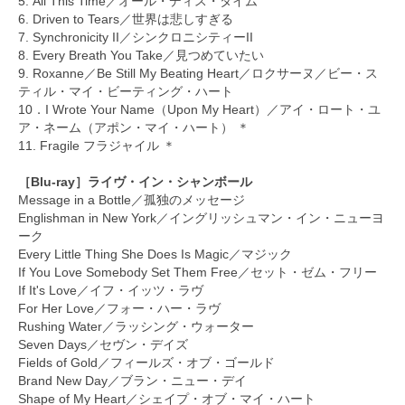
5. All This Time／オール・ディス・タイム
6. Driven to Tears／世界は悲しすぎる
7. Synchronicity II／シンクロニシティーII
8. Every Breath You Take／見つめていたい
9. Roxanne／Be Still My Beating Heart／ロクサーヌ／ビー・ス
ティル・マイ・ビーティング・ハート
10．I Wrote Your Name（Upon My Heart）／アイ・ロート・ユ
ア・ネーム（アポン・マイ・ハート） ＊
11. Fragile フラジャイル ＊
［Blu-ray］ライヴ・イン・シャンボール
Message in a Bottle／孤独のメッセージ
Englishman in New York／イングリッシュマン・イン・ニューヨ
ーク
Every Little Thing She Does Is Magic／マジック
If You Love Somebody Set Them Free／セット・ゼム・フリー
If It's Love／イフ・イッツ・ラヴ
For Her Love／フォー・ハー・ラヴ
Rushing Water／ラッシング・ウォーター
Seven Days／セヴン・デイズ
Fields of Gold／フィールズ・オブ・ゴールド
Brand New Day／ブラン・ニュー・デイ
Shape of My Heart／シェイプ・オブ・マイ・ハート