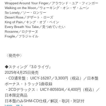
Wrapped Around Your Finger／アラウンド・ユア・フィンガー
Walking on the Moon／ウォーキング・オン・ザ・ムーン
So Lonely／ソー・ロンリー
Desert Rose／デザート・ローズ
King of Pain／キング・オブ・ペイン
Every Breath You Take／見つめていたい
Roxanne／ロクサーヌ
Fragile／フラジャイル
〈発売中〉
◆スティング『3.0 ライヴ』
2025年4月25日発売
・CD通常盤： UICY-16287／3,300円（税込）／日本盤
ボーナス・トラック1曲収録
・2CDデラックス： UICY-80593/4／4,400円（税込）／
日本限定商品
日本盤のみSHM-CD仕様／解説・歌詞・対訳付