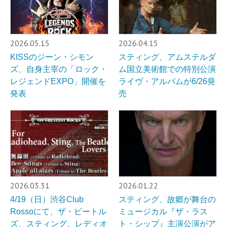
2026.05.15
2026.04.15
KISSのジーン・シモン
スティング、アムステルダ
ズ、自身主宰の「ロック・
ム国立美術館での特別公演
レジェンドEXPO」開催を
ライヴ・アルバムが6/26発
発表
売
2026.03.31
2026.01.22
4/19（日）渋谷Club
スティング、故郷が舞台の
Rossoにて、ザ・ビートル
ミュージカル『ザ・ラス
ズ、スティング、レディオ
ト・シップ』主演公演がア