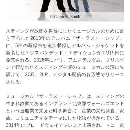
©︎ Carter B. Smith
スティングが故郷を舞台にしたミュージカルのために書
き下ろした2013年のアルバム『ザ・ラスト・シップ』
に、5曲の新録曲を追加収録しアルバム・ジャケットを
新装したエクスパンデッド・エディションが12月5日に
発売される。2026年にパリ、アムステルダム、ブリスベ
ンで行なわれるスティング主演のミュージカル公演に先
駆けて、2CD、2LP、デジタル配信の各形態でリリース
される。
ミュージカル『ザ・ラスト・シップ』は、スティングの
生まれ故郷であるイングランド北東部ウォールズエンド
という造船業で栄えた町を舞台に、産業の栄枯盛衰、家
族、コミュニティをテーマにした物語が描かれている。
2014年にブロードウェイでプレミア上演され、トニー賞