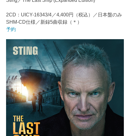
Sting／The Last Ship (Expanded Edition)
2CD：UICY-16343/4／4,400円（税込）／日本盤のみ
SHM-CD仕様／新録5曲収録（＊）
予約