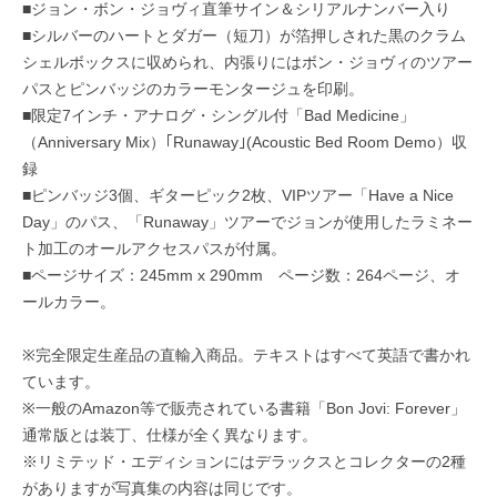
■ジョン・ボン・ジョヴィ直筆サイン＆シリアルナンバー入り
■シルバーのハートとダガー（短刀）が箔押しされた黒のクラム
シェルボックスに収められ、内張りにはボン・ジョヴィのツアー
パスとピンバッジのカラーモンタージュを印刷。
■限定7インチ・アナログ・シングル付「Bad Medicine」
（Anniversary Mix）｢Runaway｣(Acoustic Bed Room Demo）収
録
■ピンバッジ3個、ギターピック2枚、VIPツアー「Have a Nice
Day」のパス、「Runaway」ツアーでジョンが使用したラミネー
ト加工のオールアクセスパスが付属。
■ページサイズ：245mm x 290mm ページ数：264ページ、オ
ールカラー。
※完全限定生産品の直輸入商品。テキストはすべて英語で書かれ
ています。
※一般のAmazon等で販売されている書籍「Bon Jovi: Forever」
通常版とは装丁、仕様が全く異なります。
※リミテッド・エディションにはデラックスとコレクターの2種
がありますが写真集の内容は同じです。