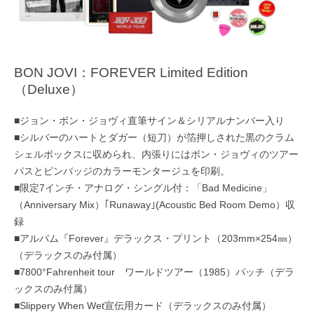
BON JOVI：FOREVER Limited Edition
（Deluxe）
■ジョン・ボン・ジョヴィ直筆サイン＆シリアルナンバー入り
■シルバーのハートとダガー（短刀）が箔押しされた黒のクラム
シェルボックスに収められ、内張りにはボン・ジョヴィのツアー
パスとピンバッジのカラーモンタージュを印刷。
■限定7インチ・アナログ・シングル付：「Bad Medicine」
（Anniversary Mix）｢Runaway｣(Acoustic Bed Room Demo）収
録
■アルバム『Forever』デラックス・プリント（203mm×254㎜）
（デラックスのみ付属）
■7800°Fahrenheit tour ワールドツアー（1985）パッチ（デラ
ックスのみ付属）
■Slippery When Wet宣伝用カード（デラックスのみ付属）