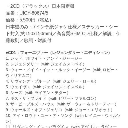
・2CD〈デラックス〉日本限定盤
品番：UICY-80674/5
価格：5,500円（税込）
日本盤のみ：7インチ紙ジャケ仕様／ステッカー・シー
ト封入(約150x150mm)／高音質SHM-CD仕様／解説：伊
藤政則／歌詞・対訳付
●CD1：フォーエヴァー（レジェンダリー・エディション）
1. レッド、ホワイト・アンド・ジャージー
2. レジェンダリー（with ジェイムス・ベイ）
3. ウィー・メイド・イット・ルック・イージー（with ロビー・
ウィリアムス）
4. リヴィング・プルーフ（with ジェリー・ロール）
5. ウェイヴス（with ジェイソン・イスベル）
6. シーズ（with ライアン・テダー）
7. キス・ザ・ブライド（with ビリー・ファルコン）
8. ザ・ピープルズ・ハウス（with ザ・ウォー＆トリーティー）
9. ウォールズ・オブ・ジェリコ（with ジョー・エリオット）
10. アイ・ロウト・ユー・ア・ソング（with レイニー・ウィルソ
ン）
11. リヴィング・イン・パラダイス（with アヴリル・ラヴィー