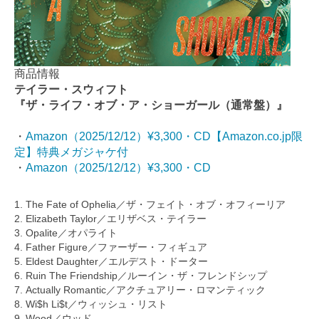
商品情報
テイラー・スウィフト
『ザ・ライフ・オブ・ア・ショーガール（通常盤）』
・
Amazon（2025/12/12）¥3,300・CD【Amazon.co.jp限
定】特典メガジャケ付
・
Amazon（2025/12/12）¥3,300・CD
1. The Fate of Ophelia／ザ・フェイト・オブ・オフィーリア
2. Elizabeth Taylor／エリザベス・テイラー
3. Opalite／オパライト
4. Father Figure／ファーザー・フィギュア
5. Eldest Daughter／エルデスト・ドーター
6. Ruin The Friendship／ルーイン・ザ・フレンドシップ
7. Actually Romantic／アクチュアリー・ロマンティック
8. Wi$h Li$t／ウィッシュ・リスト
9. Wood／ウッド