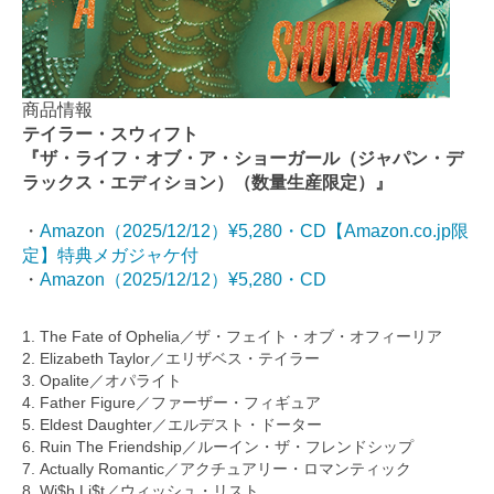
商品情報
テイラー・スウィフト
『ザ・ライフ・オブ・ア・ショーガール（ジャパン・デ
ラックス・エディション）（数量生産限定）』
・
Amazon（2025/12/12）¥5,280・CD【Amazon.co.jp限
定】特典メガジャケ付
・
Amazon（2025/12/12）¥5,280・CD
1. The Fate of Ophelia／ザ・フェイト・オブ・オフィーリア
2. Elizabeth Taylor／エリザベス・テイラー
3. Opalite／オパライト
4. Father Figure／ファーザー・フィギュア
5. Eldest Daughter／エルデスト・ドーター
6. Ruin The Friendship／ルーイン・ザ・フレンドシップ
7. Actually Romantic／アクチュアリー・ロマンティック
8. Wi$h Li$t／ウィッシュ・リスト