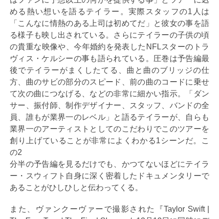
める熱い想いを語るテイラー。実際スタッフの1人は
「こんなに情熱のある上司は初めてだ」と彼女の事を語
る様子も映し出されている。さらにテイラーの子供の頃
の貴重な映像や、今年婚約を発表したNFLスターのトラ
ヴィス・ケルシーの事も語られている。圧巻は予告編最
後でテイラーがまくしたてる、曲と曲のブリッジの仕
方、曲のサビの部分のスピード、前の曲のコードに乗せ
て次の曲につなげる、などの非常に細かい指示。「ダン
サー、振付師、制作デザイナー、スタッフ、バンドの全
員、誰もが業界一のレベル」と語るテイラーが、自らも
業界一のアーティストとしてのこだわりでこのツアーを
創り上げていることが非常によくわかる1シーンだ。こ
の2
分半の予告編を見るだけでも、かつてないほどにテイラ
ー・スウィフト自身に深く密着したドキュメンタリーで
あることがひしひしと伝わってくる。
また、ヴァンクーヴァーで撮影された『Taylor Swift |