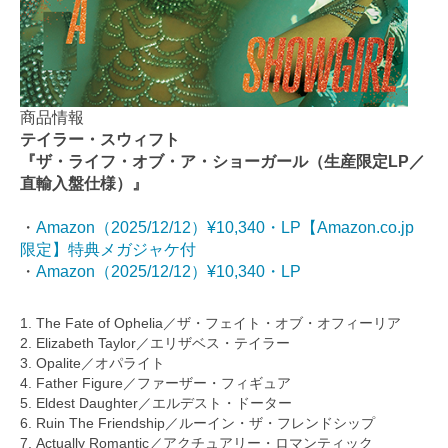
商品情報
テイラー・スウィフト
『ザ・ライフ・オブ・ア・ショーガール（生産限定LP／
直輸入盤仕様）』
・
Amazon（2025/12/12）¥10,340・LP【Amazon.co.jp
限定】特典メガジャケ付
・
Amazon（2025/12/12）¥10,340・LP
1. The Fate of Ophelia／ザ・フェイト・オブ・オフィーリア
2. Elizabeth Taylor／エリザベス・テイラー
3. Opalite／オパライト
4. Father Figure／ファーザー・フィギュア
5. Eldest Daughter／エルデスト・ドーター
6. Ruin The Friendship／ルーイン・ザ・フレンドシップ
7. Actually Romantic／アクチュアリー・ロマンティック