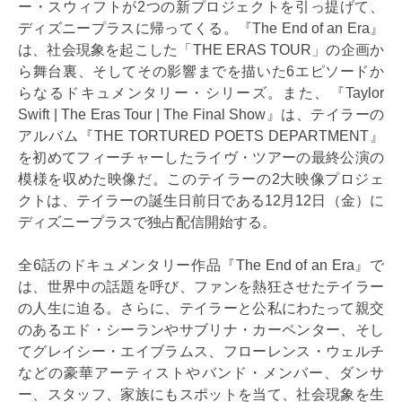
ー・スウィフトが2つの新プロジェクトを引っ提げて、
ディズニープラスに帰ってくる。『The End of an Era』
は、社会現象を起こした「THE ERAS TOUR」の企画か
ら舞台裏、そしてその影響までを描いた6エピソードか
らなるドキュメンタリー・シリーズ。また、『Taylor
Swift | The Eras Tour | The Final Show』は、テイラーの
アルバム『THE TORTURED POETS DEPARTMENT』
を初めてフィーチャーしたライヴ・ツアーの最終公演の
模様を収めた映像だ。このテイラーの2大映像プロジェ
クトは、テイラーの誕生日前日である12月12日（金）に
ディズニープラスで独占配信開始する。
全6話のドキュメンタリー作品『The End of an Era』で
は、世界中の話題を呼び、ファンを熱狂させたテイラー
の人生に迫る。さらに、テイラーと公私にわたって親交
のあるエド・シーランやサブリナ・カーペンター、そし
てグレイシー・エイブラムス、フローレンス・ウェルチ
などの豪華アーティストやバンド・メンバー、ダンサ
ー、スタッフ、家族にもスポットを当て、社会現象を生