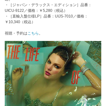
・［ジャパン・デラックス・エディション］品番：
UICU-9122／価格：￥5,280（税込）
・［直輸入盤仕様LP］品番：UIJS-7010／価格：
￥10,340（税込）
視聴・予約は
こちら
。