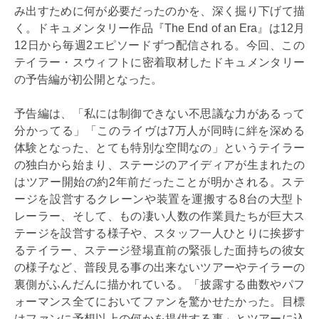
み出すために何が必要だったのかを、深く掘り下げて描
く。ドキュメンタリー作品『The End of an Era』は12月
12日から毎週2エピソードずつ配信される。今回、この
テイラー・スウィフトに密着取材したドキュメンタリー
の予告編が初公開となった。
予告編は、「私には制御できない不思議な力があるって
分かってる」「このライヴは7万人が同時に絆を深める
体験となった、とても特別な空間なの」というテイラー
の独白から始まり、ステージのアイディアが生まれたの
はツアー開始の約2年前だったことが明かされる。ステ
ージを設営するクレーンや装置を運搬する8台の大型ト
レーラー、そして、もの凄い人数の作業員たちが巨大ス
テージを設営する様子や、スタッフ一人ひとりに挨拶す
るテイラー、ステージ登場直前の緊張した面持ちの彼女
の様子など、普段見る事の出来ないツアーやテイラーの
裏側がふんだんに描かれている。「披露する曲数やパフ
ォーマンス全てにおいてファンを驚かせたかった。目標
はファンに予想以上の何かを提供する事」とツアーに込