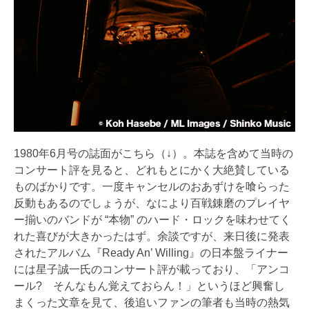
1980年6月号の誌面がこちら（↓）。本誌を含めて当時の
コンサート評を見ると、どれもとにかく大絶賛している
ものばかりです。一度キャンセルのおあずけを喰らった
反動もあるのでしょうが、なにより百戦錬磨のプレイヤ
ー揃いのバンドが “本物” のハード・ロックを味わせてく
れた喜びが大きかったはず。余談ですが、来日後に発表
されたアルバム『Ready An’ Willing』の日本盤ライナー
には星子誠一氏のコンサート評が載っており、「アンコ
ール? そんなもん覚えておらん！」というほど興奮し
まくった文章を見て、後追いファンの筆者も当時の熱気