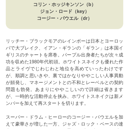
コリン・ホッジキンソン（b）
ジョン・ロード（key）
コージー・パウエル（dr）
リッチー・ブラックモアのレインボーは日本とヨーロッ
パで大ブレイク、イアン・ギランの「ギラン」は本国イ
ギリスのチャートを席巻。パープル出身者たちが次々成
功を収めた1980年代初頭。ホワイトスネイクも優れた作
品とライヴでじわじわと地位を高めていったわけです
が、順調と思いきや、裏ではかなりややこしい人事異動
が頻発し、マネージメントとの不和とレーベルとの契約
問題も勃発。あまりにややこしいので詳細は省きます
が、一時的な活動停止を挟み、ホワイトスネイクは新メ
ンバーを加えて再スタートを切ります。
スーパー・ドラム・ヒーローのコージー・パウエルを加
えて豪華さが増した一方、ジャズ・ロック・ベースの達