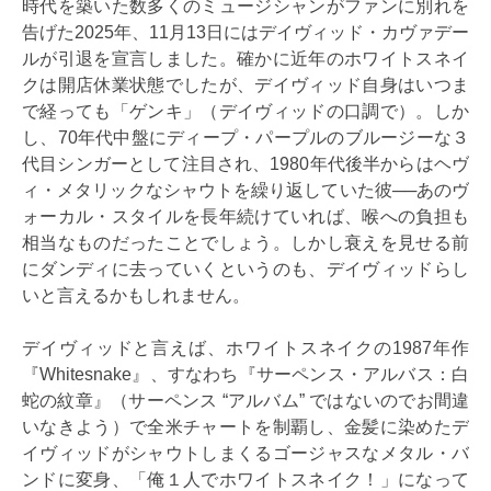
時代を築いた数多くのミュージシャンがファンに別れを
告げた2025年、11月13日にはデイヴィッド・カヴァデー
ルが引退を宣言しました。確かに近年のホワイトスネイ
クは開店休業状態でしたが、デイヴィッド自身はいつま
で経っても「ゲンキ」（デイヴィッドの口調で）。しか
し、70年代中盤にディープ・パープルのブルージーな３
代目シンガーとして注目され、1980年代後半からはヘヴ
ィ・メタリックなシャウトを繰り返していた彼──あのヴ
ォーカル・スタイルを長年続けていれば、喉への負担も
相当なものだったことでしょう。しかし衰えを見せる前
にダンディに去っていくというのも、デイヴィッドらし
いと言えるかもしれません。
デイヴィッドと言えば、ホワイトスネイクの1987年作
『Whitesnake』、すなわち『サーペンス・アルバス：白
蛇の紋章』（サーペンス “アルバム” ではないのでお間違
いなきよう）で全米チャートを制覇し、金髪に染めたデ
イヴィッドがシャウトしまくるゴージャスなメタル・バ
ンドに変身、「俺１人でホワイトスネイク！」になって