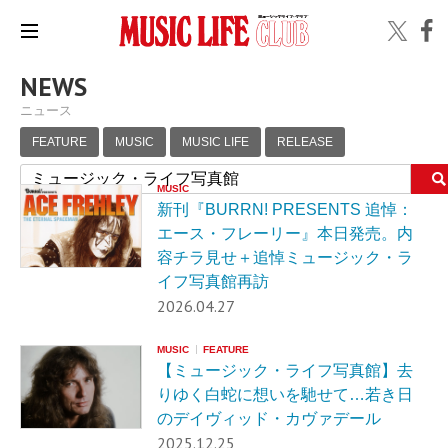
NEWS
ニュース
FEATURE
MUSIC
MUSIC LIFE
RELEASE
MUSIC
新刊『BURRN! PRESENTS 追悼：
エース・フレーリー』本日発売。内
容チラ見せ＋追悼ミュージック・ラ
イフ写真館再訪
2026.04.27
MUSIC
FEATURE
【ミュージック・ライフ写真館】去
りゆく白蛇に想いを馳せて…若き日
のデイヴィッド・カヴァデール
2025.12.25