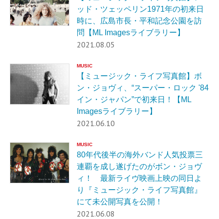
ッド・ツェッペリン1971年の初来日
時に、広島市長・平和記念公園を訪
問【ML Imagesライブラリー】
2021.08.05
MUSIC
【ミュージック・ライフ写真館】ボ
ン・ジョヴィ、“スーパー・ロック '84
イン・ジャパン”で初来日！【ML
Imagesライブラリー】
2021.06.10
MUSIC
80年代後半の海外バンド人気投票三
連覇を成し遂げたのがボン・ジョヴ
ィ！ 最新ライヴ映画上映の同日よ
り『ミュージック・ライフ写真館』
にて未公開写真を公開！
2021.06.08