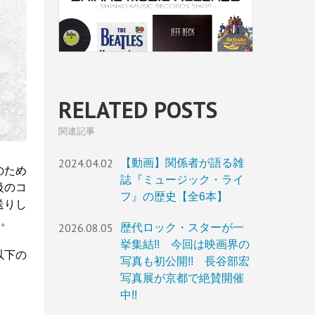
RELATED POSTS
関連記事
2024.04.02
【動画】関係者が語る雑
のため
誌『ミュージック・ライ
級のコ
フ』の歴史【全6本】
送りし
す。
2026.08.05
歴代ロック・スターが一
挙集結!! 今回は映画界の
以下の
写真も初公開!! 長谷部宏
写真展が京都で絶賛開催
中!!