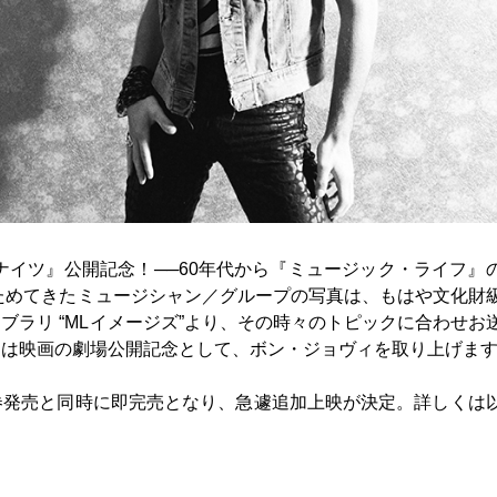
ナイツ』公開記念！──60年代から『ミュージック・ライフ』
ためてきたミュージシャン／グループの写真は、もはや文化財
ラリ “MLイメージズ”より、その時々のトピックに合わせお
回は映画の劇場公開記念として、ボン・ジョヴィを取り上げま
券発売と同時に即完売となり、急遽追加上映が決定。詳しくは