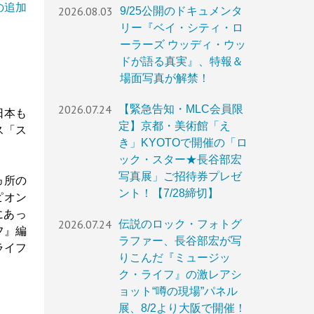
の追加
2026.08.03
9/25公開のドキュメンタ
リー『ベイ・シティ・ロ
ーラーズ ウッディ・ウッ
ドが語る真実』、特報＆
場面写真が解禁！
2026.07.24
【緊急告知・MLC会員限
日本も
定】京都・美術館「え
ス「ス
き」KYOTOで開催の「ロ
ック・スター★長谷部宏
写真展」ご招待券プレゼ
ヵ所の
ント！【7/28締切】
ピオン
にあっ
2026.07.24
伝説のロック・フォトグ
フ』編
ラファー、長谷部宏が写
ライフ
りこんだ『ミュージッ
ク・ライフ』の激レアシ
ョット“噂の現場”パネル
展、8/2より大阪で開催！