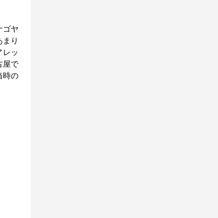
ナゴヤ
あまり
アレッ
古屋で
当時の