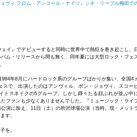
ョヴィ フロム・アンコール・ナイツ』シネ・リーブル梅田で
ナウェイ』でデビューすると同時に世界中で熱狂を巻き起こし、
ルバム・リリースから間も無く、同年夏には大型ロック・フェ
日。
、1984年8月にハードロック系のグループばかりが集い、全国4
ェスで、出演したのはアンヴィル、ボン・ジョヴィ、スコー
イトスネイクの5グループ。しかし錚々たる顔ぶれが並ぶ中
れたファンも少なくありませんでした。『ミュージック・ライ
場公演に加え、11日（土）の所沢球場公演（当時。現・メット
みます。
様子を。