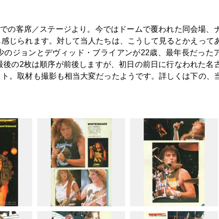
場での客席／ステージより。今ではドームで覆われた同会場、
も感じられます。対して当人たちは、こうして見るとかえって
少のジョンとデヴィッド・ブライアンが22歳、最年長だった
最後の2枚は順序が前後しますが、初日の前日に行なわれた名
ット。取材も撮影も相当大変だったようです。詳しくは下の、