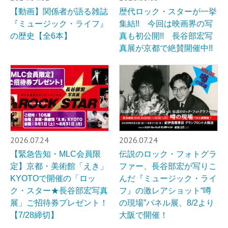
【動画】関係者が語る雑誌
歴代ロック・スターが一挙
『ミュージック・ライフ』
集結!! 今回は映画界の写
の歴史【全6本】
真も初公開!! 長谷部宏写
真展が京都で絶賛開催中!!
2026.07.24
2026.07.24
【緊急告知・MLC会員限
伝説のロック・フォトグラ
定】京都・美術館「えき」
ファー、長谷部宏が写りこ
KYOTOで開催の「ロッ
んだ『ミュージック・ライ
ク・スター★長谷部宏写真
フ』の激レアショット“噂
展」ご招待券プレゼント！
の現場”パネル展、8/2より
【7/28締切】
大阪で開催！