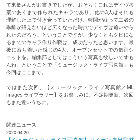
て東郷さんがお書きでしたが、おそらくこれはデイヴ考
案のあくまで作られたキャラであり、他の3人はそれも
理解した上で付き合っていただけ。時間が経って二者の
乖離が繕えないほど広くなった時点でデイヴは追いやら
れたのだろう、ということですが。少なくともクビにな
るまでのキャラ作り作戦は、成功だったと思います。最
後に落ち着いた感じの4人、オープンセットでの個別シ
ョットを。編集部としてはこういう写真も欲しいですも
んね。ということで「ミュージック・ライフ写真館」も
今回はここまで。
ではまた次回、【ミュージック・ライフ写真館／ML
Images ライブラリー】をお楽しみに。不定期更新、次回
もまた近いうちに。
関連ニュース
2020.04.20
【ミュージック・ライフ写真館】クイーン来日取材