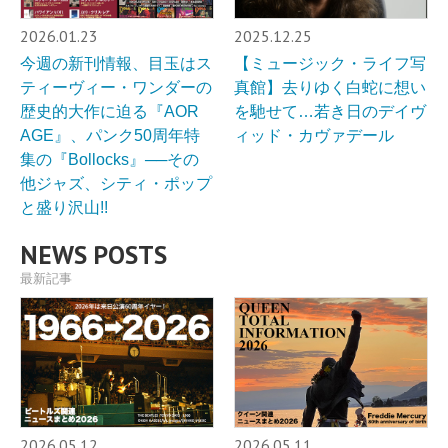
2026.01.23
2025.12.25
今週の新刊情報、目玉はス
【ミュージック・ライフ写
ティーヴィー・ワンダーの
真館】去りゆく白蛇に想い
歴史的大作に迫る『AOR
を馳せて…若き日のデイヴ
AGE』、パンク50周年特
ィッド・カヴァデール
集の『Bollocks』──その
他ジャズ、シティ・ポップ
と盛り沢山!!
NEWS POSTS
最新記事
2026.05.12
2026.05.11