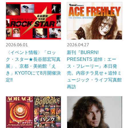
2026.06.01
2026.04.27
〈イベント情報〉「ロッ
新刊『BURRN!
ク・スター★長谷部宏写真
PRESENTS 追悼：エー
展」、京都・美術館「え
ス・フレーリー』本日発
き」KYOTOにて8月開催決
売。内容チラ見せ＋追悼ミ
定!!
ュージック・ライフ写真館
再訪