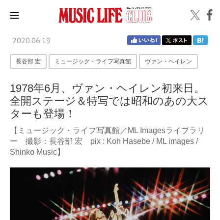
2020.06.19
長谷部 宏
ミュージック・ライフ写真館
ヴァン・ヘイレン
1978年6月、ヴァン・ヘイレン初来日。
全開ステージ＆特写では昭和のあの大ス
ターも登場！
【ミュージック・ライフ写真館／ML Imagesライブラリ
ー 撮影：長谷部 宏 pix : Koh Hasebe / ML images /
Shinko Music】