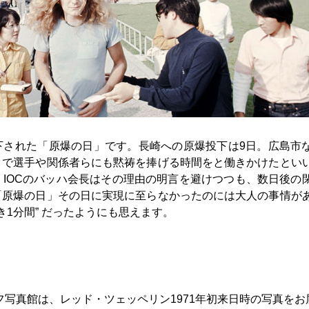
投下された「原爆の日」です。長崎への原爆投下は9日。広島市
クで選手や関係者らにも黙祷を捧げる時間をと働きかけたとい
IOCのバッハ会長はその理由の明言を避けつつも、数日後の
「原爆の日」その日に実現に至らなかったのには大人の事情が
き1分間” だったようにも思えます。
フ写真館は、レッド・ツェッペリン1971年初来日時の写真をお