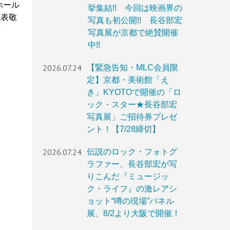
ホール
挙集結!! 今回は映画界の
を表敬
写真も初公開!! 長谷部宏
写真展が京都で絶賛開催
中!!
2026.07.24
【緊急告知・MLC会員限
定】京都・美術館「え
き」KYOTOで開催の「ロ
ック・スター★長谷部宏
写真展」ご招待券プレゼ
ント！【7/28締切】
2026.07.24
伝説のロック・フォトグ
ラファー、長谷部宏が写
りこんだ『ミュージッ
ク・ライフ』の激レアシ
ョット“噂の現場”パネル
展、8/2より大阪で開催！