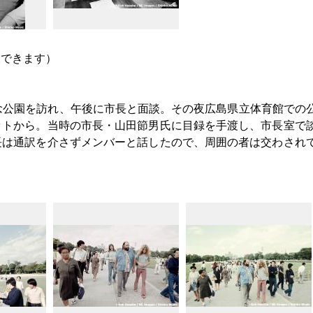
大できます）
念公園を訪れ、午後に市長と面談。その夜広島県立体育館での
ットから。当時の市長・山田節男氏に目録を手渡し、市長室で
長は通訳を介さずメンバーと話したので、周囲の者は交わされ