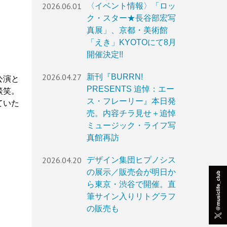
2026.06.01
〈イベント情報〉「ロッ
ク・スター★長谷部宏写
真展」、京都・美術館
「えき」KYOTOにて8月
開催決定!!
2026.04.27
新刊『BURRN!
公演と
PRESENTS 追悼：エー
談笑。
ス・フレーリー』本日発
ていた
売。内容チラ見せ＋追悼
ミュージック・ライフ写
真館再訪
2026.04.20
デザイン集団ヒプノシス
の展示／販売会が明日か
ら東京・渋谷で開催。直
筆サイン入りリトグラフ
の販売も