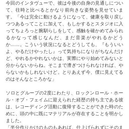
今回のインタヴューで、彼は今後の自身の見通しについ
て、往時と比べるとかなり前向きな姿勢を見せていま
す。「今は完全に動けるようになって、健康を取り戻し
つつあるってことに加えて、もしかするとスタジオに入
ってちょろっと腕馴らしをして、感触を確かめてみられ
るかなって感じなんだ、まだ音楽がやれるかどう
か……。こういう状況になるとどうしても、『もういい
よ、やるだけやったし』って気持ちになりがちなんだけ
ど、やれるかやれないかは、実際にやり始めてみないと
分からないからね。そこまで漕ぎつけられなければ、や
らないかもしれないけど。とりあえず今、僕に見えてる
のはそんなところかな」
ソロとグループの2度にわたり、ロックンロール・ホー
ル・オブ・フェイムに迎えられた経歴の持ち主である彼
は、レコーディング活動に復帰することができた時のた
めに、頭の中に既にマテリアルが存在することを明かし
ました。
「半分作りかけのものもあれば、仕上げられずにそのま