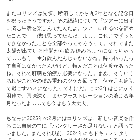
またコリンズは先頃、断酒してから丸2年となる記念日
を祝ったそうですが、その経緯について「ツアーに出ず
に済む生活を楽しんでたんだよ。ツアーに出るのを辞め
たことで……僕は思ってたんだ、よし、これまでずっと
できなかったことを全部やってやろうって。それでまだ
太陽が出ている時間から飲み始めるようになっちゃっ
て……もう一生分飲んだんじゃないかな。酔っ払ったっ
て自覚はなかったんだけど、転んだことは何度かあった
ね。それで肝臓も治療が必要になった。まあ、そういう
あれやこれやの積み重ねのツケが回って、何か月も病院
で過ごすハメになったってわけだ。この2年はとにかく
困難で、興味深く、またフラストレーションの溜まる年
月だったよ……でも今はもう大丈夫」
ちなみに2025年の2月にはコリンズは、新しい音楽を作
るには自身の中に「ハングリーさが足りない」と語って
いました。またそれ以前、2024年にもドキュメンタリー