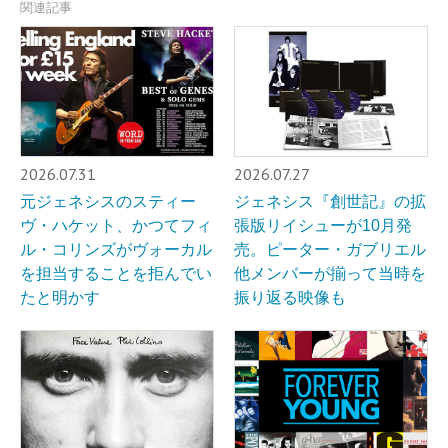
関連記事
2026.07.31
2026.07.27
元ジェネシスのスティー
ジェネシス『創世記』の拡
ヴ・ハケット、かつてフィ
張版リイシューが10月発
ル・コリンズがヴォーカル
売。ピーター・ガブリエル
を担当することを拒んでい
他メンバーが揃って当時を
たと明かす
振り返る映像も