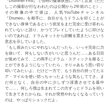
『Drummer First』で当時の健康状態について言及（ただ
しこの撮影が行なわれたのは公開から2年前のこと）。
その映像の中で彼は、人気YouTubeチャンネル
『Drumeo』を相手に、自分がもうドラムを叩くことが
できない身体であるという状況をまだ完全に受け容れら
れていないと語り、かつてプレイしていたように叩けな
いのであれば、ドラムキットから距離を置きたいという
意志を示していました。
「もし前みたいにやれないんだったら、いっそ完全に力
を抜いて、何もしない方がいいと思うんだ……ある日目
が覚めてみて、この両手にドラム・スティックを握るこ
とができるようになっていたら、そりゃあもう思い切り
叩いてみたいよ。だけど一方で、もう自分の持ってたエ
ア・マイルを使い切っちゃったような気もしててさ。ま
だ何となく、自分の中に少しずつ浸透させてる最中
で……。何しろ僕は生まれてこの方ずっとドラムを叩い
て生きてきたからね。それが突然やれなくなるっていう
のは、やっぱりショックだよ」