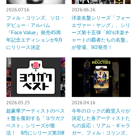
2026.07.16
2026.06.26
フィル・コリンズ、ソロ・
洋楽名盤シリーズ「フォー
デビュー・アルバム
エヴァー・ヤング」、シリ
『Face Value』発売45周
ーズ第十五弾「80's洋楽チ
年記念エディションが9月
ャートの覇者たちの名盤」
にリリース決定
が登場、9/2発売！
2026.05.25
2026.04.16
超豪華アーティストのベス
今年のロックの殿堂入りが
ト盤を復刻する「ヨウガク
決定した各アーティストた
ベスト」シリーズが復
ちの反応：リアム・ギャラ
活！ 8/5にシリーズ第3弾
ガー、フィル・コリンズ、