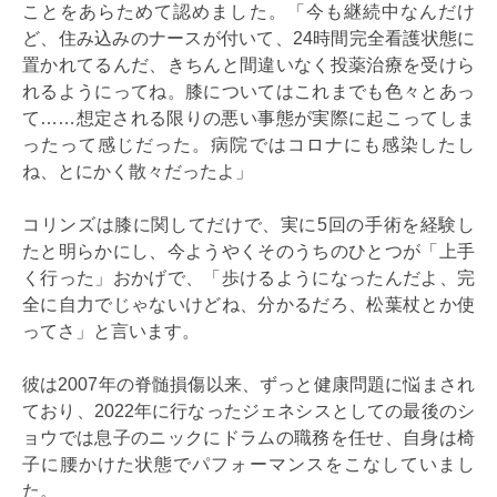
ことをあらためて認めました。「今も継続中なんだけ
ど、住み込みのナースが付いて、24時間完全看護状態に
置かれてるんだ、きちんと間違いなく投薬治療を受けら
れるようにってね。膝についてはこれまでも色々とあっ
て……想定される限りの悪い事態が実際に起こってしま
ったって感じだった。病院ではコロナにも感染したし
ね、とにかく散々だったよ」
コリンズは膝に関してだけで、実に5回の手術を経験し
たと明らかにし、今ようやくそのうちのひとつが「上手
く行った」おかげで、「歩けるようになったんだよ、完
全に自力でじゃないけどね、分かるだろ、松葉杖とか使
ってさ」と言います。
彼は2007年の脊髄損傷以来、ずっと健康問題に悩まされ
ており、2022年に行なったジェネシスとしての最後のシ
ョウでは息子のニックにドラムの職務を任せ、自身は椅
子に腰かけた状態でパフォーマンスをこなしていまし
た。