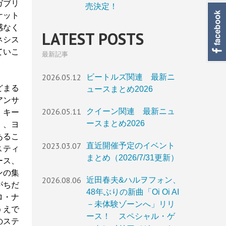
ガブリ
売決定！
ケット
感なく
LATEST POSTS
ネシス
ていこ
最新記事
2026.05.12
ビートルズ関連 最新ニ
どまる
ュースまとめ2026
アンサ
2026.05.11
クイーン関連 最新ニュ
、キー
ースまとめ2026
）、ヨ
あるこ
2023.03.07
直近開催予定のイベント
スティ
まとめ（2026/7/31更新）
ース、
ンの集
2026.08.06
近田春夫&ハルヲフォン、
がちだ
48年ぶりの新曲「Oi Oi AI
ロ・ナ
－未体験ゾーンへ」リリ
うえで
ース！ スペシャル・ゲ
のステ