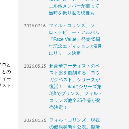
エル他メンバーが揃って
当時を振り返る映像も
2026.07.16
フィル・コリンズ、ソ
ロ・デビュー・アルバム
『Face Value』発売45周
年記念エディションが9月
にリリース決定
ソロと
2026.05.25
超豪華アーティストのベ
）との
スト盤を復刻する「ヨウ
ティー
ガクベスト」シリーズが
リスト
復活！ 8/5にシリーズ第
3弾でプリンス、フィル・
コリンズ他全25作品が発
売決定！
2026.01.26
フィル・コリンズ、現在
の健康状態を公表。復帰