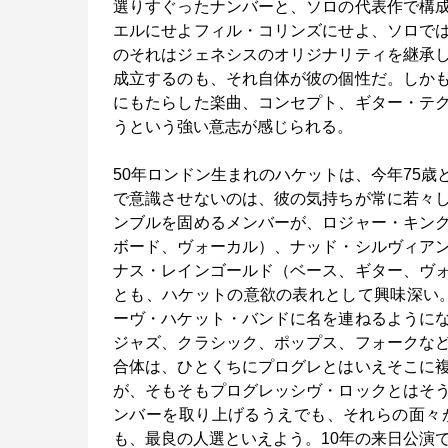
選りすぐったナンバーと、ソロの代表作で構
エルにせよフィル・コリンズにせよ、ソロで
のそれはジェネシスのオリジナリティを継承
成立するのも、それ自体が彼の個性だ。しか
にもたらした楽曲、コンセプト、ギター・テ
うという強い意志が感じられる。
50年ロンドン生まれのハケットは、今年75
で意識させないのは、彼の気持ちが常に若々
ンブルを固めるメンバーが、ロジャー・キン
ボード、ヴォーカル）、ナッド・シルヴィア
ナス・レインゴールド（ベース、ギター、ヴ
とも、ハケットの意欲の表れとして興味深い。
ーヴ・ハケット・バンドに名を連ねるように
ジャズ、クラシック、ポップス、フォークな
合体は、ひとくちにプログレとはいえそこに
が、そもそもプログレッシヴ・ロックとはそ
ンバーを取り上げるうえでも、それらの面々
も、最良の人選といえよう。10年の来日公演