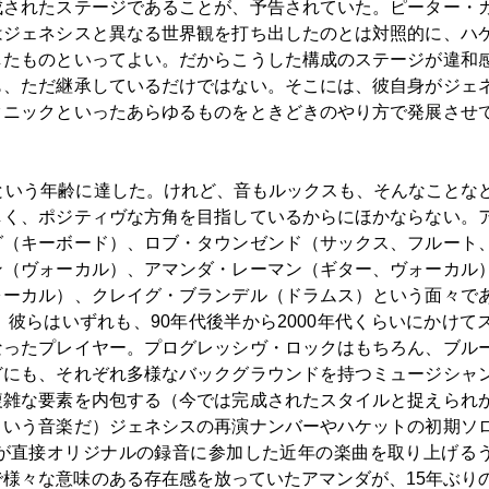
成されたステージであることが、予告されていた。ピーター・
はジェネシスと異なる世界観を打ち出したのとは対照的に、ハ
したものといってよい。だからこうした構成のステージが違和
も、ただ継承しているだけではない。そこには、彼自身がジェ
クニックといったあらゆるものをときどきのやり方で発展させ
歳という年齢に達した。けれど、音もルックスも、そんなことな
しく、ポジティヴな方角を目指しているからにほかならない。
グ（キーボード）、ロブ・タウンゼンド（サックス、フルート
ン（ヴォーカル）、アマンダ・レーマン（ギター、ヴォーカル
ォーカル）、クレイグ・ブランデル（ドラムス）という面々で
彼らはいずれも、90年代後半から2000年代くらいにかけて
なったプレイヤー。プログレッシヴ・ロックはもちろん、ブル
どにも、それぞれ多様なバックグラウンドを持つミュージシャ
複雑な要素を内包する（今では完成されたスタイルと捉えられ
ういう音楽だ）ジェネシスの再演ナンバーやハケットの初期ソ
が直接オリジナルの録音に参加した近年の楽曲を取り上げる
で様々な意味のある存在感を放っていたアマンダが、15年ぶり