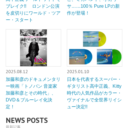
ブレイク!! ロンドン公演
サ……100％ Pure LPの新
を皮切りにワールド・ツア
作が登場！
ー・スタート
2025.08.12
2025.01.10
加藤和彦のドキュメンタリ
日本を代表するスーパー・
ー映画「トノバン 音楽家
ギタリスト高中正義、Kitty
加藤和彦とその時代」、
時代の人気作品がカラー・
DVD＆ブルーレイ化決
ヴァイナルで全世界リイシ
定！
ュー決定!!
NEWS POSTS
最新記事