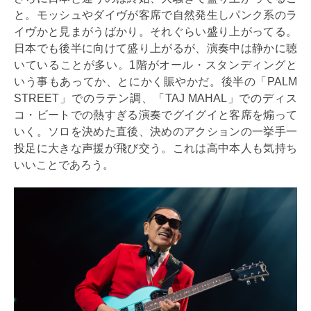
と。モッシュやダイヴが客席で自然発生しパンク系のラ
イヴかと見まがうばかり。それぐらい盛り上がってる。
日本でも後半に向けて盛り上がるが、演奏中は静かに聴
いていることが多い。1階がオール・スタンディングと
いう事もあってか、とにかく賑やかだ。後半の「PALM
STREET」でのラテン調、「TAJ MAHAL」でのディス
コ・ビートでの熱すぎる演奏でグイグイと客席を煽って
いく。ソロを決めた直後、決めのアクションの一挙手一
投足に大きな声援が飛び交う。これは高中本人も気持ち
いいことであろう。