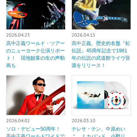
2026.04.23
2026.04.15
高中正義ワールド・ツアー
高中正義、歴史的名盤『虹
のニューヨーク公演リポー
伝説』45周年記念で1981
ト！ 現地観客の生の声動
年の伝説の武道館ライヴ音
画も
源をリリース！
2026.04.02
2026.03.10
ソロ・デビュー50周年！
テレサ・テン、中原めい
高中正義ワールドワイドで
こ、ミカバンド、小野リ