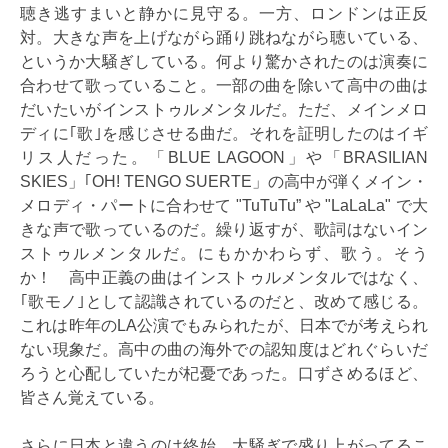
聴き逃すまいと静かに見守る。一方、ロンドンは正反
対。大きな声を上げながら踊り跳ねながら聴いている、
というか大騒ぎしている。何より驚かされたのは演奏に
合わせて歌っていること。一部の曲を除いて高中の曲は
だいたいがインストゥルメンタルだ。ただ、メインメロ
ディに｢歌｣を感じさせる曲だ。それを証明したのはイギ
リス人だった。「BLUE LAGOON」や「BRASILIAN
SKIES」｢OH! TENGO SUERTE」の高中が弾くメイン・
メロディ・パートに合わせて "TuTuTu” や "LaLaLa" で大
きな声で歌っているのだ。繰り返すが、歌詞はないイン
ストゥルメンタルだ。にもかかわらず、歌う。そう
か！ 高中正義の曲はインストゥルメンタルではなく、
｢歌モノ｣として認識されているのだと、改めて感じる。
これは昨年のLA公演でもみられたが、日本でが考えられ
ない現象だ。高中の曲の海外での認知度はどれぐらいだ
ろうと心配していたが杞憂であった。口ずさめるほど、
皆さん覚えている。
さらに日本と違うのは終始、大騒ぎで盛り上がってるこ