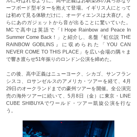
ルに呼ばれるように、高中正義はお馴染みの真っ赤なサ
ーフボード型ギターを抱えて登場。イギリス人にとって
は初めて見る体験だけに、オーディエンスは大喜び。さ
らにあのガジェットから音が出ることに驚いていた。
MCで高中は英語で「I Hope Rainbow and Peace In
Summer Come Back！」と紹介し、名盤『虹伝説 THE
RAINBOW GOBLINS』に収められた「YOU CAN
NEVER COME TO THIS PLACE」を広い会場の隅々ま
で響き渡らせ51年振りのロンドン公演を締めた。
この後、高中正義はニューヨーク、シカゴ、サンフラン
シスコ、ロサンゼルスのアメリカ・ツアーを経て、4月
29日のオークランドまでの豪州ツアーを開催。全公演完
売の海外ツアーに続いて、5月8日（金）に東京・LINE
CUBE SHIBUYAでワールド・ツアー凱旋公演を行な
う。