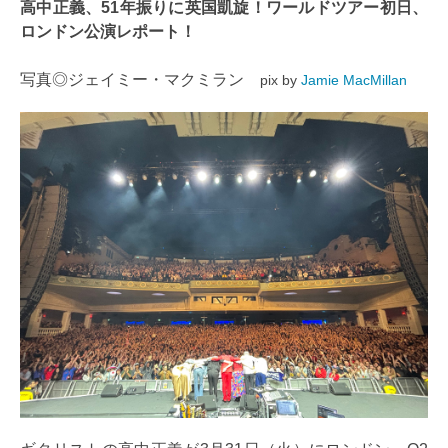
高中正義、51年振りに英国凱旋！ワールドツアー初日、
ロンドン公演レポート！
写真◎ジェイミー・マクミラン
pix by
Jamie MacMillan ​​​​​​​