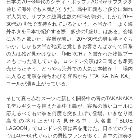
日本の70〜8年代のシティ・ポップ／AORがサブスクを
通じて海外でも人気だそうだ。高中正義もご多分に漏れ
ず人気で、サブスク総再生数の90%が海外。しかも20〜
30代の世代で支持されているという。本当か？ よく海
外ネタを日本で紹介する際、多少の｢盛り」はある。会場
に入ると驚いた。客層が若い。20〜30代の男女半々ぐら
いか。しかも大半が地元と覚しきお客さんばかりで日系
の人は殆ど見かけない。｢MERCH」と書かれた物販ブー
スもごった返している。ロンドン公演は2日間とも即完
売だったそう。どうやら海外での人気は本物か！ 場内
に入ると開演を待ちわびる客席から「TA･KA･NA･KA」
コールが湧き上がっている。
そして真っ赤なスーツに新しく開発中の青のTAKANAKA
モデルギターを携えた高中正義が、客席の熱いコールに
応えるべく右の拳を何度も突き上げて登場。いきなり最
高潮の盛り上がりを見せる中、大名曲「BLUE
LAGOON」でロンドン公演は幕を開けた。日本でのライ
ヴは40〜60代ぐらいの男性ファンが多く、高中の演奏を