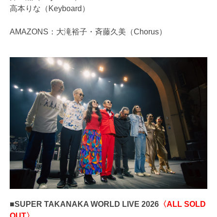
高本りな（Keyboard）
AMAZONS：大滝裕子・斉藤久美（Chorus）
■SUPER TAKANAKA WORLD LIVE 2026
〈ALL SOLD
OUT〉