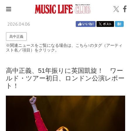
2026.04.06
高中正義
※関連ニュースをご覧になる場合は、こちら↑のタグ（アーティ
スト名／項目）をクリック。
高中正義、51年振りに英国凱旋！ ワー
ルド・ツアー初日、ロンドン公演レポー
ト！