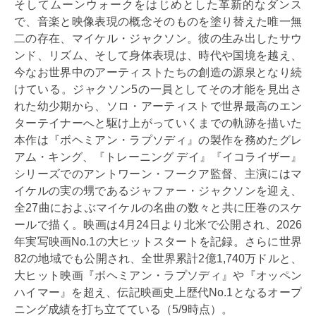
そしてムーンウォークをはじめとした革新的なダンス
で、音楽と映像表現の概念そのものを塗り替えた唯一無
二の存在、マイケル・ジャクソン。彼の生み出したサウ
ンド、リズム、そして身体表現は、時代や国境を越え、
今なお世界中のアーティストたちの創造の源泉となり続
けている。ジャクソン5の一員としてその才能を見出さ
れた幼少期から、ソロ・アーティストで世界最高のエン
ターテイナーへと駆け上がっていくまでの軌跡を描いた
本作は『ボヘミアン・ラプソディ』の製作を務めたグレ
アム・キング、『トレーニング デイ』『イコライザー』
シリーズでのアントワーン・フークア監督、主演にはマ
イケルの実の甥であるジャファー・ジャクソンを迎え、
全27曲におよぶマイケルの名曲の数々と共に圧巻のスケ
ールで描く。映画は4月24日より北米で公開され、2026
年実写映画No.1の大ヒットスタートを記録。さらに世界
82の地域でも公開され、全世界累計2億1,740万ドルと、
大ヒット映画『ボヘミアン・ラプソディ』や『オッペン
ハイマー』を超え、伝記映画史上歴代No.1となるオープ
ニング成績を打ち立てている（5/9時点）。