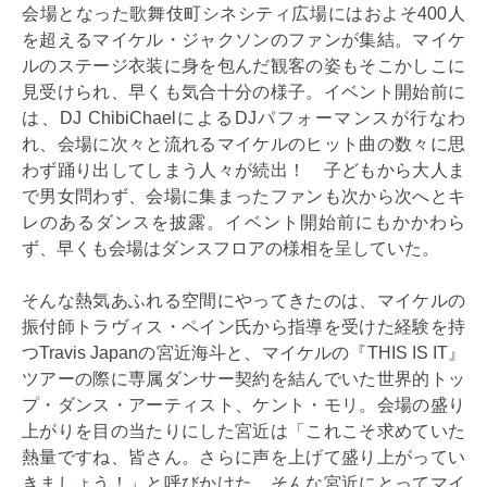
会場となった歌舞伎町シネシティ広場にはおよそ400人
を超えるマイケル・ジャクソンのファンが集結。マイケ
ルのステージ衣装に身を包んだ観客の姿もそこかしこに
見受けられ、早くも気合十分の様子。イベント開始前に
は、DJ ChibiChaelによるDJパフォーマンスが行なわ
れ、会場に次々と流れるマイケルのヒット曲の数々に思
わず踊り出してしまう人々が続出！ 子どもから大人ま
で男女問わず、会場に集まったファンも次から次へとキ
レのあるダンスを披露。イベント開始前にもかかわら
ず、早くも会場はダンスフロアの様相を呈していた。
そんな熱気あふれる空間にやってきたのは、マイケルの
振付師トラヴィス・ペイン氏から指導を受けた経験を持
つTravis Japanの宮近海斗と、マイケルの『THIS IS IT』
ツアーの際に専属ダンサー契約を結んでいた世界的トッ
プ・ダンス・アーティスト、ケント・モリ。会場の盛り
上がりを目の当たりにした宮近は「これこそ求めていた
熱量ですね、皆さん。さらに声を上げて盛り上がってい
きましょう！」と呼びかけた。そんな宮近にとってマイ