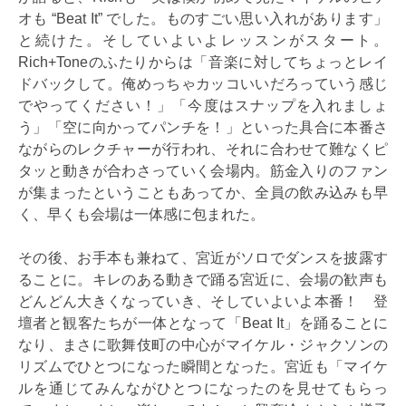
オも “Beat It” でした。ものすごい思い入れがあります」
と続けた。そしていよいよレッスンがスタート。
Rich+Toneのふたりからは「音楽に対してちょっとレイ
ドバックして。俺めっちゃカッコいいだろっていう感じ
でやってください！」「今度はスナップを入れましょ
う」「空に向かってパンチを！」といった具合に本番さ
ながらのレクチャーが行われ、それに合わせて難なくピ
タッと動きが合わさっていく会場内。筋金入りのファン
が集まったということもあってか、全員の飲み込みも早
く、早くも会場は一体感に包まれた。
その後、お手本も兼ねて、宮近がソロでダンスを披露す
ることに。キレのある動きで踊る宮近に、会場の歓声も
どんどん大きくなっていき、そしていよいよ本番！ 登
壇者と観客たちが一体となって「Beat It」を踊ることに
なり、まさに歌舞伎町の中心がマイケル・ジャクソンの
リズムでひとつになった瞬間となった。宮近も「マイケ
ルを通じてみんながひとつになったのを見せてもらっ