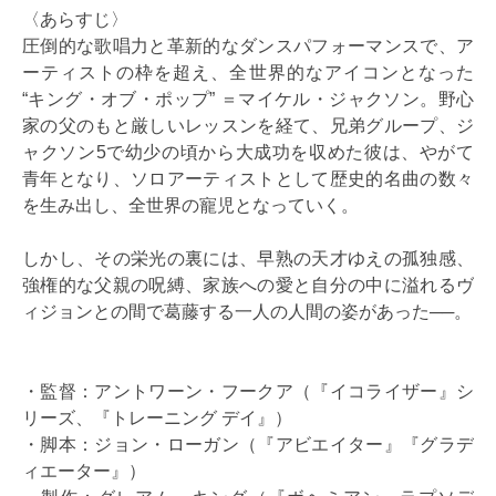
〈あらすじ〉
圧倒的な歌唱力と革新的なダンスパフォーマンスで、ア
ーティストの枠を超え、全世界的なアイコンとなった
“キング・オブ・ポップ” ＝マイケル・ジャクソン。野心
家の父のもと厳しいレッスンを経て、兄弟グループ、ジ
ャクソン5で幼少の頃から大成功を収めた彼は、やがて
青年となり、ソロアーティストとして歴史的名曲の数々
を生み出し、全世界の寵児となっていく。
しかし、その栄光の裏には、早熟の天才ゆえの孤独感、
強権的な父親の呪縛、家族への愛と自分の中に溢れるヴ
ィジョンとの間で葛藤する一人の人間の姿があった──。
・監督：アントワーン・フークア（『イコライザー』シ
リーズ、『トレーニング デイ』）
・脚本：ジョン・ローガン（『アビエイター』『グラデ
ィエーター』）