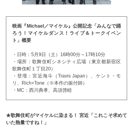
映画『Michael／マイケル』公開記念「みんなで踊
ろう！マイケルダンス！ライブ＆トークイベン
ト」概要
・日時：5月9日（土）16時00分～17時10分
・場所：歌舞伎町シネシティ広場（東京都新宿区
歌舞伎町１丁目20）
・登壇：宮近海斗（Travis Japan）、ケント・モ
リ、Rich+Tone（※本作の振付師）
・MC：西川典孝、高須啓睦
★歌舞伎町がマイケルに染まる！ 宮近「これこそ求めて
いた熱量ですね！」