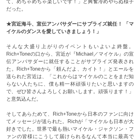
て、めちゃめちゃ楽しいです！」と興奮冷めやらぬ様子
だった。
★宮近海斗、宣伝アンバサダーにサプライズ就任！ 「マ
イケルのダンスを愛していきましょう！」
そんな大盛り上がりのイベントもいよいよ終盤。
Rich+Toneの口から、宮近が『Michael／マイケル』の宣
伝アンバサダーに就任することがサプライズ発表され
た。Rich+Toneから「頼んだよ、カイト！」とエールを
送られた宮近は、「これからはマイケルのことをまだ知
らない人たちに、僕も精一杯頑張りたいと思いますの
で、ぜひ皆さんよろしくお願いします。頑張ります！」
と意気込んだ。
そしてあらためて、Rich+Toneから日本のファンに向け
てメッセージが送られた。Richが「マイケルも日本が大
好きでした。世界で最も熱いマイケル・ジャクソン・フ
ァンの皆様にこうして届けられるなんて本当に最高で