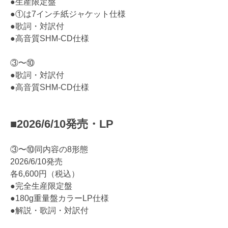
●生産限定盤
●①は7インチ紙ジャケット仕様
●歌詞・対訳付
●高音質SHM-CD仕様
③〜⑩
●歌詞・対訳付
●高音質SHM-CD仕様
■2026/6/10発売・LP
③〜⑩同内容の8形態
2026/6/10発売
各6,600円（税込）
●完全生産限定盤
●180g重量盤カラーLP仕様
●解説・歌詞・対訳付