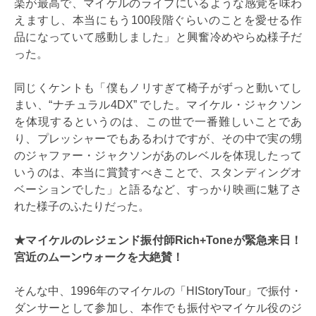
楽が最高で、マイケルのライブにいるような感覚を味わ
えますし、本当にもう100段階ぐらいのことを愛せる作
品になっていて感動しました」と興奮冷めやらぬ様子だ
った。
同じくケントも「僕もノリすぎて椅子がずっと動いてし
まい、“ナチュラル4DX” でした。マイケル・ジャクソン
を体現するというのは、この世で一番難しいことであ
り、プレッシャーでもあるわけですが、その中で実の甥
のジャファー・ジャクソンがあのレベルを体現したって
いうのは、本当に賞賛すべきことで、スタンディングオ
ベーションでした」と語るなど、すっかり映画に魅了さ
れた様子のふたりだった。
★マイケルのレジェンド振付師Rich+Toneが緊急来日！
宮近のムーンウォークを大絶賛！
そんな中、1996年のマイケルの「HIStoryTour」で振付・
ダンサーとして参加し、本作でも振付やマイケル役のジ