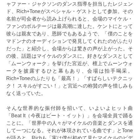
ャファー・ジャクソンのダンス指導を担当したレジェン
ド、Rich+Toneがスペシャル・ゲストとして参加。その
名前が司会者から読み上げられると、会場のマイケル・
ファンのボルテージは最高潮に達した。ケントにとって
彼らは親友であり、恩師でもあるようで、「僕のことを
マドンナのオーディションで発見してくれたのがふたり
だった」と紹介し、会場からは驚きの声が上がった。そ
の後、話題はマイケルのダンスに。好きなダンスとして
「ムーンウォーク」を挙げた宮近が、檀上でムーンウォ
ークを披露するひと幕もあり、会場は拍手喝采。
Rich+Toneのふたりも「最高！」「すばらしいテクニッ
ク！ スキルがすごい！」と宮近への称賛の声を惜しみも
なく送っていた。
そんな世界的な振付師を招いて、いよいよヒット曲
「Beat It（今夜はビート・イット）」を会場全員で踊る
ことに。「世界中の人々がマイケルの音楽とダンスを通
して一つになる。それが体現されている曲です」とTone
が語ると、Richも「実は僕が初めて見たマイケルのビデ