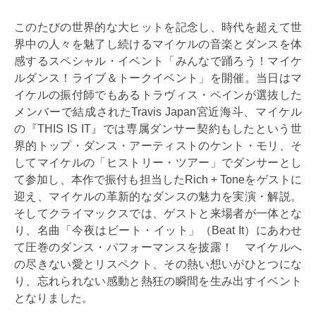
このたびの世界的な大ヒットを記念し、時代を超えて世
界中の人々を魅了し続けるマイケルの音楽とダンスを体
感するスペシャル・イベント「みんなで踊ろう！マイケ
ルダンス！ライブ＆トークイベント」を開催。当日はマ
イケルの振付師でもあるトラヴィス・ペインが選抜した
メンバーで結成されたTravis Japan宮近海斗、マイケル
の『THIS IS IT』では専属ダンサー契約もしたという世
界的トップ・ダンス・アーティストのケント・モリ、そ
してマイケルの「ヒストリー・ツアー」でダンサーとし
て参加し、本作で振付も担当したRich + Toneをゲストに
迎え、マイケルの革新的なダンスの魅力を実演・解説。
そしてクライマックスでは、ゲストと来場者が一体とな
り、名曲「今夜はビート・イット」（Beat It）にあわせ
て圧巻のダンス・パフォーマンスを披露！ マイケルへ
の尽きない愛とリスペクト、その熱い想いがひとつにな
り、忘れられない感動と熱狂の瞬間を生み出すイベント
となりました。