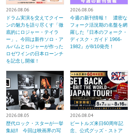
2026.08.06
2026.08.06
ドラム実演を交えてクイー
今週の新刊情報！ 濃密な
ンの魅力を語り尽くす「徹
フォーク活況期の名盤を網
底的にロジャー・テイラ
羅した『日本のフォーク・
ー」。今回は新作ソロ・ア
ディスク・ガイド 1966-
ルバムとロジャーが作った
1982』が8/10発売！
ロゼワインの日本ローンチ
を記念し開催！
2026.08.05
2026.08.04
歴代ロック・スターが一挙
ビートルズ来日60周年記
集結!! 今回は映画界の写
念、公式グッズ・ストア