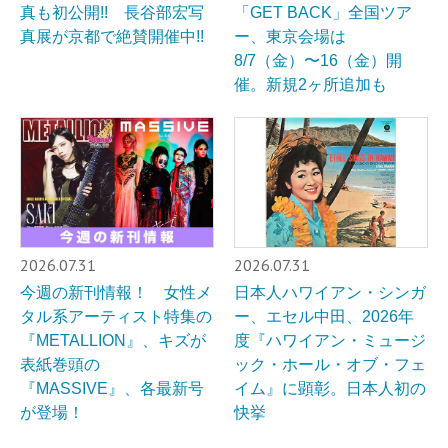
真も初公開!! 長谷部宏写
「GET BACK」全国ツア
真展が京都で絶賛開催中!!
ー、東京会場は
8/7（金）〜16（金）開
催。新規2ヶ所追加も
2026.07.31
2026.07.31
今週の新刊情報！ 女性メ
日本人ハワイアン・シンガ
タル系アーティスト特集の
ー、エセル中田、2026年
『METALLION』、キズが
度『ハワイアン・ミュージ
表紙巻頭の
ック・ホール・オブ・フェ
『MASSIVE』、各最新号
イム』に顕彰。日本人初の
が登場！
快挙