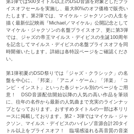
第1弾では500タイトル以上のDSD音源を対象としたプラ
イスオフセールを実施し、最大80%のオフ価格で販売い
たします。第2弾では、マイケル・ジャクソンの人生を
描く最新伝記映画『Michael／マイケル』公開記念として
マイケル・ジャクソンの名盤プライスオフ、更に第3弾
では、ジャズの帝王マイルス・デイビスの生誕100周年
を記念してマイルス・デイビスの名盤プライスオフを同
時開催いたします。詳細は各特設ページをご確認くださ
い。
第1弾初夏のDSD祭りでは「ジャズ・クラシック」の名
盤を中心に、「邦楽」「アニメ・ゲーム」「洋楽」「コ
ンピ・インスト」といった各ジャンル別のページをご用
意！ DSD音源配信開始以降の人気の高い作品を筆頭
に、往年の名作から最新の人気曲まで充実のラインナッ
プとなっております。おすすめタイトルの一部は本リリ
ースに掲載しております。第2・3弾ではマイケル・ジャ
クソン、マイルス・デイビスのハイレゾ音源合計20タイ
トル以上をプライスオフ！ 臨場感溢れる高音質の音楽