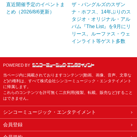
直近開催予定のイベントま
ザ・バングルズのスザン
とめ（2026/8/6更新）
ナ・ホフス、14年ぶりのス
タジオ・オリジナル・アル
バム『The List』を9月にリ
リース。ルーファス・ウェ
インライト等ゲスト多数
POWERED BY
当ページ内に掲載されておりますコンテンツ(動画、画像、音声、文章な
ど)の権利は、すべて株式会社シンコーミュージック・エンタテイメント
に帰属します。
これらのコンテンツを許可無く二次利用(複製、転載、販売など)すること
はできません。
シンコーミュージック・エンタテイメント
会員登録