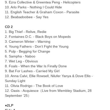
9. Ezra Collective & Greentea Peng - Helicopters
10. Arlo Parks - Nothing I Could Hide
11. English Teacher & Graham Coxon - Parasite
12. Beabadoobee - Say Yes
CD 2
1. Big Thief - Relive, Redie
2. Fontaines D.C. - Black Boys on Mopeds
3. Cameron Winter - Warning
4. Young Fathers - Don’t Fight the Young
5. Pulp - Begging for Change
6. Sampha - Naboo
7. Wet Leg - Obvious
8. Foals - When the War Is Finally Done
9. Bat For Lashes - Carried My Girl
10. Anna Calvi, Ellie Rowsell, Nilufer Yanya & Dove Ellis -
Sunday Light
11. Olivia Rodrigo - The Book of Love
12. Oasis - Acquiesce（Live from Wembley Stadium, 28
September ’25）
●2LP