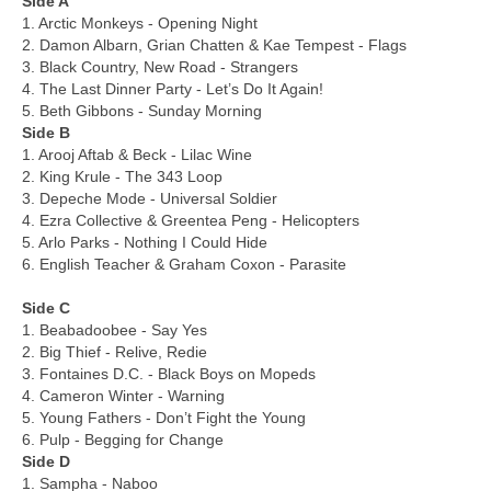
Side A
1. Arctic Monkeys - Opening Night
2. Damon Albarn, Grian Chatten & Kae Tempest - Flags
3. Black Country, New Road - Strangers
4. The Last Dinner Party - Let’s Do It Again!
5. Beth Gibbons - Sunday Morning
Side B
1. Arooj Aftab & Beck - Lilac Wine
2. King Krule - The 343 Loop
3. Depeche Mode - Universal Soldier
4. Ezra Collective & Greentea Peng - Helicopters
5. Arlo Parks - Nothing I Could Hide
6. English Teacher & Graham Coxon - Parasite
Side C
1. Beabadoobee - Say Yes
2. Big Thief - Relive, Redie
3. Fontaines D.C. - Black Boys on Mopeds
4. Cameron Winter - Warning
5. Young Fathers - Don’t Fight the Young
6. Pulp - Begging for Change
Side D
1. Sampha - Naboo