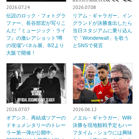
2026.07.24
2026.07.08
伝説のロック・フォトグラ
リアム・ギャラガー、イン
ファー、長谷部宏が写りこ
グランドが決勝進出したら
んだ『ミュージック・ライ
当日スタジアムに乗り込ん
フ』の激レアショット“噂
で「Wonderwall」を歌う
の現場”パネル展、8/2より
とSNSで発言
大阪で開催！
2026.07.07
2026.06.12
オアシス、再結成ツアーの
ノエル・ギャラガー、W杯
ドキュメンタリーのトレー
決勝を現地観戦予定もハー
ラー第一弾が公開中。
フタイム・ショウには興味