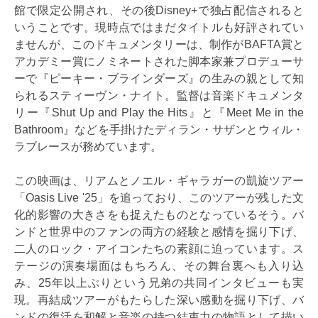
館で限定公開され、その後Disney+で独占配信されると
いうことです。現時点ではまだタイトルも好評されてい
ませんが、このドキュメンタリーは、制作がBAFTA賞と
アカデミー賞にノミネートされた脚本家兼プロデューサ
ーで『ピーキー・ブラインダーズ』の生みの親として知
られるスティーヴン・ナイト。監督は音楽ドキュメンタ
リー『Shut Up and Play the Hits』と『Meet Me in the
Bathroom』などを手掛けたディラン・サザンとウィル・
ラブレースが務めています。
この映画は、リアムとノエル・ギャラガーの凱旋ツアー
「Oasis Live '25」を追っており、このツアーが残した文
化的影響の大きさをも捉えたものとなっているそう。バ
ンドと世界中のファンの両方の経験と感情を掘り下げ、
二人のロック・アイコンたちの素顔に迫っています。ス
テージの演奏場面はもちろん、その舞台裏へも入り込
み、25年以上ぶりという兄弟の共同インタビューも実
現。再結成ツアーがもたらした深い感動を掘り下げ、バ
ンドの復活を和解と音楽の持つ結束力の物語として描い