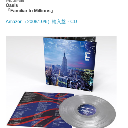
Oasis
『Familiar to Millions』
Amazon（2008/10/6）輸入盤・CD