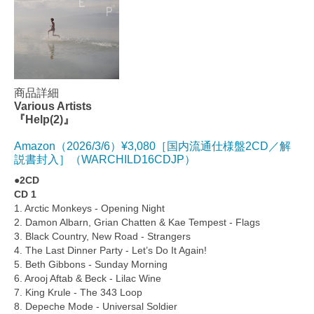
商品詳細
Various Artists
『Help(2)』
Amazon（2026/3/6）¥3,080［国内流通仕様盤2CD／解
説書封入］（WARCHILD16CDJP）
●2CD
CD 1
1. Arctic Monkeys - Opening Night
2. Damon Albarn, Grian Chatten & Kae Tempest - Flags
3. Black Country, New Road - Strangers
4. The Last Dinner Party - Let’s Do It Again!
5. Beth Gibbons - Sunday Morning
6. Arooj Aftab & Beck - Lilac Wine
7. King Krule - The 343 Loop
8. Depeche Mode - Universal Soldier