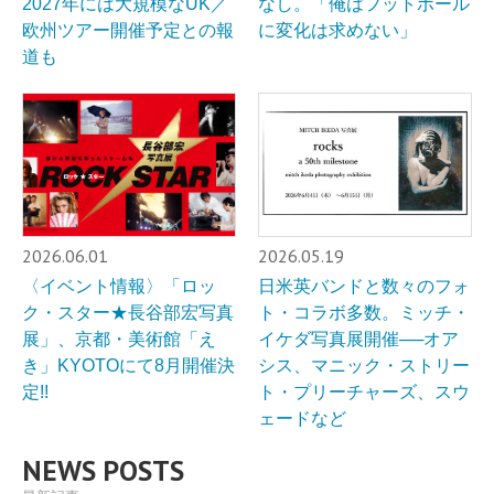
2027年には大規模なUK／
なし。「俺はフットボール
欧州ツアー開催予定との報
に変化は求めない」
道も
2026.06.01
2026.05.19
〈イベント情報〉「ロッ
日米英バンドと数々のフォ
ク・スター★長谷部宏写真
ト・コラボ多数。ミッチ・
展」、京都・美術館「え
イケダ写真展開催──オア
き」KYOTOにて8月開催決
シス、マニック・ストリー
定!!
ト・プリーチャーズ、スウ
ェードなど
NEWS POSTS