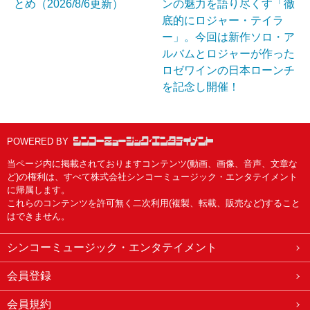
とめ（2026/8/6更新）
ンの魅力を語り尽くす「徹
底的にロジャー・テイラ
ー」。今回は新作ソロ・ア
ルバムとロジャーが作った
ロゼワインの日本ローンチ
を記念し開催！
POWERED BY
当ページ内に掲載されておりますコンテンツ(動画、画像、音声、文章な
ど)の権利は、すべて株式会社シンコーミュージック・エンタテイメント
に帰属します。
これらのコンテンツを許可無く二次利用(複製、転載、販売など)すること
はできません。
シンコーミュージック・エンタテイメント
会員登録
会員規約