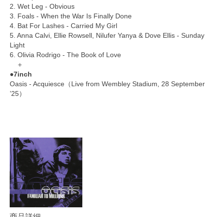
2. Wet Leg - Obvious
3. Foals - When the War Is Finally Done
4. Bat For Lashes - Carried My Girl
5. Anna Calvi, Ellie Rowsell, Nilufer Yanya & Dove Ellis - Sunday
Light
6. Olivia Rodrigo - The Book of Love
＋
●7inch
Oasis - Acquiesce（Live from Wembley Stadium, 28 September
’25）
商品詳細