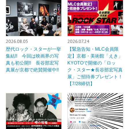
2026.08.05
2026.07.24
歴代ロック・スターが一挙
【緊急告知・MLC会員限
集結!! 今回は映画界の写
定】京都・美術館「えき」
真も初公開!! 長谷部宏写
KYOTOで開催の「ロッ
真展が京都で絶賛開催中!!
ク・スター★長谷部宏写真
展」ご招待券プレゼント！
【7/28締切】