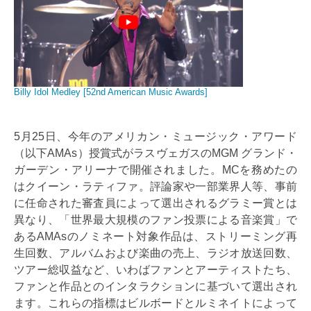
Billy Idol Medley [52nd American Music Awards]
5月25日、今年のアメリカン・ミュージック・アワード
（以下AMAs）授賞式がラスヴェガスのMGM グランド・
ガーデン・アリーナで開催されました。MCを務めたの
はクイーン・ラティファ。評論家や一部業界人等、事前
に任命された審査員によって選出されるグラミー賞とは
異なり、「世界最大規模のファン投票による音楽賞」で
あるAMAsのノミネート対象作品は、ストリーミング再
生回数、アルバムおよび楽曲の売上、ラジオ放送回数、
ツアー総収益など、いわばファンとアーティストたち、
ファンと作品とのインタラクションに基づいて選出され
ます。これらの指標はビルボードとルミネイトによって