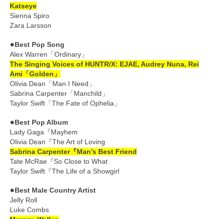
Katseye
Sienna Spiro
Zara Larsson
●
Best Pop Song
Alex Warren「Ordinary」
The Singing Voices of HUNTR/X: EJAE, Audrey Nuna, Rei
Ami「Golden」
Olivia Dean「Man I Need」
Sabrina Carpenter「Manchild」
Taylor Swift「The Fate of Ophelia」
●
Best Pop Album
Lady Gaga『Mayhem
Olivia Dean『The Art of Loving
Sabrina Carpenter『Man’s Best Friend
Tate McRae『So Close to What
Taylor Swift『The Life of a Showgirl
●
Best Male Country Artist
Jelly Roll
Luke Combs