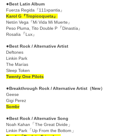
●
Best Latin Album
Fuerza Regida『111xpantia』
Karol G『Tropicoqueta』
Netón Vega『Mi Vida Mi Muerte』
『
Peso Pluma, Tito Double P
Dinastía』
『
Rosalía
Lux』
●
Best Rock / Alternative Artist
Deftones
Linkin Park
The Marías
Sleep Token
Twenty One Pilots
●
Breakthrough Rock / Alternative Artist（New）
Geese
Gigi Perez
Sombr
●
Best Rock / Alternative Song
「
」
Noah Kahan
The Great Divide
「
」
Linkin Park
Up From the Bottom