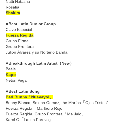
Natti Natasha
Rosalía
Shakira
●
Best Latin Duo or Group
Clave Especial
Fuerza Regida
Grupo Firme
Grupo Frontera
Julión Álvarez y su Norteño Banda
●
Breakthrough Latin Artist（New）
Beéle
Kapo
Netón Vega
●
Best Latin Song
Bad Bunny「Nuevayol」
「
Benny Blanco, Selena Gomez, the Marías
Ojos Tristes”
「
Fuerza Regida
Marlboro Rojo」
「
Fuerza Regida, Grupo Frontera
Me Jalo」
「
Karol G
Latina Foreva」