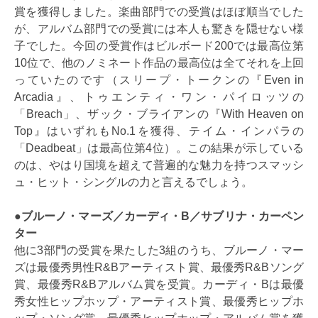
賞を獲得しました。楽曲部門での受賞はほぼ順当でした
が、アルバム部門での受賞には本人も驚きを隠せない様
子でした。今回の受賞作はビルボード200では最高位第
10位で、他のノミネート作品の最高位は全てそれを上回
っていたのです（スリープ・トークンの『Even in
Arcadia』、トゥエンティ・ワン・パイロッツの
「Breach」、ザック・ブライアンの『With Heaven on
Top』はいずれもNo.1を獲得、テイム・インパラの
「Deadbeat」は最高位第4位）。この結果が示している
のは、やはり国境を超えて普遍的な魅力を持つスマッシ
ュ・ヒット・シングルの力と言えるでしょう。
●ブルーノ・マーズ／カーディ・B／サブリナ・カーペン
ター
他に3部門の受賞を果たした3組のうち、ブルーノ・マー
ズは最優秀男性R&Bアーティスト賞、最優秀R&Bソング
賞、最優秀R&Bアルバム賞を受賞。カーディ・Bは最優
秀女性ヒップホップ・アーティスト賞、最優秀ヒップホ