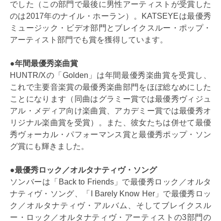
でした（この部門で最後に男性アーティストが受賞した
のは2017年のナイル・ホーラン）。KATSEYEは最優秀
ミュージック・ビデオ部門とブレイクスルー・ポップ・
アーティスト部門でも賞を獲得しています。
●年間最優秀楽曲賞
HUNTR/Xの「Golden」は年間最優秀楽曲賞を受賞し、
これで主要音楽賞の最優秀楽曲部門をほぼ総なめにした
ことになります（同曲はグラミー賞では最優秀ヴィジュ
アル・メディア向け楽曲賞、アカデミー賞では最優秀オ
リジナル楽曲賞を受賞）。また、彼女たちは併せて最優
秀ヴォーカル・パフォーマンス賞と最優秀ポップ・ソン
グ賞にも輝きました。
●最優秀ロック／オルタナティヴ・ソング
ソンバーは「Back to Friends」で最優秀ロック／オルタ
ナティヴ・ソング、「I Barely Know Her」で最優秀ロッ
ク／オルタナティヴ・アルバム、そしてブレイクスル
ー・ロック／オルタナティヴ・アーティストの3部門の