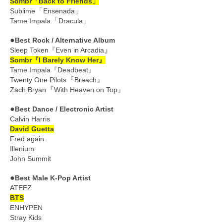
Sombr「Back to Friends」
「
」
Sublime
Ensenada
「
」
Tame Impala
Dracula
●
Best Rock / Alternative Album
』
Sleep Token『Even in Arcadia
Sombr『I Barely Know Her』
Tame Impala『Deadbeat』
『
Twenty One Pilots
Breach』
『
Zach Bryan
With Heaven on Top』
●
Best Dance / Electronic Artist
Calvin Harris
David Guetta
Fred again..
Illenium
John Summit
●
Best Male K-Pop Artist
ATEEZ
BTS
ENHYPEN
Stray Kids