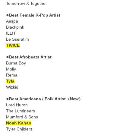
Tomorrow X Together
●
Best Female K-Pop Artist
Aespa
Blackpink
ILLIT
Le Sserafim
TWICE
●
Best Afrobeats Artist
Burna Boy
Moliy
Rema
Tyla
Wizkid
●
Best Americana / Folk Artist（New）
Lord Huron
The Lumineers
Mumford & Sons
Noah Kahan
Tyler Childers