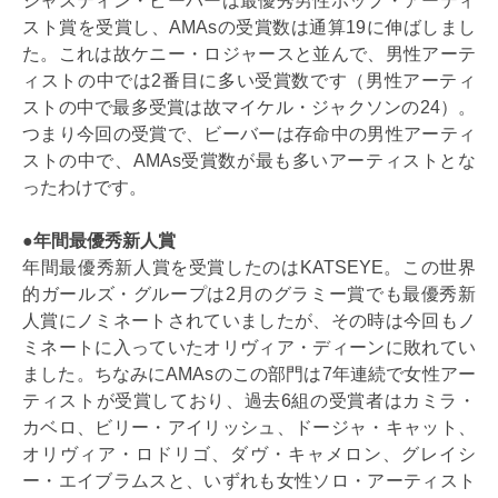
ジャスティン・ビーバーは最優秀男性ポップ・アーティ
スト賞を受賞し、AMAsの受賞数は通算19に伸ばしまし
た。これは故ケニー・ロジャースと並んで、男性アーテ
ィストの中では2番目に多い受賞数です（男性アーティ
ストの中で最多受賞は故マイケル・ジャクソンの24）。
つまり今回の受賞で、ビーバーは存命中の男性アーティ
ストの中で、AMAs受賞数が最も多いアーティストとな
ったわけです。
●年間最優秀新人賞
年間最優秀新人賞を受賞したのはKATSEYE。この世界
的ガールズ・グループは2月のグラミー賞でも最優秀新
人賞にノミネートされていましたが、その時は今回もノ
ミネートに入っていたオリヴィア・ディーンに敗れてい
ました。ちなみにAMAsのこの部門は7年連続で女性アー
ティストが受賞しており、過去6組の受賞者はカミラ・
カベロ、ビリー・アイリッシュ、ドージャ・キャット、
オリヴィア・ロドリゴ、ダヴ・キャメロン、グレイシ
ー・エイブラムスと、いずれも女性ソロ・アーティスト