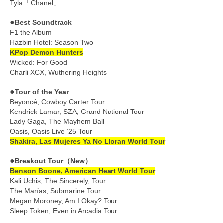
「
Tyla
Chanel」
●
Best Soundtrack
F1 the Album
Hazbin Hotel: Season Two
KPop Demon Hunters
Wicked: For Good
Charli XCX, Wuthering Heights
●
Tour of the Year
Beyoncé, Cowboy Carter Tour
Kendrick Lamar, SZA, Grand National Tour
Lady Gaga, The Mayhem Ball
Oasis, Oasis Live ‘25 Tour
Shakira, Las Mujeres Ya No Lloran World Tour
●
Breakout Tour（New）
Benson Boone, American Heart World Tour
Kali Uchis, The Sincerely, Tour
The Marías, Submarine Tour
Megan Moroney, Am I Okay? Tour
Sleep Token, Even in Arcadia Tour