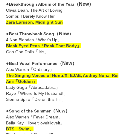
●
（New）
Breakthrough Album of the Year
Olivia Dean, The Art of Loving
Sombr, I Barely Know Her
Zara Larsson, Midnight Sun
●
（New）
Best Throwback Song
4 Non Blondes「What’s Up」
Black Eyed Peas「Rock That Body」
「
Goo Goo Dolls
Iris」
●
（New）
Best Vocal Performance
Alex Warren「Ordinary」
The Singing Voices of Huntr/X: EJAE, Audrey Nuna, Rei
Ami「Golden」
Lady Gaga「Abracadabra」
Raye「Where Is My Husband!」
Sienna Spiro「Die on this Hill」
●
（New）
Song of the Summer
Alex Warren「Fever Dream」
Bella Kay「iloveitiloveitiloveit」
BTS「Swim」