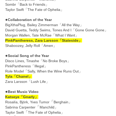
Sombr「Back to Friends」
Taylor Swift「The Fate of Ophelia」
●
Collaboration of the Year
BigXthaPlug, Bailey Zimmerman「All the Way」
David Guetta, Teddy Swims, Tones And I「Gone Gone Gone」
Morgan Wallen, Tate McRae「What I Want」
PinkPantheress, Zara Larsson「Stateside」
Shaboozey, Jelly Roll「Amen」
●
Social Song of the Year
Disco Lines, Tinashe「No Broke Boys」
PinkPantheress「Illegal」
Role Model「Sally, When the Wine Runs Out」
Tyla「Chanel」
Zara Larsson「Lush Life」
●
Best Music Video
Katseye「Gnarly」
「
Rosalía, Björk, Yves Tumor
Berghain」
「
Sabrina Carpenter
Manchild」
「
Taylor Swift
The Fate of Ophelia」