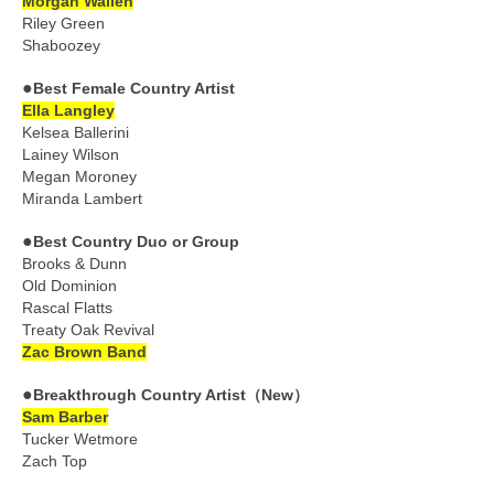
Morgan Wallen
Riley Green
Shaboozey
●
Best Female Country Artist
Ella Langley
Kelsea Ballerini
Lainey Wilson
Megan Moroney
Miranda Lambert
●
Best Country Duo or Group
Brooks & Dunn
Old Dominion
Rascal Flatts
Treaty Oak Revival
Zac Brown Band
●
Breakthrough Country Artist（New）
Sam Barber
Tucker Wetmore
Zach Top