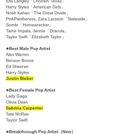
Ella Langley「Choosin’ Texas」
Harry Styles「American Girls」
Noah Kahan「The Great Divide」
PinkPantheress, Zara Larsson「Stateside」
Sombr「Homewrecker」
Tame Impala, Jennie「Dracula」
Taylor Swift「Elizabeth Taylor」
●
Best Male Pop Artist
Alex Warren
Benson Boone
Ed Sheeran
Harry Styles
Justin Bieber
●
Best Female Pop Artist
Lady Gaga
Olivia Dean
Sabrina Carpenter
Tate McRae
Taylor Swift
●
Breakthrough Pop Artist（New）