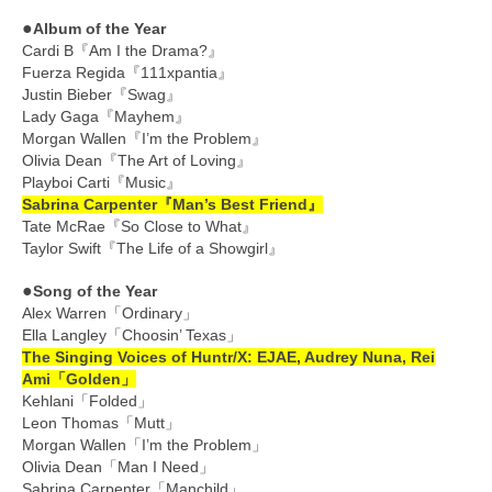
●
Album of the Year
Cardi B『Am I the Drama?』
Fuerza Regida『111xpantia』
Justin Bieber『Swag』
Lady Gaga『Mayhem』
Morgan Wallen『I’m the Problem』
Olivia Dean『The Art of Loving』
Playboi Carti『Music』
Sabrina Carpenter『Man’s Best Friend』
Tate McRae『So Close to What』
Taylor Swift『The Life of a Showgirl』
●
Song of the Year
Alex Warren「Ordinary」
Ella Langley「Choosin’ Texas」
The Singing Voices of Huntr/X: EJAE, Audrey Nuna, Rei
Ami「Golden」
Kehlani「Folded」
Leon Thomas「Mutt」
Morgan Wallen「I’m the Problem」
Olivia Dean「Man I Need」
Sabrina Carpenter「Manchild」