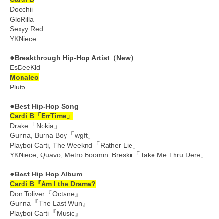
Doechii
GloRilla
Sexyy Red
YKNiece
●
Breakthrough Hip-Hop Artist（New）
EsDeeKid
Monaleo
Pluto
●
Best Hip-Hop Song
Cardi B「ErrTime」
「
Drake
Nokia」
「
Gunna, Burna Boy
wgft」
「
Playboi Carti, The Weeknd
Rather Lie」
「
YKNiece, Quavo, Metro Boomin, Breskii
Take Me Thru Dere」
●
Best Hip-Hop Album
Cardi B『Am I the Drama?
『
Don Toliver
Octane』
『
Gunna
The Last Wun』
『
Playboi Carti
Music』