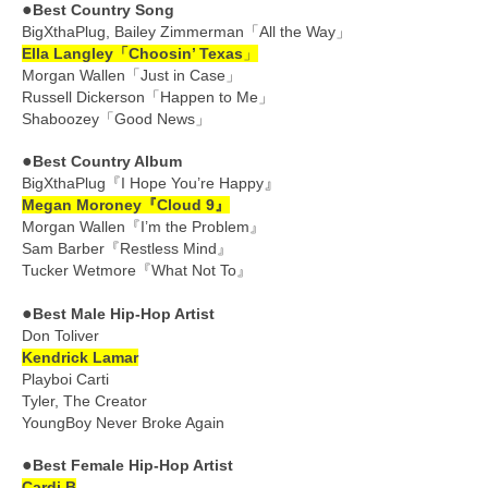
●
Best Country Song
BigXthaPlug, Bailey Zimmerman「All the Way」
Ella Langley「Choosin’ Texas
」
Morgan Wallen「Just in Case」
Russell Dickerson「Happen to Me」
Shaboozey「Good News」
●
Best Country Album
』
BigXthaPlug『I Hope You’re Happy
Megan Moroney『Cloud 9』
Morgan Wallen『I’m the Problem』
Sam Barber『Restless Mind』
Tucker Wetmore『What Not To』
●
Best Male Hip-Hop Artist
Don Toliver
Kendrick Lamar
Playboi Carti
Tyler, The Creator
YoungBoy Never Broke Again
●
Best Female Hip-Hop Artist
Cardi B