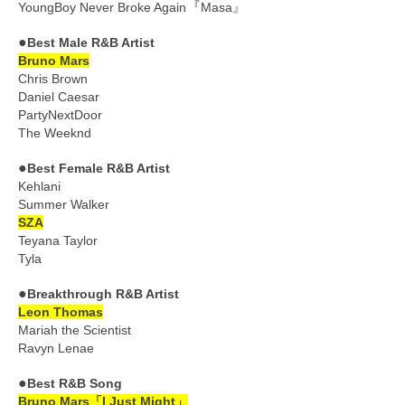
『
YoungBoy Never Broke Again
Masa』
●
Best Male R&B Artist
Bruno Mars
Chris Brown
Daniel Caesar
PartyNextDoor
The Weeknd
●
Best Female R&B Artist
Kehlani
Summer Walker
SZA
Teyana Taylor
Tyla
●
Breakthrough R&B Artist
Leon Thomas
Mariah the Scientist
Ravyn Lenae
●
Best R&B Song
Bruno Mars「I Just Might」