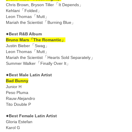
「
Chris Brown, Bryson Tiller
It Depends」
「
Kehlani
Folded」
「
Leon Thomas
Mutt」
「
Mariah the Scientist
Burning Blue」
●
Best R&B Album
Bruno Mars「The Romantic」
「
Justin Bieber
Swag」
「
Leon Thomas
Mutt」
「
」
Mariah the Scientist
Hearts Sold Separately
「
Summer Walker
Finally Over It」
●
Best Male Latin Artist
Bad Bunny
Junior H
Peso Pluma
Rauw Alejandro
Tito Double P
●
Best Female Latin Artist
Gloria Estefan
Karol G