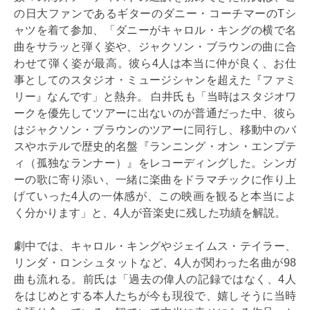
の日大ファンであるギターのダニー・コーチマーのTシ
ャツを着て参加、「ダニーがキャロル・キングの横で名
曲をサラッと弾く姿や、ジャクソン・ブラウンの曲に合
わせて弾く姿が最高。彼ら4人は本当に仲が良く、お仕
事としてのスタジオ・ミュージシャンを超えた『ファミ
リー』なんです」と熱弁。 白井氏も「当時はスタジオワ
ークを優先してツアーに出ないのが普通だった中、彼ら
はジャクソン・ブラウンのツアーに同行し、移動中のバ
スやホテルで歴史的名盤『ランニング・オン・エンプテ
ィ（孤独なランナー）』をレコーディングした。シンガ
ーの歌に寄り添い、一緒に楽曲をドラマチックに作り上
げていった4人の一体感が、この映画を観ると本当によ
く分かります」と、4人が音楽史に残した功績を解説。
劇中では、キャロル・キングやジェイムス・テイラー、
リンダ・ロンシュタットなど、4人が関わった名曲が98
曲も流れる。前氏は「過去の偉人の記録ではなく、4人
をはじめとする本人たちが今も現役で、嬉しそうに当時