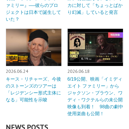
ァミリー』──彼らのプロ
カに対して「ちょっとばか
ジェクトは日本で誕生して
り幻滅」していると発言
いた？
2026.06.24
2026.06.18
キース・リチャーズ、今後
6/19公開、映画「イミディ
のストーンズのツアーは
エイト ファミリー」から
「レジデンシー形式主体に
ジャクソン・ブラウン、ワ
なる」可能性を示唆
ディ・ワクテルらの未公開
映像も到着！ 98曲の劇中
使用楽曲も公開！
NEWS POSTS