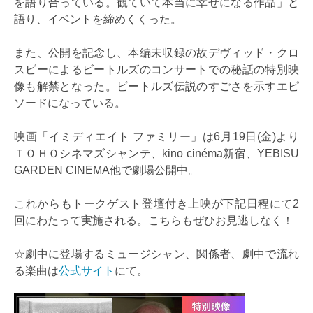
を語り合っている。観ていて本当に幸せになる作品」と
語り、イベントを締めくくった。
また、公開を記念し、本編未収録の故デヴィッド・クロ
スビーによるビートルズのコンサートでの秘話の特別映
像も解禁となった。ビートルズ伝説のすごさを示すエピ
ソードになっている。
映画「イミディエイト ファミリー」は6月19日(金)より
ＴＯＨＯシネマズシャンテ、kino cinéma新宿、YEBISU
GARDEN CINEMA他で劇場公開中。
これからもトークゲスト登壇付き上映が下記日程にて2
回にわたって実施される。こちらもぜひお見逃しなく！
☆劇中に登場するミュージシャン、関係者、劇中で流れ
る楽曲は
公式サイト
にて。