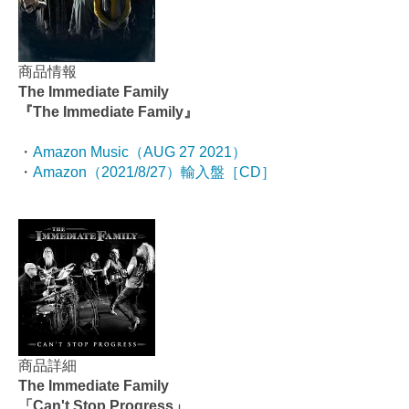
商品情報
The Immediate Family
『The Immediate Family』
・
Amazon Music（AUG 27 2021）
・
Amazon（2021/8/27）輸入盤［CD］
商品詳細
The Immediate Family
「Can't Stop Progress」