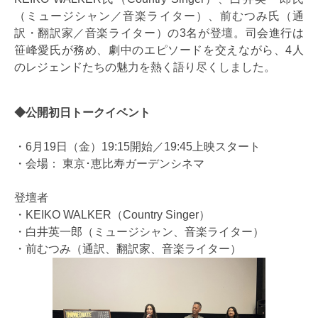
（ミュージシャン／音楽ライター）、前むつみ氏（通
訳・翻訳家／音楽ライター）の3名が登壇。司会進行は
笹峰愛氏が務め、劇中のエピソードを交えながら、4人
のレジェンドたちの魅力を熱く語り尽くしました。
◆公開初日トークイベント
・6月19日（金）19:15開始／19:45上映スタート
・会場： 東京･恵比寿ガーデンシネマ
登壇者
・KEIKO WALKER（Country Singer）
・白井英一郎（ミュージシャン、音楽ライター）
・前むつみ（通訳、翻訳家、音楽ライター）