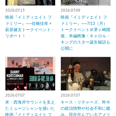
2026.07.13
2026.07.09
映画『イミディエイト フ
映画『イミディエイト フ
ァミリー』──佐橋佳幸 ×
ァミリー』──7/13（月）
萩原健太トークイベント・
トークイベント＠茅ヶ崎開
リポート！
催。本編映像・キャロル・
キングのスター誕生秘話も
公開に
2026.07.07
2026.07.07
米・西海岸サウンドを支え
キース・リチャーズ、昨今
たミュージシャンを描いた
の政治情勢や社会不和に鑑
映画『イミディエイト フ
み、現在住んでいるアメリ