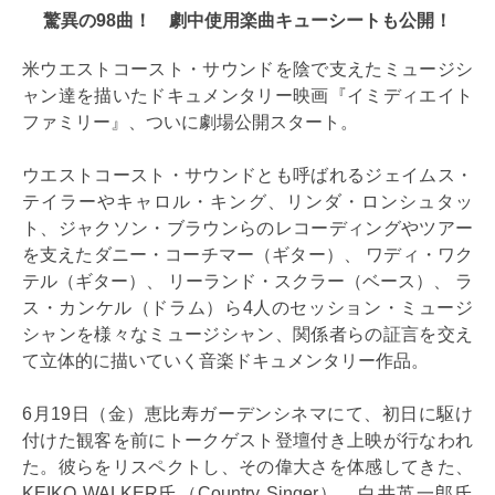
驚異の98曲！ 劇中使用楽曲キューシートも公開！
米ウエストコースト・サウンドを陰で支えたミュージシ
ャン達を描いたドキュメンタリー映画『イミディエイト
ファミリー』、ついに劇場公開スタート。
ウエストコースト・サウンドとも呼ばれるジェイムス・
テイラーやキャロル・キング、リンダ・ロンシュタッ
ト、ジャクソン・ブラウンらのレコーディングやツアー
を支えたダニー・コーチマー（ギター）、 ワディ・ワク
テル（ギター）、 リーランド・スクラー（ベース）、 ラ
ス・カンケル（ドラム）ら4人のセッション・ミュージ
シャンを様々なミュージシャン、関係者らの証言を交え
て立体的に描いていく音楽ドキュメンタリー作品。
6月19日（金）恵比寿ガーデンシネマにて、初日に駆け
付けた観客を前にトークゲスト登壇付き上映が行なわれ
た。彼らをリスペクトし、その偉大さを体感してきた、
KEIKO WALKER氏（Country Singer）、白井英一郎氏