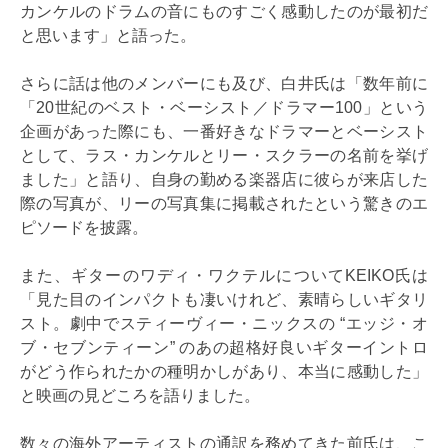
カンケルのドラムの音にものすごく感動したのが最初だ
と思います」と語った。
さらに話は他のメンバーにも及び、白井氏は「数年前に
「20世紀のベスト・ベーシスト／ドラマー100」という
企画があった際にも、一番好きなドラマーとベーシスト
として、ラス・カンケルとリー・スクラーの名前を挙げ
ました」と語り、自身の勤める楽器店に彼らが来店した
際の写真が、リーの写真集に掲載されたという驚きのエ
ピソードを披露。
また、ギターのワディ・ワクテルについてKEIKO氏は
「見た目のインパクトも凄いけれど、素晴らしいギタリ
スト。劇中でスティーヴィー・ニックスの “エッジ・オ
ブ・セブンティーン” のあの超格好良いギターイントロ
がどう作られたかの種明かしがあり、本当に感動した」
と映画の見どころを語りました。
数々の海外アーティストの通訳を務めてきた前氏は、こ