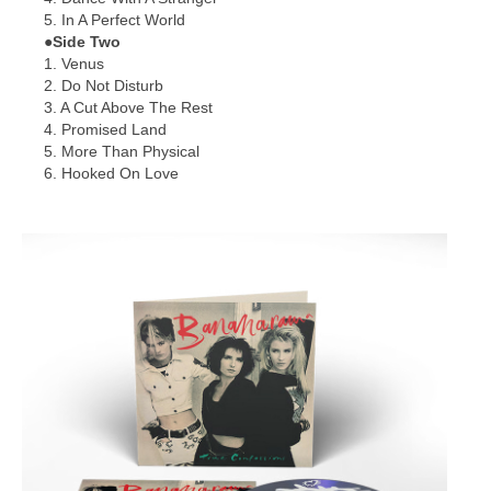
5. In A Perfect World
●Side Two
1. Venus
2. Do Not Disturb
3. A Cut Above The Rest
4. Promised Land
5. More Than Physical
6. Hooked On Love