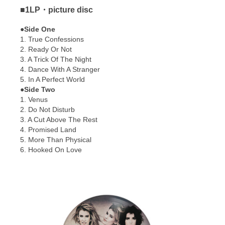
■1LP・picture disc
●Side One
1. True Confessions
2. Ready Or Not
3. A Trick Of The Night
4. Dance With A Stranger
5. In A Perfect World
●Side Two
1. Venus
2. Do Not Disturb
3. A Cut Above The Rest
4. Promised Land
5. More Than Physical
6. Hooked On Love