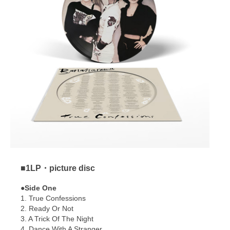
■1LP・picture disc
●Side One
1. True Confessions
2. Ready Or Not
3. A Trick Of The Night
4. Dance With A Stranger