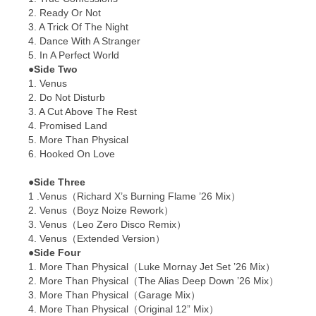
2. Ready Or Not
3. A Trick Of The Night
4. Dance With A Stranger
5. In A Perfect World
●Side Two
1. Venus
2. Do Not Disturb
3. A Cut Above The Rest
4. Promised Land
5. More Than Physical
6. Hooked On Love
●Side Three
1 .Venus（Richard X’s Burning Flame ’26 Mix）
2. Venus（Boyz Noize Rework）
3. Venus（Leo Zero Disco Remix）
4. Venus（Extended Version）
●Side Four
1. More Than Physical（Luke Mornay Jet Set ’26 Mix）
2. More Than Physical（The Alias Deep Down ’26 Mix）
3. More Than Physical（Garage Mix）
4. More Than Physical（Original 12” Mix）