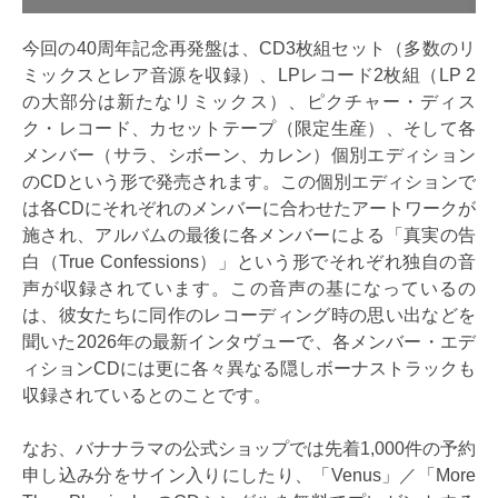
今回の40周年記念再発盤は、CD3枚組セット（多数のリ
ミックスとレア音源を収録）、LPレコード2枚組（LP 2
の大部分は新たなリミックス）、ピクチャー・ディス
ク・レコード、カセットテープ（限定生産）、そして各
メンバー（サラ、シボーン、カレン）個別エディション
のCDという形で発売されます。この個別エディションで
は各CDにそれぞれのメンバーに合わせたアートワークが
施され、アルバムの最後に各メンバーによる「真実の告
白（True Confessions）」という形でそれぞれ独自の音
声が収録されています。この音声の基になっているの
は、彼女たちに同作のレコーディング時の思い出などを
聞いた2026年の最新インタヴューで、各メンバー・エデ
ィションCDには更に各々異なる隠しボーナストラックも
収録されているとのことです。
なお、バナナラマの公式ショップでは先着1,000件の予約
申し込み分をサイン入りにしたり、「Venus」／「More