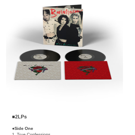
■2LPs
●Side One
1. True Confessions