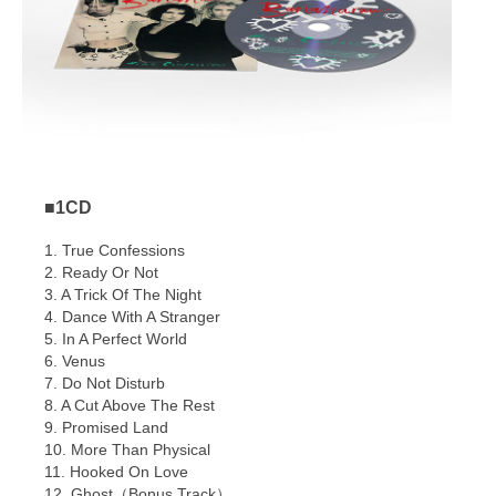
■1CD
1. True Confessions
2. Ready Or Not
3. A Trick Of The Night
4. Dance With A Stranger
5. In A Perfect World
6. Venus
7. Do Not Disturb
8. A Cut Above The Rest
9. Promised Land
10. More Than Physical
11. Hooked On Love
12. Ghost（Bonus Track）