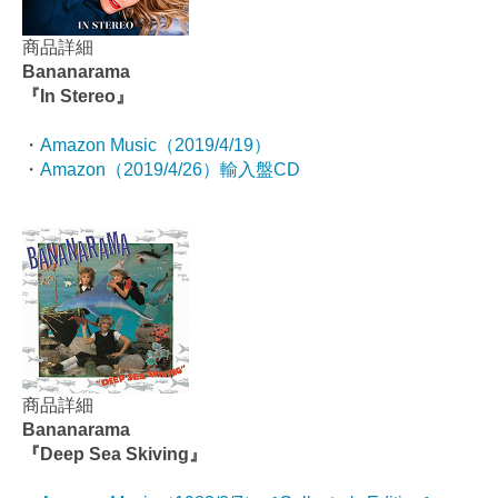
商品詳細
Bananarama
『In Stereo』
・
Amazon Music（2019/4/19）
・
Amazon（2019/4/26）輸入盤CD
商品詳細
Bananarama
『Deep Sea Skiving』