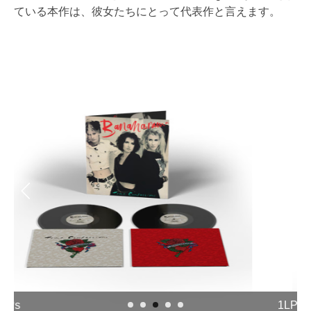
ている本作は、彼女たちにとって代表作と言えます。
1LP・picture disc
1