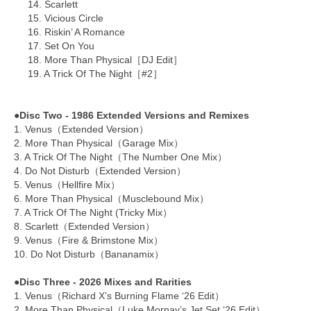
14. Scarlett
15. Vicious Circle
16. Riskin’ A Romance
17. Set On You
18. More Than Physical［DJ Edit］
19. A Trick Of The Night［#2］
●Disc Two - 1986 Extended Versions and Remixes
1. Venus（Extended Version）
2. More Than Physical（Garage Mix）
3. A Trick Of The Night（The Number One Mix）
4. Do Not Disturb（Extended Version）
5. Venus（Hellfire Mix）
6. More Than Physical（Musclebound Mix）
7. A Trick Of The Night (Tricky Mix）
8. Scarlett（Extended Version）
9. Venus（Fire & Brimstone Mix）
10. Do Not Disturb（Bananamix）
●Disc Three - 2026 Mixes and Rarities
1. Venus（Richard X’s Burning Flame ‘26 Edit）
2. More Than Physical（Luke Mornay’s Jet Set ‘26 Edit）