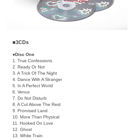
■3CDs
●Disc One
1. True Confessions
2. Ready Or Not
3. A Trick Of The Night
4. Dance With A Stranger
5. In A Perfect World
6. Venus
7. Do Not Disturb
8. A Cut Above The Rest
9. Promised Land
10. More Than Physical
11. Hooked On Love
12. Ghost
13. White Train