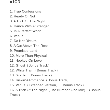
■1CD
1. True Confessions
2. Ready Or Not
3. A Trick Of The Night
4. Dance With A Stranger
5. In A Perfect World
6. Venus
7. Do Not Disturb
8. A Cut Above The Rest
9. Promised Land
10. More Than Physical
11. Hooked On Love
12. Ghost（Bonus Track）
12. White Train（Bonus Track）
13. Scarlett（Bonus Track）
14. Riskin’ A Romance（Bonus Track）
15. Venus（Extended Version）（Bonus Track）
16. A Trick Of The Night（The Number One Mix）（Bonus
Track）