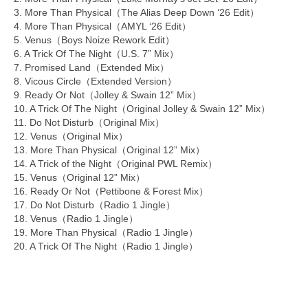
3. More Than Physical（The Alias Deep Down ‘26 Edit）
4. More Than Physical（AMYL ‘26 Edit）
5. Venus（Boys Noize Rework Edit）
6. A Trick Of The Night（U.S. 7” Mix）
7. Promised Land（Extended Mix）
8. Vicous Circle（Extended Version）
9. Ready Or Not（Jolley & Swain 12” Mix）
10. A Trick Of The Night（Original Jolley & Swain 12” Mix）
11. Do Not Disturb（Original Mix）
12. Venus（Original Mix）
13. More Than Physical（Original 12” Mix）
14. A Trick of the Night（Original PWL Remix）
15. Venus（Original 12” Mix）
16. Ready Or Not（Pettibone & Forest Mix）
17. Do Not Disturb（Radio 1 Jingle）
18. Venus（Radio 1 Jingle）
19. More Than Physical（Radio 1 Jingle）
20. A Trick Of The Night（Radio 1 Jingle）