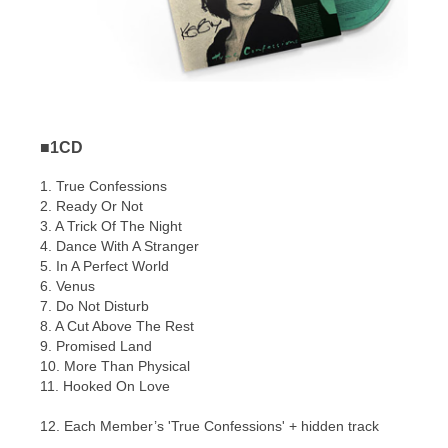
■1CD
1. True Confessions
2. Ready Or Not
3. A Trick Of The Night
4. Dance With A Stranger
5. In A Perfect World
6. Venus
7. Do Not Disturb
8. A Cut Above The Rest
9. Promised Land
10. More Than Physical
11. Hooked On Love
12. Each Member’s 'True Confessions' + hidden track