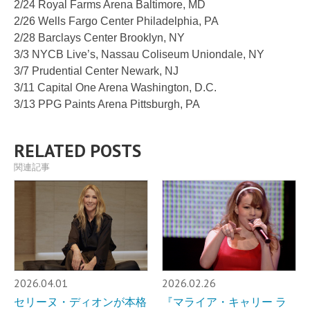
2/24 Royal Farms Arena Baltimore, MD
2/26 Wells Fargo Center Philadelphia, PA
2/28 Barclays Center Brooklyn, NY
3/3 NYCB Live’s, Nassau Coliseum Uniondale, NY
3/7 Prudential Center Newark, NJ
3/11 Capital One Arena Washington, D.C.
3/13 PPG Paints Arena Pittsburgh, PA
RELATED POSTS
関連記事
2026.04.01
2026.02.26
セリーヌ・ディオンが本格
『マライア・キャリー ラ