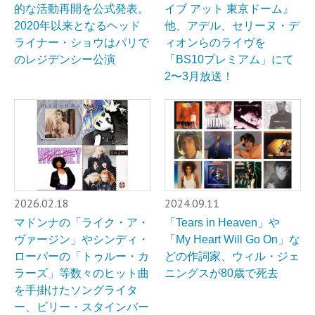
的な活動再開を公式発表。
イブ アット 東京ドーム』
2020年以来となるヘッド
他、アデル、セリーヌ・デ
ライナー・ショウはパリで
ィオンらのライヴを
のレジデンシー公演
「BS10プレミアム」にて
2〜3月放送！
2026.02.18
2024.09.11
マドンナの「ライク・ア・
「Tears in Heaven」や
ヴァージン」やシンディ・
「My Heart Will Go On」な
ローパーの「トゥルー・カ
どの作詞家、ウィル・ジェ
ラーズ」等数々のヒット曲
ニングスが80歳で死去
を手掛けたソングライタ
ー、ビリー・スタインバー