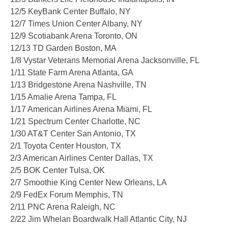
12/5 KeyBank Center Buffalo, NY
12/7 Times Union Center Albany, NY
12/9 Scotiabank Arena Toronto, ON
12/13 TD Garden Boston, MA
1/8 Vystar Veterans Memorial Arena Jacksonville, FL
1/11 State Farm Arena Atlanta, GA
1/13 Bridgestone Arena Nashville, TN
1/15 Amalie Arena Tampa, FL
1/17 American Airlines Arena Miami, FL
1/21 Spectrum Center Charlotte, NC
1/30 AT&T Center San Antonio, TX
2/1 Toyota Center Houston, TX
2/3 American Airlines Center Dallas, TX
2/5 BOK Center Tulsa, OK
2/7 Smoothie King Center New Orleans, LA
2/9 FedEx Forum Memphis, TN
2/11 PNC Arena Raleigh, NC
2/22 Jim Whelan Boardwalk Hall Atlantic City, NJ