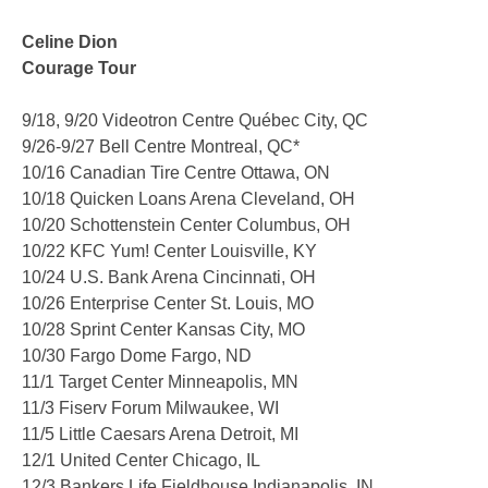
Celine Dion
Courage Tour
9/18, 9/20 Videotron Centre Québec City, QC
9/26-9/27 Bell Centre Montreal, QC*
10/16 Canadian Tire Centre Ottawa, ON
10/18 Quicken Loans Arena Cleveland, OH
10/20 Schottenstein Center Columbus, OH
10/22 KFC Yum! Center Louisville, KY
10/24 U.S. Bank Arena Cincinnati, OH
10/26 Enterprise Center St. Louis, MO
10/28 Sprint Center Kansas City, MO
10/30 Fargo Dome Fargo, ND
11/1 Target Center Minneapolis, MN
11/3 Fiserv Forum Milwaukee, WI
11/5 Little Caesars Arena Detroit, MI
12/1 United Center Chicago, IL
12/3 Bankers Life Fieldhouse Indianapolis, IN