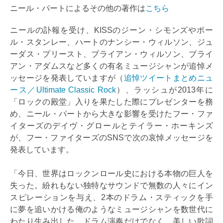
ニール・パートによるその他の著作は
こちら
ニールの訃報を受け、KISSのジーン・シモンズやポー
ル・スタンレー、ハートのナンシー・ウィルソン、ジュ
ーダス・プリースト、ブライアン・ウィルソン、ブライ
アン・アダムスなど多くの有名ミュージシャンが追悼メ
ッセージを発表していますが（
追悼ツイートまとめニュ
ース／Ultimate Classic Rock
）、ラッシュが2013年に
「ロックの殿堂」入りを果たした際にプレゼンターを務
め、ニール・パートから大きな影響を受けたフー・ファ
イターズのデイヴ・グロールとテイラー・ホーキンズ
が、フー・ファイターズのSNSで次の哀悼メッセージを
発表しています。
「今日、世界はロックンロール史における本物の巨人を
失った。紛れもない独特なサウンドで無数の人々にイン
スピレーションを与え、2本のドラム・スティックを手
に夢を追いかける俺のようなミュージシャンを数世代に
わたり生み出した。ドラム演奏だけでなく、美しい歌詞