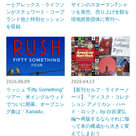
ーとアレックス・ライフソ
ザインのスターマンTシャ
ンがスチュワート・コープ
ツを発売。売り上げ全額を
ランド他と特別セッション
現地慈善団体に寄付へ
を収録
2026.06.09
2026.04.13
ラッシュ “Fifty Something”
【新刊セルフ・ライナーノ
ツアー、米イングルウッド
ーツ】『ディスク・コレク
でついに開幕。オープニン
ション アメリカン・ハー
グ曲は「Xanadu」
ド・ロック』by 白谷潔弘
編〜再版するならそれに倣
って本の構成から大きく変
えてしまおう