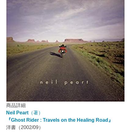
商品詳細
Neil Peart
（著）
『Ghost Rider : Travels on the Healing Road』
洋書（2002/09）