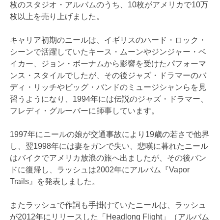
枚のスタジオ・アルバムのうち、10枚がアメリカで10万
枚以上を売り上げました。
キャリア初期のニールは、イギリスのハード・ロック・
シーンで活躍していたキース・ムーンやジンジャー・ベ
イカー、ジョン・ボーナムから影響を受けたパフォーマ
ンス・スタイルでしたが、その後ジャズ・ドラマーのバ
ディ・リッチやビッグ・バンドのミュージシャンらを見
習うようになり、1994年には伝説のジャズ・ドラマー、
フレディ・グルーバーに師事しています。
1997年にニールの娘が交通事故により19歳の若さで他界
し、翌1998年には妻をガンで失い、悲嘆に暮れたニール
はバイクでアメリカ放浪の旅へ出ましたが、その後バン
ドに復帰し、ラッシュは2002年にアルバム『Vapor
Trails』を発表しました。
またラッシュで作詞も手掛けていたニールは、ラッシュ
が2012年にリリースした「Headlong Flight」（アルバム