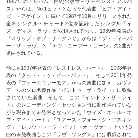
1987年のアルバム『白蛇の紋章～サーペンス・アルバ
ス』からは、No 1ヒットとなった代表曲「ヒア・アイ・
ゴー・アゲイン」に続いて1987年10月にリリースされた
全米シングル・チャート2位を記録したシングル「イ
ズ・ディス・ラヴ」が収録されており、1989年発表の
『スリップ・オブ・ザ・タンぐ』からは「ザ・ディーパ
ー・ザ・ラヴ」と「ナウ・ユーアー・ゴーン」の2曲が
選曲されている。
他にも1997年発表の『レストレス・ハート』、2008年発
表の『グッド・トゥ・ビー・バッド』、そして2011年発
表の『フォーエヴァーモア』からの楽曲に加え、カヴァ
デールのソロ名義作品『イントゥ・ザ・ライト』に収録
されていた楽曲、そして、この『イントゥ・ザ・ライ
ト』のレコーディング・セッション時に制作されていな
がら現在まで未発表となっていた「ウィズ・オール・オ
ブ・マイ・ハート」「ユアーズ・フォー・ジ・アスキン
グ」「レッツ・トーク・イット・オーヴァー」という3
曲の未発表曲もこの『ラヴ・ソングス』には収録されて