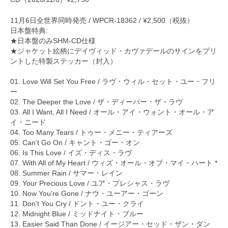
11月6日全世界同時発売 / WPCR-18362 / ¥2,500（税抜）
日本盤特典:
★日本盤のみSHM-CD仕様
★ジャケット絵柄にデイヴィッド・カヴァデールのサインをプリ
ントした特製ステッカー（封入）
01. Love Will Set You Free / ラヴ・ウィル・セット・ユー・フリ
ー
02. The Deeper the Love / ザ・ディーパー・ザ・ラヴ
03. All I Want, All I Need / オール・アイ・ウォント・オール・ア
イ・ニード
04. Too Many Tears / トゥー・メニー・ティアーズ
05. Can’t Go On / キャント・ゴー・オン
06. Is This Love / イズ・ディス・ラヴ
07. With All of My Heart / ウィズ・オール・オブ・マイ・ハート *
08. Summer Rain / サマー・レイン
09. Your Precious Love / ユア・プレシャス・ラヴ
10. Now You’re Gone / ナウ・ユーアー・ゴーン
11. Don’t You Cry / ドント・ユー・クライ
12. Midnight Blue / ミッドナイト・ブルー
13. Easier Said Than Done / イージアー・セッド・ザン・ダン