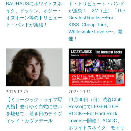
BAUHAUSにホワイトスネ
ド・トリビュート・バンド
イク、ドッケン、オジー・
が激突！ 2/7（土）「The
オズボーン等のトリビュー
Greatest Rocks 〜For
ト・バンドが集結！
KISS, Cheap Trick,
Whitesnake Lovers〜」開
催！
2025.12.25
2025.10.31
【ミュージック・ライフ写
11月30日（日）渋谷Club
真館】去りゆく白蛇に想い
RossoにてLEGEND OF
を馳せて…若き日のデイヴ
ROCK〜For Hard Rock
ィッド・カヴァデール
Lovers〜開催！ AC/DC、
ホワイトスネイク、モトリ