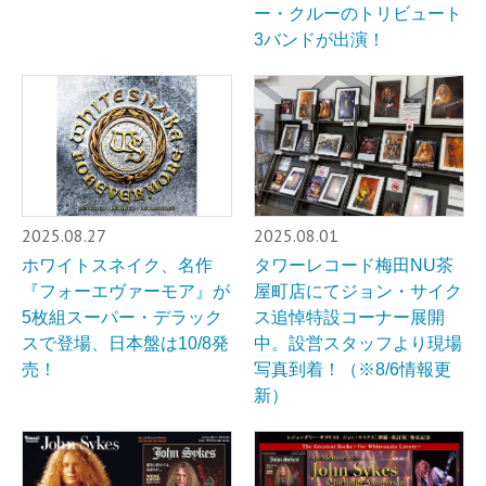
ー・クルーのトリビュート
3バンドが出演！
2025.08.27
2025.08.01
ホワイトスネイク、名作
タワーレコード梅田NU茶
『フォーエヴァーモア』が
屋町店にてジョン・サイク
5枚組スーパー・デラック
ス追悼特設コーナー展開
スで登場、日本盤は10/8発
中。設営スタッフより現場
売！
写真到着！（※8/6情報更
新）