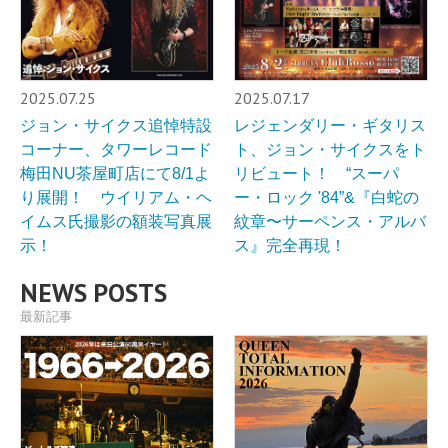
2025.07.25
2025.07.17
ジョン・サイクス追悼特設
レジェンダリー・ギタリス
コーナー、タワーレコード
ト、ジョン・サイクスをト
梅田NU茶屋町店にて8/1よ
リビュート！ “スーパ
り展開！ ウイリアム・ヘ
ー・ロック '84”&『白蛇の
イムス氏撮影の額装写真展
紋章〜サーペンス・アルバ
示！
ス』完全再現！
NEWS POSTS
最新記事