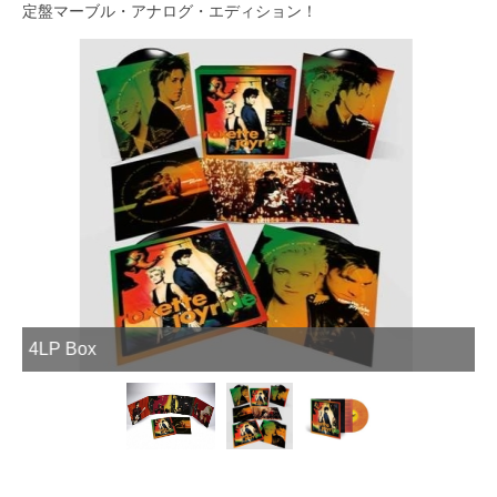
定盤マーブル・アナログ・エディション！
Colour Vinyl
3