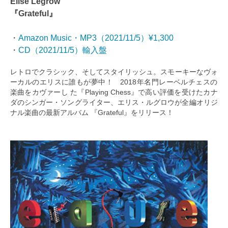
Elise Legrow
『Grateful』
・
Amazon Music・MP3（2021/11/5）¥1,300
・
CD（2021/11/5）輸入盤
レトロでクラシック、そしてスタイリッシュ。スモーキーなヴォ
ーカルのエリスに誰もが夢中！ 2018年名門レーベルチェスの
楽曲をカヴァーし た『Playing Chess』で高い評価を受けたカナ
ダのシンガー・ソングライター、エリス・ルグロウが全編オリジ
ナル楽曲の最新アルバム 『Grateful』をリリース！