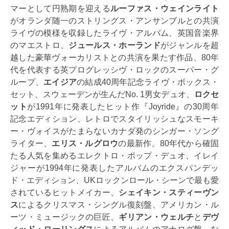
マーとして円熟期を迎える
ルーファス・ウェインライト
がオランダ随一のストリングス・アンサンブルとの共演
ライヴの模様を収録したライヴ・アルバム、英国音楽界
のマエストロ、
ジュールス・ホーランド
がジャンルを超
越した豪華ヴォーカリストとの共演を果たす作品、80年
代を代表する英プログレッシヴ・ロックのスーパー・グ
ループ、
エイジア
の結成40周年記念ライヴ・ボックス・
セット、スウェーデンが生んだNo. 1男女デュオ、
ロクセ
ット
が1991年に発表したヒット作『Joyride』の30周年
記念エディション、レトロでスタイリッシュなスモーキ
ー・ヴォイスがたまらないカナダ発のシンガー・ソング
ライター、
エリス・ルグロウ
の最新作、80年代から確固
たる人気を集めるエレクトロ・ポップ・デュオ、イレイ
ジャーが1994年に発表したアルバムのエクスパンデッ
ド・エディション、UKロックンロール・シーンで最も愛
されているヒットメイカー、
シェイキン・スティーヴン
ス
によるクリスマス・シングル復刻盤、アメリカン・ル
ーツ・ミュージックの巨匠、
ギリアン・ウェルチ
と
デヴ