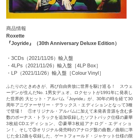
商品情報
Roxette
『Joyride』（30th Anniversary Deluxe Edition）
・3CDs（2021/11/26）輸入盤
・4LPs（2021/11/26）輸入盤［4LP Box］
・LP（2021/11/26）輸入盤［Colour Vinyl］
ふたりのときめきが、再び自由奔放に世界を駆け巡る！ スウェ
ーデンが生んだNo. 1男女デュオ、ロクセットが1991年に発表し
た世界的 大ヒット・アルバム『Joyride』が、30年の時を経て30
周年アニヴァーサリー・デラックス・エディションとなって3種
で登場！ ①オリジナル・アルバムに加えて未発表音源を含む多
数のボーナス・トラックを追加収録したソフトパック仕様の豪華
3枚組CDエディション、②豪華3枚組アナログ・エディショ
ン！、そして③オリジナル発売時のアナログ盤の曲数／曲順に準
じた全12曲を収録した、ゲートフォールド・ジャケット仕様の限