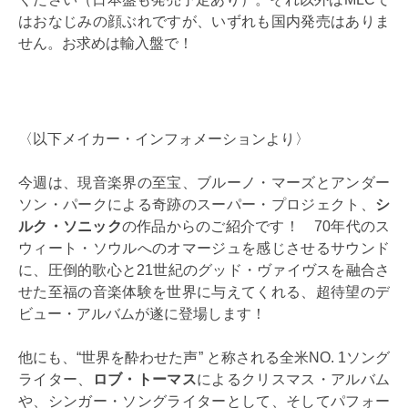
はおなじみの顔ぶれですが、いずれも国内発売はありま
せん。お求めは輸入盤で！
〈以下メイカー・インフォメーションより〉
今週は、現音楽界の至宝、ブルーノ・マーズとアンダー
ソン・パークによる奇跡のスーパー・プロジェクト、
シ
ルク・ソニック
の作品からのご紹介です！ 70年代のス
ウィート・ソウルへのオマージュを感じさせるサウンド
に、圧倒的歌心と21世紀のグッド・ヴァイヴスを融合さ
せた至福の音楽体験を世界に与えてくれる、超待望のデ
ビュー・アルバムが遂に登場します！
他にも、“世界を酔わせた声” と称される全米NO. 1ソング
ライター、
ロブ・トーマス
によるクリスマス・アルバム
や、シンガー・ソングライターとして、そしてパフォー