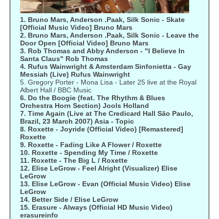
1. Bruno Mars, Anderson .Paak, Silk Sonic - Skate
[Official Music Video] Bruno Mars
2. Bruno Mars, Anderson .Paak, Silk Sonic - Leave the
Door Open [Official Video] Bruno Mars
3. Rob Thomas and Abby Anderson - "I Believe In
Santa Claus" Rob Thomas
4. Rufus Wainwright & Amsterdam Sinfonietta - Gay
Messiah (Live) Rufus Wainwright
5. Gregory Porter - Mona Lisa - Later 25 live at the Royal
Albert Hall / BBC Music
6. Do the Boogie (feat. The Rhythm & Blues
Orchestra Horn Section) Jools Holland
7. Time Again (Live at The Credicard Hall São Paulo,
Brazil, 23 March 2007) Asia - Topic
8. Roxette - Joyride (Official Video) [Remastered]
Roxette
9. Roxette - Fading Like A Flower / Roxette
10. Roxette - Spending My Time / Roxette
11. Roxette - The Big L / Roxette
12. Elise LeGrow - Feel Alright (Visualizer) Elise
LeGrow
13. Elise LeGrow - Evan (Official Music Video) Elise
LeGrow
14. Better Side / Elise LeGrow
15. Erasure - Always (Official HD Music Video)
erasureinfo