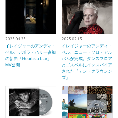
2025.04.25
2025.02.13
イレイジャーのアンディ・
イレイジャーのアンディ・
ベル、デボラ・ハリー参加
ベル、ニュー・ソロ・アル
の新曲「Heart’s a Liar」
バムが完成。ダンスフロア
MV公開
とゴスペルにインスパイア
された『テン・クラウンン
ズ』