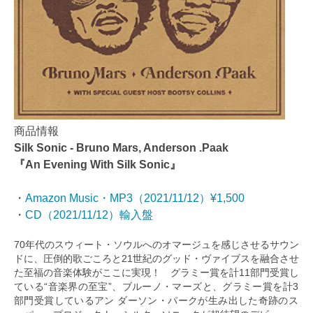
商品情報
Silk Sonic - Bruno Mars, Anderson .Paak
『An Evening With Silk Sonic』
・
Amazon Music・MP3（2021/11/12）¥1,500
・
CD（2021/11/12）輸入盤
70年代のスウィート・ソウルへのオマージュを感じさせるサウン
ドに、圧倒的歌ごころと21世紀のグッド・ヴァイブスを融合させ
た至福の音楽体験がここに実現！ グラミー賞を計11部門受賞し
ている“音楽界の至宝”、ブルーノ・マーズと、グラミー賞を計3
部門受賞しているアン ダーソン・パークが生み出した奇跡のス