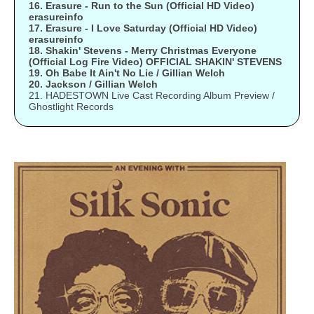
16. Erasure - Run to the Sun (Official HD Video)
erasureinfo
17. Erasure - I Love Saturday (Official HD Video)
erasureinfo
18. Shakin' Stevens - Merry Christmas Everyone
(Official Log Fire Video) OFFICIAL SHAKIN' STEVENS
19. Oh Babe It Ain't No Lie / Gillian Welch
20. Jackson / Gillian Welch
21. HADESTOWN Live Cast Recording Album Preview /
Ghostlight Records