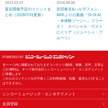
2023.03.07
2026.08.06
直近開催予定のイベントま
近田春夫&ハルヲフォン、
とめ（2026/7/31更新）
48年ぶりの新曲「Oi Oi AI
－未体験ゾーンへ」リリー
ス！ スペシャル・ゲスト
にイリア（ジューシィ・フ
ルーツ）
POWERED BY
当ページ内に掲載されておりますコンテンツ(動画、画像、音声、文章な
ど)の権利は、すべて株式会社シンコーミュージック・エンタテイメント
に帰属します。
これらのコンテンツを許可無く二次利用(複製、転載、販売など)すること
はできません。
シンコーミュージック・エンタテイメント
会員登録