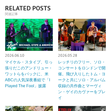
RELATED POSTS
関連記事
2026.06.10
2026.05.28
マイケル・スタイプ、引っ
レッチリのフリー、ソロ・
張りだこのアンドリュー・
コンサートをロンドンで開
ワットらをバックに、米
催。飛び入りしたトム・ヨ
ABCの人気深夜番組で「I
ークと共にソロ・アルバム
Played The Fool」披露
収録の共作曲とマーヴィ
ン・ゲイのカヴァーをプレ
イ