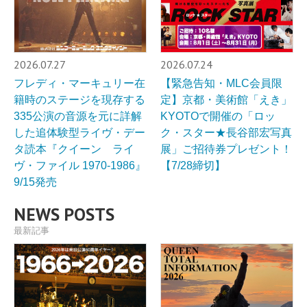
2026.07.27
2026.07.24
フレディ・マーキュリー在
【緊急告知・MLC会員限
籍時のステージを現存する
定】京都・美術館「えき」
335公演の音源を元に詳解
KYOTOで開催の「ロッ
した追体験型ライヴ・デー
ク・スター★長谷部宏写真
タ読本『クイーン ライ
展」ご招待券プレゼント！
ヴ・ファイル 1970-1986』
【7/28締切】
9/15発売
NEWS POSTS
最新記事