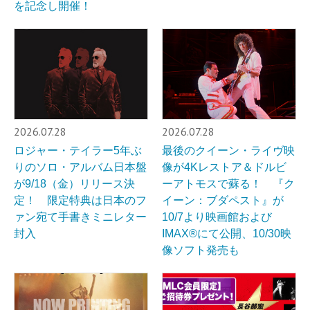
を記念し開催！
2026.07.28
2026.07.28
ロジャー・テイラー5年ぶ
最後のクイーン・ライヴ映
りのソロ・アルバム日本盤
像が4Kレストア＆ドルビ
が9/18（金）リリース決
ーアトモスで蘇る！ 『ク
定！ 限定特典は日本のフ
イーン：ブダペスト』が
ァン宛て手書きミニレター
10/7より映画館および
封入
IMAX®︎にて公開、10/30映
像ソフト発売も