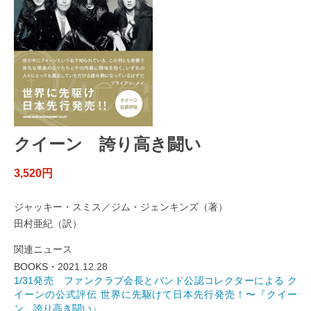
クイーン 誇り高き闘い
3,520円
ジャッキー・スミス／ジム・ジェンキンズ（著）
田村亜紀（訳）
関連ニュース
BOOKS・
2021.12.28
1/31発売 ファンクラブ会長とバンド公認コレクターによる ク
イーンの公式評伝 世界に先駆けて日本先行発売！〜『クイー
ン 誇り高き闘い』