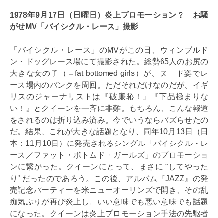
1978年9月17日（日曜日）炎上プロモーション？ お騒
がせMV「バイシクル・レース」撮影
「バイシクル・レース」のMVがこの日、ウィンブルド
ン・ドッグレース場にて撮影された。総勢65人のお尻の
大きな女の子（＝fat bottomed girls）が、ヌード姿でレ
ース場内のバンクを周回。ただそれだけなのだが、イギ
リスのジャーナリストは『破廉恥！』『下品極まりな
い！』とクイーンを一斉に非難。もちろん、こんな報道
をされるのは折り込み済み。今でいうならバズらせたの
だ。結果、これが大きな話題となり、同年10月13日（日
本：11月10日）に発売されるシングル「バイシクル・レ
ース／ファット・ボトムド・ガールズ」のプロモーショ
ンに繋がった。クイーンにとって、まさに “してやった
り” だったのであろう。この後、アルバム『JAZZ』の発
売記念パーティーを米ニューオーリンズで開き、その乱
痴気ぶりが再び炎上し、いい意味でも悪い意味でも話題
になった。クイーンは炎上プロモーション手法の先駆者