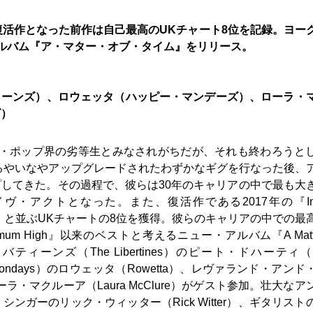
復活作となった前作は自己最高のUKチャート8位を記録。ヨー
ルバム『ア・マター・オブ・タイム』をリリース。
ィーンズ）、ロウェッタ（ハッピー・マンデーズ）、ローラ・
ズ）
リット・ポップ界の劣等生とみなされがちだが、それも終わろうと
れるやいなやアップグレードされたわずかなギグを行なった後、
してきた。その過程で、彼らは30年のキャリアの中で最も大
・アクトとなった。また、復活作である2017年の『Inst
um High』と並ぶUKチャートの8位を獲得。彼らのキャリアの中での
m High』以来のベストと考えるニュー・アルバム『A Matter
ーンズ（The Libertines）のピート・ドハーティ（Pe
 Mondays）のロウェッタ（Rowetta）、レヴァランド・アンド
s）のローラ・マクルーア（Laura McClure）がゲスト参加。壮大な
ガーのリック・ウィッター（Rick Witter）、ギタリスト