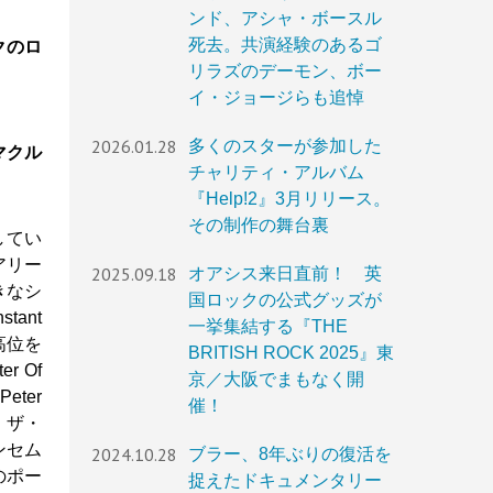
ンド、アシャ・ボースル
死去。共演経験のあるゴ
クのロ
リラズのデーモン、ボー
イ・ジョージらも追悼
2026.01.28
多くのスターが参加した
マクル
チャリティ・アルバム
『Help!2』3月リリース。
その制作の舞台裏
してい
アリー
2025.09.18
オアシス来日直前！ 英
きなシ
国ロックの公式グッズが
ant
一挙集結する『THE
最高位を
BRITISH ROCK 2025』東
 Of
京／大阪でまもなく開
ter
催！
・ザ・
アンセム
2024.10.28
ブラー、8年ぶりの復活を
のポー
捉えたドキュメンタリー