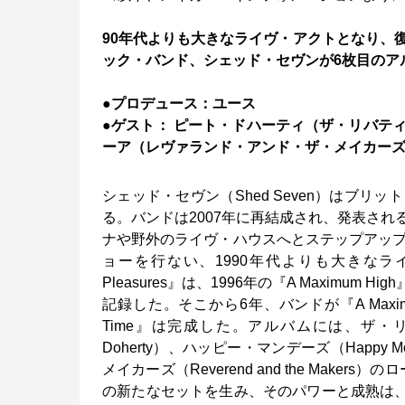
90年代よりも大きなライヴ・アクトとなり、
ック・バンド、シェッド・セヴンが6枚目のア
●プロデュース：ユース
●ゲスト： ピート・ドハーティ（ザ・リバテ
ーア（レヴァランド・アンド・ザ・メイカー
シェッド・セヴン（Shed Seven）はブ
る。バンドは2007年に再結成され、発表さ
ナや野外のライヴ・ハウスへとステップアップ
ョーを行ない、1990年代よりも大きなライヴ
Pleasures』は、1996年の『A Maxim
記録した。そこから6年、バンドが『A Maximu
Time』は完成した。アルバムには、ザ・リバティ
Doherty）、ハッピー・マンデーズ（Happy
メイカーズ（Reverend and the Maker
の新たなセットを生み、そのパワーと成熟は、シン