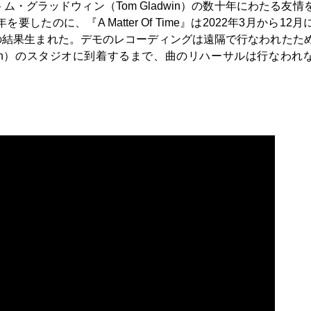
のトム・グラッドウィン（Tom Gladwin）の数十年にわたる友情
3年を要したのに、『A Matter Of Time』は2022年3月から12
の結果生まれた。デモのレコーディングは遠隔で行なわれたた
th）のスタジオに到着するまで、曲のリハーサルは行なわれ