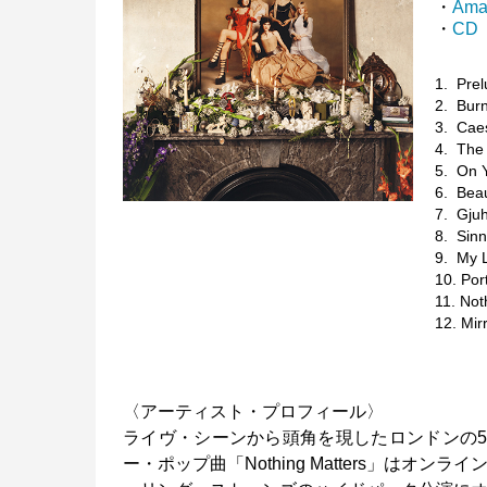
・
Ama
・
CD
1. Prel
2. Burn
3. Cae
4. The
5. On 
6. Beau
7. Gju
8. Sinn
9. My 
10. Por
11. Not
12. Mir
〈アーティスト・プロフィール〉
ライヴ・シーンから頭角を現したロンドンの5
ー・ポップ曲「Nothing Matters」は