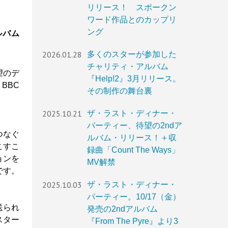
リリース！ スポークン
ワード作品とのカップリ
ング
ルバム
2026.01.28
多くのスターが参加した
チャリティ・アルバム
望のデ
『Help!2』3月リリース。
BBC
その制作の舞台裏
2025.10.21
ザ・ラスト・ディナー・
パーティー、待望の2ndア
つなぐ
ルバム・リリース！＋収
こすこ
録曲「Count The Ways」
ョンを
MV解禁
です。
2025.10.03
ザ・ラスト・ディナー・
パーティー。10/17（金）
送られ
発売の2ndアルバム
スター
『From The Pyre』より3