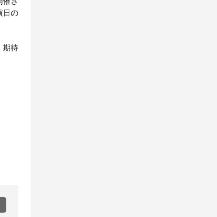
開催さ
演日の
、期待