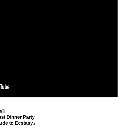
詳細
st Dinner Party
ude to Ecstasy』