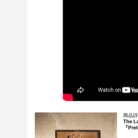
商品
The La
『Prel