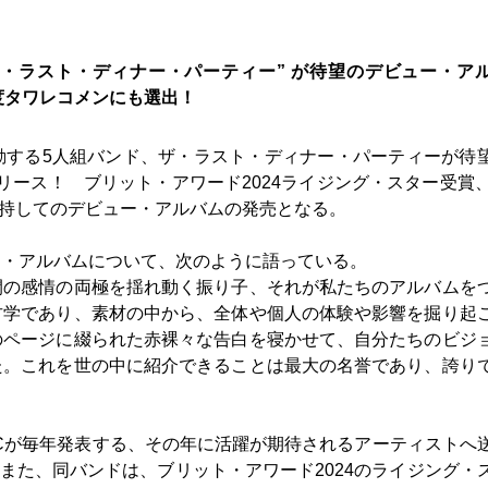
〉
ザ・ラスト・ディナー・パーティー” が待望のデビュー・ア
 ２月度タワレコメンにも選出！
動する5人組バンド、ザ・ラスト・ディナー・パーティーが待
sy』をリリース！ ブリット・アワード2024ライジング・スター受賞、
を持してのデビュー・アルバムの発売となる。
ー・アルバムについて、次のように語っている。
間の感情の両極を揺れ動く振り子、それが私たちのアルバムを
古学であり、素材の中から、全体や個人の体験や影響を掘り起
のページに綴られた赤裸々な告白を寝かせて、自分たちのビジ
た。これを世の中に紹介できることは最大の名誉であり、誇り
Cが毎年発表する、その年に活躍が期待されるアーティストへ
。また、同バンドは、ブリット・アワード2024のライジング・