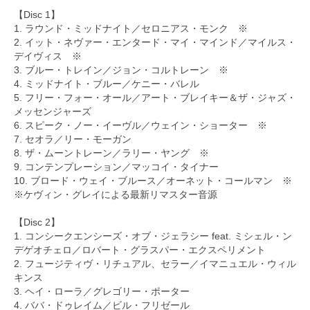
【Disc 1】
1. ラウンド・ミッドナイト／セロニアス・モンク ※
2. イット・ネヴァー・エンタード・マイ・マインド／マイルス・
デイヴィス ※
3. ブルー・トレイン／ジョン・コルトレーン ※
4. ミッドナイト・ブルー／ケニー・バレル
5. フリー・フォー・オール／アート・ブレイキー＆ザ・ジャズ・
メッセンジャーズ
6. スピーク・ノー・イーヴル／ウェイン・ショーター ※
7. セオラ／リー・モーガン
8. ザ・ムーントレーン／ラリー・ヤング ※
9. コンテンプレーション／マッコイ・タイナー
10. ブロード・ウェイ・ブルース／オーネット・コールマン ※
※ケヴィン・グレイによる最新リマスター音源
【Disc 2】
1. コンシークエンシーズ・オブ・ジェラシー feat. ミシェル・ン
デゲオチェロ／ロバート・グラスパー・エクスペリメント
2. フュージティヴ・リチュアル、セラー／イマニュエル・ウィル
キンス
3. ヘイ・ローラ／グレゴリー・ポーター
4. ババ・ドゥレイム／ビル・フリゼール