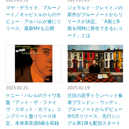
マヤ・デライラ、ブルーノ
ジェラルド・クレイトンの
ート／キャピトルからのデ
新作がブルーノートからリ
ビュー・アルバムが遂にリ
リースが決定。「A面とB
リース。最新MVも公開
面を同時に再生できるレコ
ード」とは
2025.02.21
2025.02.19
ケニー・バレルのライヴ名
注目の若手トランペット奏
盤『アット・ザ・ファイ
者ブランドン・ウッディ、
ヴ・スポット・カフェ』コ
ブルーノートからデビュー
ンプリート盤リリース決
作5月リリース。先行シン
定。未発表音源6曲を収録
グル第1弾も配信スタート