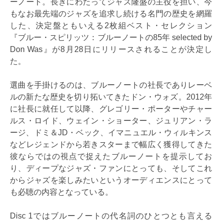
ーノート。長きにわたってジャズ隆盛の主役を担い、今
もなお最先端のジャズを追求し続ける名門の歴史を網羅
した、決定盤ともいえる2枚組ベスト・セレクション
『ブルー・スピリッツ：ブルーノートの85年 selected by
Don Was』が8月28日にリリースされることが決定し
た。
選曲を手掛けるのは、ブルーノートの社長でありレーベ
ルの新たな歴史を切り拓いてきたドン・ウォズ。2012年
に社長に就任して以降、グレゴリー・ポーターやチャー
ルス・ロイド、ウェイン・ショーター、ジュリアン・ラ
ージ、ドミ＆JD・ベック、イマニュエル・ウィルキンス
などレジェンドから若きスターまで幅広く獲得してきた
彼ならではの視点で捉えたブルーノートを提示してお
り、ディープなジャズ・ファンにとっても、そしてこれ
からジャズを楽しみたいというオーディエンスにとって
も必聴の内容となっている。
Disc 1ではブルーノートの代名詞のひとつとも言える