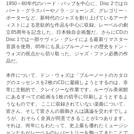
1950～60年代のハード・バップを中心に、Disc 2ではロ
バート・グラスパーやノラ・ジョーンズ、グレゴリー・
ポーターなど、新時代のジャズを創り上げているアーテ
ィストによる意欲的な作品を中心に収録。レーベルの創
立85周年を記念した、日本独自企画盤だ。さらにCDの
Disc 1では一部ケヴィン・グレイによる最新リマスター
音源を使用。85年にも及ぶブルーノートの歴史をドン・
ウォズの視点から切り取った、ジャズ・ファン必携の作
品だ。
本作について、ドン・ウォズは「ブルーノートのカタロ
グのエッセンスを2枚のCDに凝縮しようとするのは、非
常に主観的で、クレイジーな作業です。ルーヴル美術館
にあるすべての絵画を1枚の切手に印刷しようとするよ
うなものです。 ここに収録されていない楽曲について、
皆さん、そして皆さんの親御さんは議論を交わすでしょ
うが、おそらく全員が同意できることが1つあります。
それは、何年にもわたって、史上最も優れたミュージシ
ャンたちがレーベルのレパートリーを飾ってきたことで