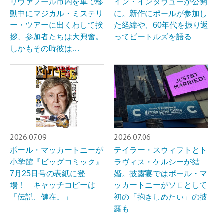
リヴァプール市内を車で移
イン・インタヴューが公開
動中にマジカル・ミステリ
に。新作にポールが参加し
ー・ツアーに出くわして挨
た経緯や、60年代を振り返
拶、参加者たちは大興奮。
ってビートルズを語る
しかもその時彼は…
2026.07.09
2026.07.06
ポール・マッカートニーが
テイラー・スウィフトとト
小学館『ビッグコミック』
ラヴィス・ケルシーが結
7月25日号の表紙に登
婚。披露宴ではポール・マ
場！ キャッチコピーは
ッカートニーがソロとして
「伝説、健在。」
初の「抱きしめたい」の披
露も