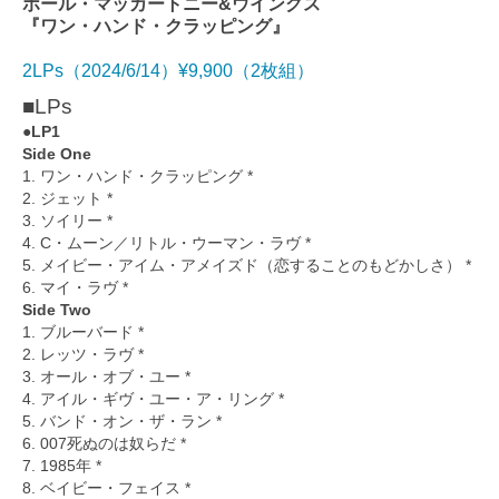
ポール・マッカートニー&ウイングス
『ワン・ハンド・クラッピング』
2LPs（2024/6/14）¥9,900（2枚組）
■LPs
●LP1
Side One
1. ワン・ハンド・クラッピング *
2. ジェット *
3. ソイリー *
4. C・ムーン／リトル・ウーマン・ラヴ *
5. メイビー・アイム・アメイズド（恋することのもどかしさ） *
6. マイ・ラヴ *
Side Two
1. ブルーバード *
2. レッツ・ラヴ *
3. オール・オブ・ユー *
4. アイル・ギヴ・ユー・ア・リング *
5. バンド・オン・ザ・ラン *
6. 007死ぬのは奴らだ *
7. 1985年 *
8. ベイビー・フェイス *