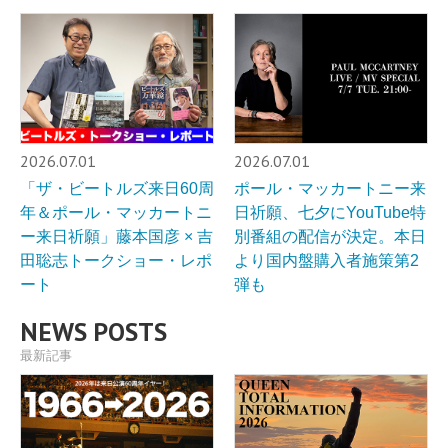
2026.07.01
2026.07.01
「ザ・ビートルズ来日60周
ポール・マッカートニー来
年＆ポール・マッカートニ
日祈願、七夕にYouTube特
ー来日祈願」藤本国彦 × 吉
別番組の配信が決定。本日
田聡志トークショー・レポ
より国内盤購入者施策第2
ート
弾も
NEWS POSTS
最新記事