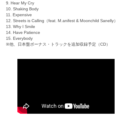
9. Hear My Cry
10. Shaking Body
11. Expensive
12. Streets is Calling（feat. M.anifest & Moonchild Sanelly）
13. Why I Smile
14. Have Patience
15. Everybody
※他、日本盤ボーナス・トラックを追加収録予定（CD）