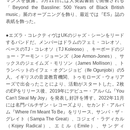
マンスを披露。5月11日には大英図書館で開催される
「Beyond the Bassline: 500 Years of Black British
music」展のオープニングを飾り、最近では『ES』誌の
表紙を飾った。
●エズラ・コレクティヴはUKのジャズ・シーンをリード
するバンドだ。メンバーはドラムのフェミ・コレオソ、
ベースのTJ・コレオソ（TJ Koleoso）、キーボードのジ
ョー・アーモン・ジョーンズ（Joe Armon-Jones）、サ
ックスのジェイムズ・モリソン（James Mollison）、ト
ランペットのイフェ・オグンジョビ（Ife Ogunjobi）の5
人。イギリスの音楽教育機関、トゥモローズ・ウォリア
ーズで出会ったことにより、活動がスタートした。2枚
のEPをリリース後、2019年にデビュー・アルバム『You
Can't Steal My Joy』を発表し好評を博す。2022年11月
には名門パルチザン・レコーズより、セカンド・アルバ
ム『Where I'm Meant To Be』をリリース。サンパ・ザ・
グレイト（Sampa The Great）、コジェイ・ラディカル
（Kojey Radical）、エミル（Emile）、サンディ