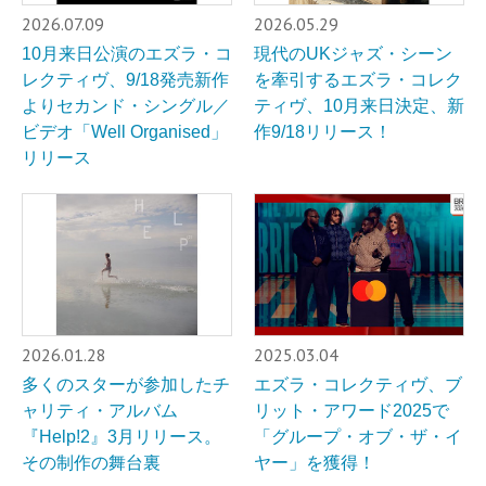
2026.07.09
2026.05.29
10月来日公演のエズラ・コ
現代のUKジャズ・シーン
レクティヴ、9/18発売新作
を牽引するエズラ・コレク
よりセカンド・シングル／
ティヴ、10月来日決定、新
ビデオ「Well Organised」
作9/18リリース！
リリース
2026.01.28
2025.03.04
多くのスターが参加したチ
エズラ・コレクティヴ、ブ
ャリティ・アルバム
リット・アワード2025で
『Help!2』3月リリース。
「グループ・オブ・ザ・イ
その制作の舞台裏
ヤー」を獲得！