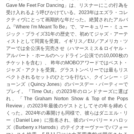
Gave Me Feet For Dancing」は、リスナーにこの行為を
受け入れるよう呼びかけている。2023年はエズラ・コレ
クティヴにとって画期的な年だった。絶賛されたアルバ
ム『Where I'm Meant To Be』で、マーキュリー・ミュー
ジック・プライズ31年の歴史で、初めてジャズ・アーテ
ィストとして同賞を受賞。イギリス／EU／アメリカ・ツ
アーでは全公演を完売させ（ハマースミス＆ロイヤル・
アルバート・ホールのヘッドライン公演での10,000枚の
チケットを含む）、 昨年のMOBOアワードではベスト・
ジャズ・アクトを受賞。グラストンベリーでは最もリス
ペクトされるセットのひとつを行ない、クインシー・ジ
ョーンズ（Quincy Jones）のバースデー・パーティーで
プレイ。『Time Out』の2023年のロンドナーズに選ば
れ、「The Graham Norton Show & Top of the Pops
Review」の2023年最後のゲストとしてその年を締めく
くった。2024年の幕開けも同様で、彼らはダニエル・リ
ー（Daniel Lee）に指名され、彼のバーバリー × ハロッ
ズ（Burberry x Harrods）のテイクオーヴァーでパフォー