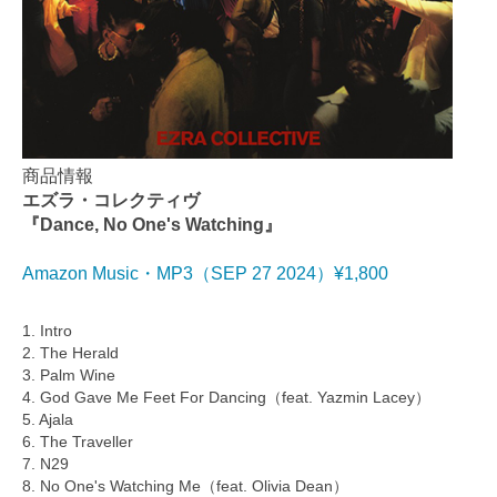
商品情報
エズラ・コレクティヴ
『Dance, No One's Watching』
Amazon Music・MP3（SEP 27 2024）¥1,800
1. Intro
2. The Herald
3. Palm Wine
4. God Gave Me Feet For Dancing（feat. Yazmin Lacey）
5. Ajala
6. The Traveller
7. N29
8. No One's Watching Me（feat. Olivia Dean）