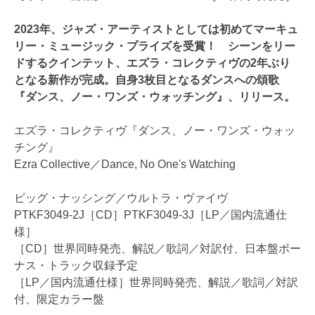
2023年、ジャズ・アーティストとしては初めてマーキュ
リー・ミュージック・プライズを受賞！ シーンをリー
ドするクインテット、エズラ・コレクティヴの2年ぶり
となる新作が完成。自身3枚目となるダンスへの頌歌
『ダンス、ノー・ワンズ・ウォッチング』、リリース。
エズラ・コレクティヴ『ダンス、ノー・ワンズ・ウォッ
チング』
Ezra Collective／Dance, No One's Watching
ビッグ・ナッシング／ウルトラ・ヴァイヴ
PTKF3049-2J［CD］PTKF3049-3J［LP／国内流通仕
様］
［CD］世界同時発売、解説／歌詞／対訳付、日本盤ボー
ナス・トラック収録予定
［LP／国内流通仕様］世界同時発売、解説／歌詞／対訳
付、限定カラー盤