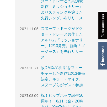
ター・ドレーとの共演最
新作『ミッショナリー』
よりスティングを迎えた
先行シングルをリリース
2024.11.06
スヌープ・ドッグがドク
ター・ドレーと共作した
アルバム『ミッショナリ
ー』12/13発売。新曲「ゴ
ージャス」を先行リリー
ス
2024.10.31
故DMXの“祈り”をフィー
チャーした新作12/13発売
決定。キラー・マイク、
スヌープらがゲスト参加
2023.08.09
祝！ヒップホップ誕生50
周年！ 8/11（金）20時
より、YouTubeにてヒッ