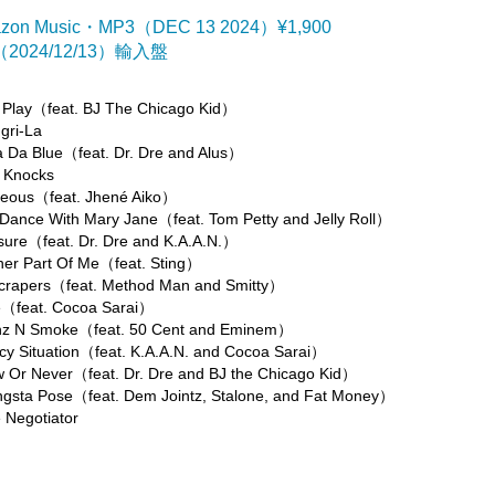
zon Music・MP3（DEC 13 2024）¥1,900
（2024/12/13）輸入盤
e Play（feat. BJ The Chicago Kid）
gri-La
a Da Blue（feat. Dr. Dre and Alus）
d Knocks
geous（feat. Jhené Aiko）
 Dance With Mary Jane（feat. Tom Petty and Jelly Roll）
sure（feat. Dr. Dre and K.A.A.N.）
her Part Of Me（feat. Sting）
scrapers（feat. Method Man and Smitty）
re（feat. Cocoa Sarai）
nz N Smoke（feat. 50 Cent and Eminem）
ccy Situation（feat. K.A.A.N. and Cocoa Sarai）
w Or Never（feat. Dr. Dre and BJ the Chicago Kid）
ngsta Pose（feat. Dem Jointz, Stalone, and Fat Money）
 Negotiator