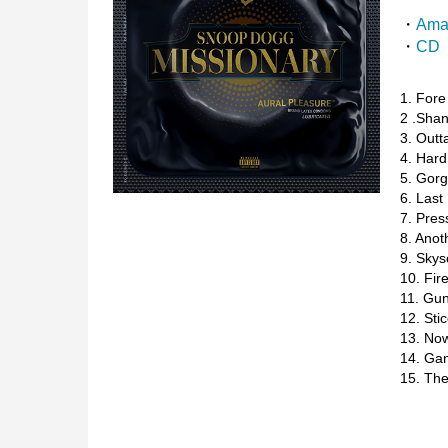
・
Ama
・
CD
1. For
2 .Shan
3. Outt
4. Har
5. Gor
6. Last
7. Pres
8. Anot
9. Sky
10. Fi
11. Gu
12. Sti
13. No
14. Ga
15. The