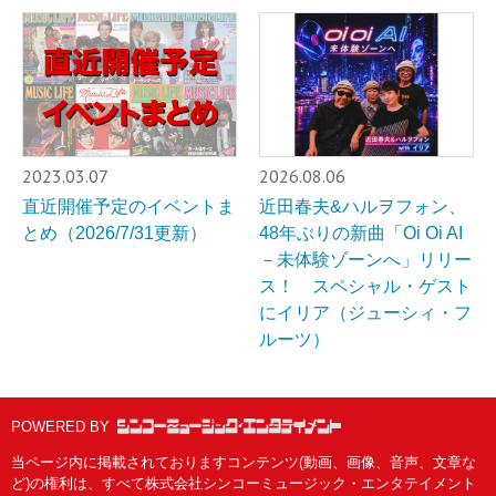
2023.03.07
2026.08.06
直近開催予定のイベントま
近田春夫&ハルヲフォン、
とめ（2026/7/31更新）
48年ぶりの新曲「Oi Oi AI
－未体験ゾーンへ」リリー
ス！ スペシャル・ゲスト
にイリア（ジューシィ・フ
ルーツ）
POWERED BY
当ページ内に掲載されておりますコンテンツ(動画、画像、音声、文章な
ど)の権利は、すべて株式会社シンコーミュージック・エンタテイメント