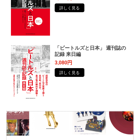
詳しく見る
「ビートルズと日本」 週刊誌の
記録 来日編
3,080円
詳しく見る