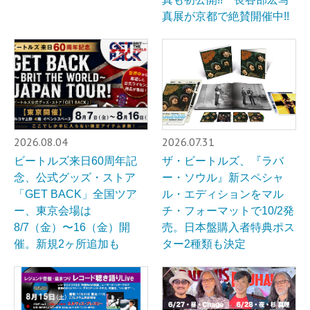
真展が京都で絶賛開催中!!
2026.08.04
2026.07.31
ビートルズ来日60周年記
ザ・ビートルズ、『ラバ
念、公式グッズ・ストア
ー・ソウル』新スペシャ
「GET BACK」全国ツア
ル・エディションをマル
ー、東京会場は
チ・フォーマットで10/2発
8/7（金）〜16（金）開
売。日本盤購入者特典ポス
催。新規2ヶ所追加も
ター2種類も決定