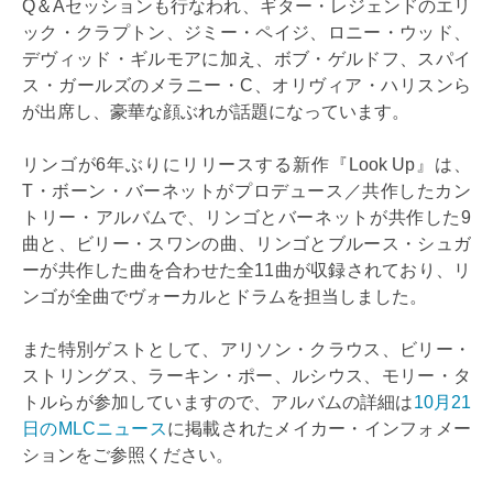
Q＆Aセッションも行なわれ、ギター・レジェンドのエリ
ック・クラプトン、ジミー・ペイジ、ロニー・ウッド、
デヴィッド・ギルモアに加え、ボブ・ゲルドフ、スパイ
ス・ガールズのメラニー・C、オリヴィア・ハリスンら
が出席し、豪華な顔ぶれが話題になっています。
リンゴが6年ぶりにリリースする新作『Look Up』は、
T・ボーン・バーネットがプロデュース／共作したカン
トリー・アルバムで、リンゴとバーネットが共作した9
曲と、ビリー・スワンの曲、リンゴとブルース・シュガ
ーが共作した曲を合わせた全11曲が収録されており、リ
ンゴが全曲でヴォーカルとドラムを担当しました。
また特別ゲストとして、アリソン・クラウス、ビリー・
ストリングス、ラーキン・ポー、ルシウス、モリー・タ
トルらが参加していますので、アルバムの詳細は
10月21
日のMLCニュース
に掲載されたメイカー・インフォメー
ションをご参照ください。