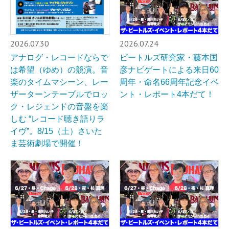
2026.07.30
2026.07.24
アナログ・レコードならで
ビートルズ研究家・藤本国
は希望（ゆめ）の競演。音
彦ナビゲートによる来日60
楽のタイムマシーン、レー
周年・命名66周年記念イベ
ザーターンテーブルでロッ
ント・レポート4本だて！
ク・レジェンドの音盤を楽
しむ “レコード聴き語りラ
イヴ”。8/15（土）さいた
ま芸術劇場で開催！