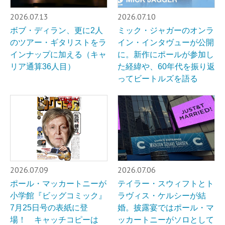
2026.07.13
2026.07.10
ボブ・ディラン、更に2人
ミック・ジャガーのオンラ
のツアー・ギタリストをラ
イン・インタヴューが公開
インナップに加える（キャ
に。新作にポールが参加し
リア通算36人目）
た経緯や、60年代を振り返
ってビートルズを語る
2026.07.09
2026.07.06
ポール・マッカートニーが
テイラー・スウィフトとト
小学館『ビッグコミック』
ラヴィス・ケルシーが結
7月25日号の表紙に登
婚。披露宴ではポール・マ
場！ キャッチコピーは
ッカートニーがソロとして