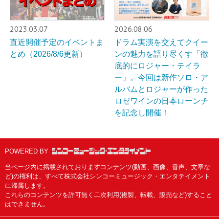
2023.03.07
2026.08.06
直近開催予定のイベントま
ドラム実演を交えてクイー
とめ（2026/8/6更新）
ンの魅力を語り尽くす「徹
底的にロジャー・テイラ
ー」。今回は新作ソロ・ア
ルバムとロジャーが作った
ロゼワインの日本ローンチ
を記念し開催！
POWERED BY
当ページ内に掲載されておりますコンテンツ(動画、画像、音声、文章な
ど)の権利は、すべて株式会社シンコーミュージック・エンタテイメント
に帰属します。
これらのコンテンツを許可無く二次利用(複製、転載、販売など)すること
はできません。