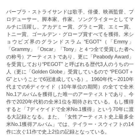
バーブラ・ストライサンドは歌手、俳優、映画監督、プ
ロデューサー、脚本家、作家、ソングライターとしてマ
ルチに活躍し、アカデミー賞、グラミー賞、エミー賞、
トニー賞、ゴールデン・グローブ賞すべてを獲得。米シ
ョウビズ界のグランドスラム “EGOT“（「Emmy」
「Grammy」「Oscar」「Tony」と４つ全て受賞した者へ
の称号）アーティストであり、更に「Peabody Award」
を受賞しており“PEGOT” と呼ばれる歴代3人のうちの一
人（更に「Golden Globe」受賞しているので “PEGOT＋
G” ということで6冠達成している）。1960年代～2010年
代までの6ディケイド（10年単位の期間）の全てで全米
No.1アルバムを獲得した唯一のアーティストであり、今
作で2020年代初の全米1位を期待されている。もし獲得
すると「7ディケイドで全米No.1獲得」という70年に渡
る大記録となる。また、「女性アーティスト史上最多全
米No.1獲得アルバム」では、テイラー・スウィフトの14
作に次ぐ11作で史上2位の記録となっている。