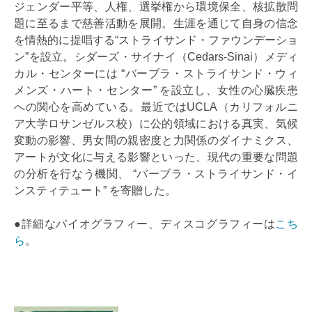
ジェンダー平等、人権、選挙権から環境保全、核拡散問
題に至るまで慈善活動を展開。生涯を通じて自身の信念
を情熱的に提唱する“ストライサンド・ファウンデーショ
ン”を設立。シダーズ・サイナイ（Cedars-Sinai）メディ
カル・センターには “バーブラ・ストライサンド・ウィ
メンズ・ハート・センター” を設立し、女性の心臓疾患
への関心を高めている。最近ではUCLA（カリフォルニ
ア大学ロサンゼルス校）に公的領域における真実、気候
変動の影響、男女間の親密度と力関係のダイナミクス、
アートが文化に与える影響といった、現代の重要な問題
の分析を行なう機関、 “バーブラ・ストライサンド・イ
ンスティテュート” を寄贈した。
●詳細なバイオグラフィー、ディスコグラフィーは
こち
ら
。