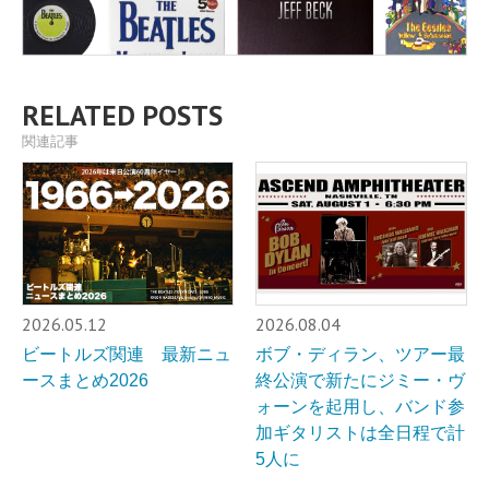
RELATED POSTS
関連記事
2026.05.12
2026.08.04
ビートルズ関連 最新ニュ
ボブ・ディラン、ツアー最
ースまとめ2026
終公演で新たにジミー・ヴ
ォーンを起用し、バンド参
加ギタリストは全日程で計
5人に