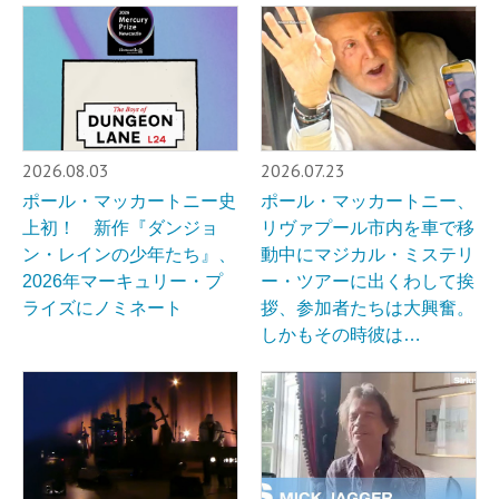
2026.08.03
2026.07.23
ポール・マッカートニー史
ポール・マッカートニー、
上初！ 新作『ダンジョ
リヴァプール市内を車で移
ン・レインの少年たち』、
動中にマジカル・ミステリ
2026年マーキュリー・プ
ー・ツアーに出くわして挨
ライズにノミネート
拶、参加者たちは大興奮。
しかもその時彼は…