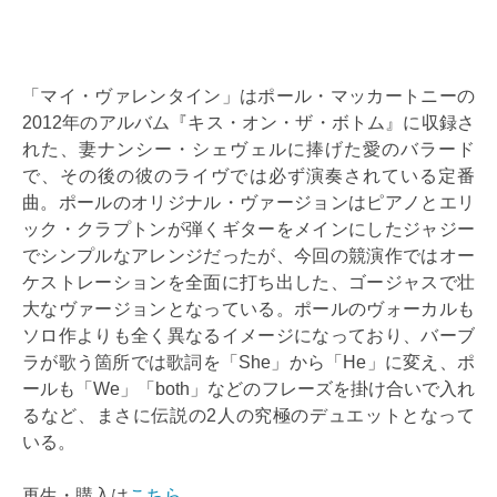
「マイ・ヴァレンタイン」はポール・マッカートニーの
2012年のアルバム『キス・オン・ザ・ボトム』に収録さ
れた、妻ナンシー・シェヴェルに捧げた愛のバラード
で、その後の彼のライヴでは必ず演奏されている定番
曲。ポールのオリジナル・ヴァージョンはピアノとエリ
ック・クラプトンが弾くギターをメインにしたジャジー
でシンプルなアレンジだったが、今回の競演作ではオー
ケストレーションを全面に打ち出した、ゴージャスで壮
大なヴァージョンとなっている。ポールのヴォーカルも
ソロ作よりも全く異なるイメージになっており、バーブ
ラが歌う箇所では歌詞を「She」から「He」に変え、ポ
ールも「We」「both」などのフレーズを掛け合いで入れ
るなど、まさに伝説の2人の究極のデュエットとなって
いる。
再生・購入は
こちら
。