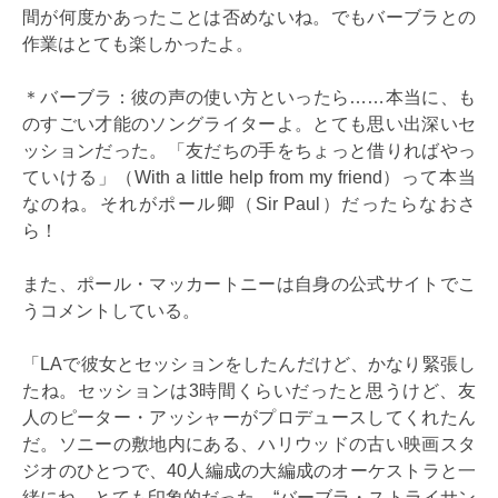
間が何度かあったことは否めないね。でもバーブラとの
作業はとても楽しかったよ。
＊バーブラ：彼の声の使い方といったら……本当に、も
のすごい才能のソングライターよ。とても思い出深いセ
ッションだった。「友だちの手をちょっと借りればやっ
ていける」（With a little help from my friend）って本当
なのね。それがポール卿（Sir Paul）だったらなおさ
ら！
また、ポール・マッカートニーは自身の公式サイトでこ
うコメントしている。
「LAで彼女とセッションをしたんだけど、かなり緊張し
たね。セッションは3時間くらいだったと思うけど、友
人のピーター・アッシャーがプロデュースしてくれたん
だ。ソニーの敷地内にある、ハリウッドの古い映画スタ
ジオのひとつで、40人編成の大編成のオーケストラと一
緒にね。とても印象的だった。“バーブラ・ストライサン