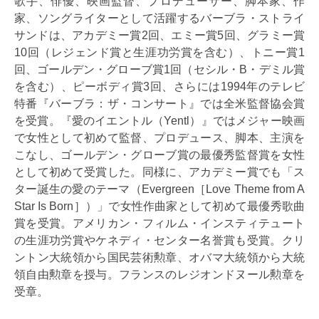
歌手、俳優、映画監督、プロデューサー、脚本家、作
家、ソングライターとして活躍するバーブラ・ストライ
サンドは、アカデミー賞2回、エミー賞5回、グラミー賞
10回（レジェンド賞と生涯功労賞を含む）、トニー賞1
回、ゴールデン・グローブ賞1回（セシル・B・デミル賞
を含む）、ピーボディ賞3回、さらには1994年のテレビ
特番『バーブラ：ザ・コンサート』では全米監督協会賞
を受賞。『愛のイエントル（Yentl）』ではメジャー映画
で女性として初めて監督、プロデュース、脚本、主演を
こなし、ゴールデン・グローブ賞の最優秀監督賞を女性
として初めて受賞した。同様に、アカデミー賞でも「ス
ター誕生の愛のテーマ（Evergreen［Love Theme from A
Star Is Born］）」で女性作曲家として初めて最優秀歌曲
賞を受賞。アメリカン・フィルム・インスティテュート
の生涯功労賞やケネディ・センター名誉賞も受賞。クリ
ントン大統領から国民芸術勲章、オバマ大統領から大統
領自由勲章を授与。フランスのレジオンドヌール勲章を
受章。