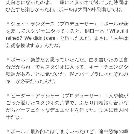
え向きになったのよ。一緒にスタジオで過ごした時間は
ひたすら楽しかったわ。ポールは大雨の中到着してね。
＊ジェイ・ランダース（プロデューサー）：ポールが傘
を差してスタジオにやってくると、開口一番「What if it
rained? We didn’t care」と歌ったんだ。まさに「人生は
芸術を模倣する」んだね。
＊ポール：楽勝だと思っていたんだ。曲を書いたのは自
分だからね。でもスタジオに入って、キー・チェンジや
転調があることに気づいた。僕とバーブラにそれぞれの
キーが必要だったんだ。
＊ピーター・アッシャー（プロデューサー）：人や物が
ごった返したスタジオの片隅で、ふたりは相談し合いな
がらパーフェクトなデュエットを作った。まさに達人同
士だよ。
＊ポール：最終的にはうまくいったけど、途中恐怖の瞬