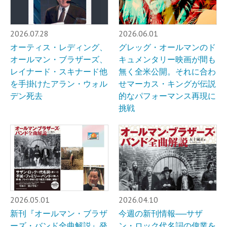
2026.07.28
2026.06.01
オーティス・レディング、
グレッグ・オールマンのド
オールマン・ブラザーズ、
キュメンタリー映画が間も
レイナード・スキナード他
無く全米公開。それに合わ
を手掛けたアラン・ウォル
せマーカス・キングが伝説
デン死去
的なパフォーマンス再現に
挑戦
2026.05.01
2026.04.10
新刊『オールマン・ブラザ
今週の新刊情報──サザ
ーズ・バンド全曲解説』発
ン・ロック代名詞の偉業を