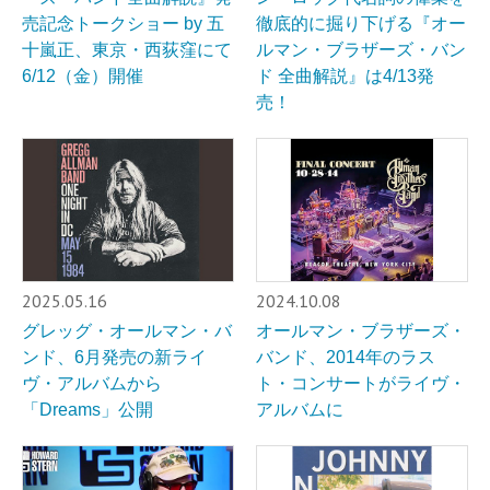
売記念トークショー by 五
徹底的に掘り下げる『オー
十嵐正、東京・西荻窪にて
ルマン・ブラザーズ・バン
6/12（金）開催
ド 全曲解説』は4/13発
売！
2025.05.16
2024.10.08
グレッグ・オールマン・バ
オールマン・ブラザーズ・
ンド、6月発売の新ライ
バンド、2014年のラス
ヴ・アルバムから
ト・コンサートがライヴ・
「Dreams」公開
アルバムに