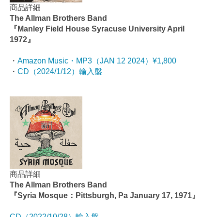
商品詳細
The Allman Brothers Band
『Manley Field House Syracuse University April
1972』
・
Amazon Music・MP3（JAN 12 2024）¥1,800
・
CD（2024/1/12）輸入盤
商品詳細
The Allman Brothers Band
『Syria Mosque：Pittsburgh, Pa January 17, 1971』
CD（2022/10/28）輸入盤