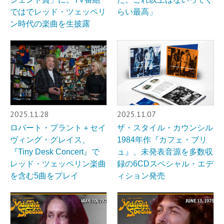
ではでレッド・ツェッペリ
らい最高」
ン時代の楽曲を生披露
2025.11.28
2025.11.07
ロバート・プラント＋セイ
ザ・スタイル・カウンシル
ヴィング・グレイス、
1984年作『カフェ・ブリ
『Tiny Desk Concert』で
ュ』、未発表音源を多数収
レッド・ツェッペリン楽曲
録の6CDスペシャル・エデ
を含む5曲をプレイ
ィション発売