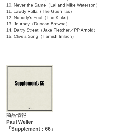
10. Never the Same（Lal and Mike Waterson）
11. Lawdy Rolla（The Guerrillas）
12. Nobody’s Fool（The Kinks）
13. Journey（Duncan Browne）
14. Daltry Street（Jake Fletcher／PP Arnold）
15. Clive’s Song（Hamish Imlach）
商品情報
Paul Weller
「Supplement：66」