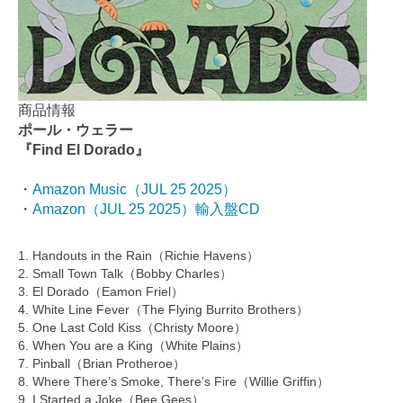
商品情報
ポール・ウェラー
『Find El Dorado』
・
Amazon Music（JUL 25 2025）
・
Amazon（JUL 25 2025）輸入盤CD
1. Handouts in the Rain（Richie Havens）
2. Small Town Talk（Bobby Charles）
3. El Dorado（Eamon Friel）
4. White Line Fever（The Flying Burrito Brothers）
5. One Last Cold Kiss（Christy Moore）
6. When You are a King（White Plains）
7. Pinball（Brian Protheroe）
8. Where There’s Smoke, There’s Fire（Willie Griffin）
9. I Started a Joke（Bee Gees）