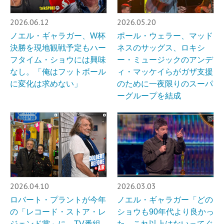
2026.06.12
2026.05.20
ノエル・ギャラガー、W杯
ポール・ウェラー、マッド
決勝を現地観戦予定もハー
ネスのサッグス、ロキシ
フタイム・ショウには興味
ー・ミュージックのアンデ
なし。「俺はフットボール
ィ・マッケイらがガザ支援
に変化は求めない」
のために一夜限りのスーパ
ーグループを結成
2026.04.10
2026.03.03
ロバート・プラントが今年
ノエル・ギャラガー「どの
の「レコード・ストア・レ
ショウも90年代より良かっ
ジェンド賞」に。TV番組
た。これ以上はないってぐ