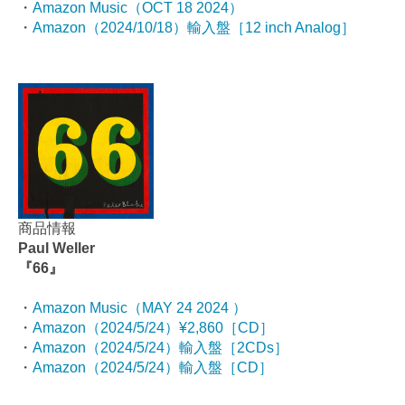
・
Amazon Music（OCT 18 2024）
・
Amazon（2024/10/18）輸入盤［12 inch Analog］
商品情報
Paul Weller
『66』
・
Amazon Music（MAY 24 2024 ）
・
Amazon（2024/5/24）¥2,860［CD］
・
Amazon（2024/5/24）輸入盤［2CDs］
・
Amazon（2024/5/24）輸入盤［CD］