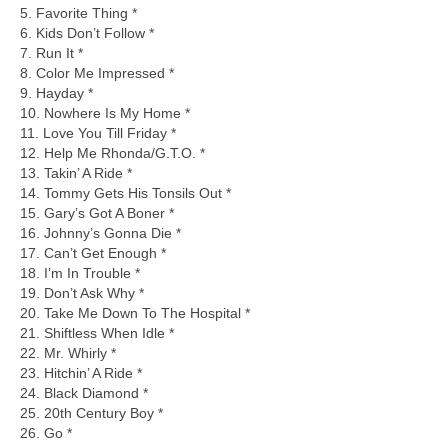
5. Favorite Thing *
6. Kids Don’t Follow *
7. Run It *
8. Color Me Impressed *
9. Hayday *
10. Nowhere Is My Home *
11. Love You Till Friday *
12. Help Me Rhonda/G.T.O. *
13. Takin’ A Ride *
14. Tommy Gets His Tonsils Out *
15. Gary’s Got A Boner *
16. Johnny’s Gonna Die *
17. Can’t Get Enough *
18. I’m In Trouble *
19. Don’t Ask Why *
20. Take Me Down To The Hospital *
21. Shiftless When Idle *
22. Mr. Whirly *
23. Hitchin’ A Ride *
24. Black Diamond *
25. 20th Century Boy *
26. Go *