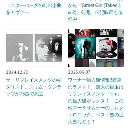
ェスターバーグの幻の楽曲
から「Street Girl (Takes 1
をカヴァー
& 2)」公開。伝記映画も進
行中
2024.12.20
2023.09.07
ザ・リプレイスメンツのギ
ワーナー輸入盤情報3連発
タリスト、スリム・ダンラ
のラスト！ 最大の目玉は
ップが73歳で死去
リプレイスメンツ『Tim』
の拡大盤ボックス！ この
他マー＆サムナーのエレク
トロニック、ベスト盤の拡
大盤なども！