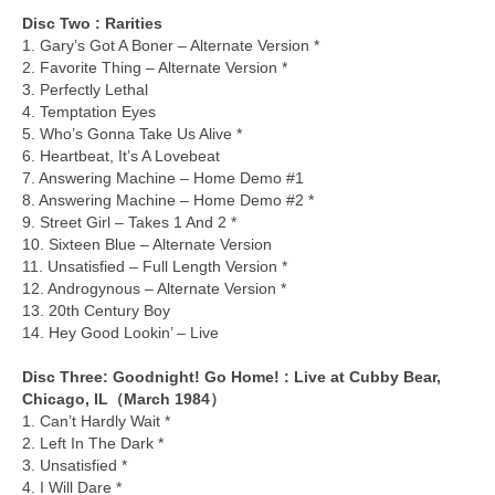
Disc Two : Rarities
1. Gary’s Got A Boner – Alternate Version *
2. Favorite Thing – Alternate Version *
3. Perfectly Lethal
4. Temptation Eyes
5. Who’s Gonna Take Us Alive *
6. Heartbeat, It’s A Lovebeat
7. Answering Machine – Home Demo #1
8. Answering Machine – Home Demo #2 *
9. Street Girl – Takes 1 And 2 *
10. Sixteen Blue – Alternate Version
11. Unsatisfied – Full Length Version *
12. Androgynous – Alternate Version *
13. 20th Century Boy
14. Hey Good Lookin’ – Live
Disc Three: Goodnight! Go Home! : Live at Cubby Bear,
Chicago, IL（March 1984）
1. Can’t Hardly Wait *
2. Left In The Dark *
3. Unsatisfied *
4. I Will Dare *