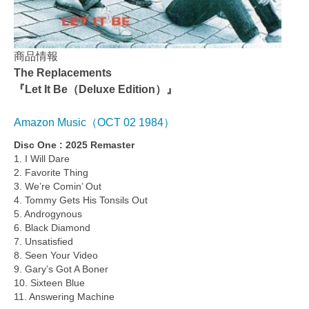
商品情報
The Replacements
『Let It Be（Deluxe Edition）』
Amazon Music（OCT 02 1984）
Disc One : 2025 Remaster
1. I Will Dare
2. Favorite Thing
3. We’re Comin’ Out
4. Tommy Gets His Tonsils Out
5. Androgynous
6. Black Diamond
7. Unsatisfied
8. Seen Your Video
9. Gary’s Got A Boner
10. Sixteen Blue
11. Answering Machine