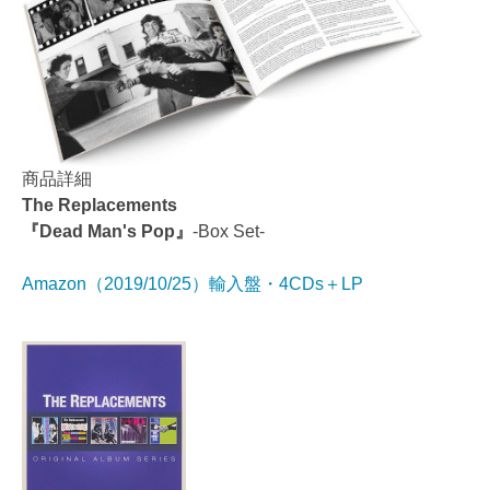
商品詳細
The Replacements
『Dead Man's Pop』
-Box Set-
Amazon（2019/10/25）輸入盤・4CDs＋LP