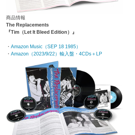
商品情報
The Replacements
『Tim（Let It Bleed Edition）』
・
Amazon Music（SEP 18 1985）
・
Amazon（2023/9/22）輸入盤・4CDs＋LP