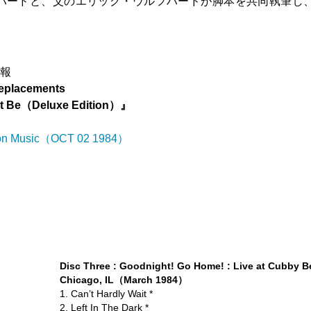
ハードと、父のエリック・ウルフハードが脚本を共同執筆し
。
情報
eplacements
It Be（Deluxe Edition）』
n Music（OCT 02 1984）
Disc Three : Goodnight! Go Home! : Live at Cubby Be
Chicago, IL（March 1984）
1. Can’t Hardly Wait *
2. Left In The Dark *