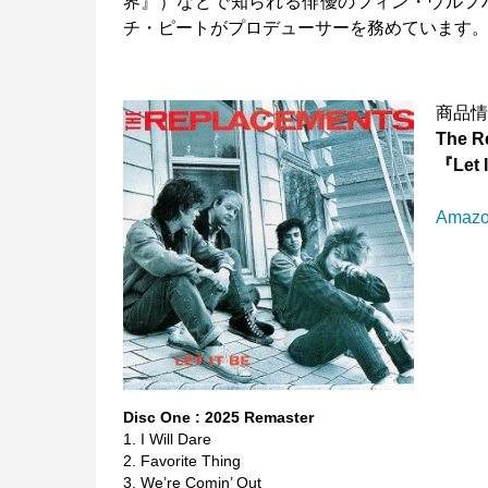
界』）などで知られる俳優のフィン・ウルフ
チ・ピートがプロデューサーを務めています
商品
The R
『Let 
Amazo
Disc One : 2025 Remaster
1. I Will Dare
2. Favorite Thing
3. We’re Comin’ Out