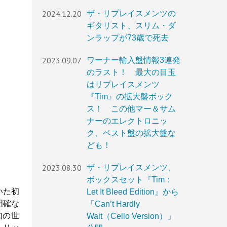
2024.12.20
ザ・リプレイスメンツの
ギタリスト、スリム・ダ
ンラップが73歳で死去
2023.09.07
ワーナー輸入盤情報3連発
のラスト！ 最大の目玉
はリプレイスメンツ
『Tim』の拡大盤ボック
ス！ この他マー＆サム
ナーのエレクトロニッ
ク、ベスト盤の拡大盤な
ども！
2023.08.30
ザ・リプレイスメンツ、
ボックスセット『Tim：
いた初
Let It Bleed Edition』から
明確な
「Can’t Hardly
知の世
Wait（Cello Version）」