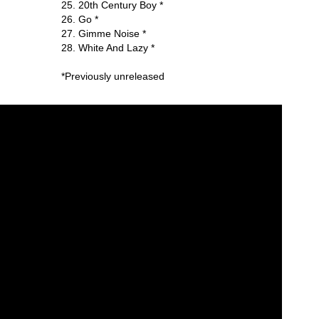
25. 20th Century Boy *
26. Go *
27. Gimme Noise *
28. White And Lazy *
*Previously unreleased