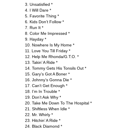
3. Unsatisfied *
4. I Will Dare *
5. Favorite Thing *
6. Kids Don’t Follow *
7. Run It *
8. Color Me Impressed *
9. Hayday *
10. Nowhere Is My Home *
11. Love You Till Friday *
12. Help Me Rhonda/G.T.O. *
13. Takin’ A Ride *
14. Tommy Gets His Tonsils Out *
15. Gary’s Got A Boner *
16. Johnny’s Gonna Die *
17. Can’t Get Enough *
18. I’m In Trouble *
19. Don’t Ask Why *
20. Take Me Down To The Hospital *
21. Shiftless When Idle *
22. Mr. Whirly *
23. Hitchin’ A Ride *
24. Black Diamond *