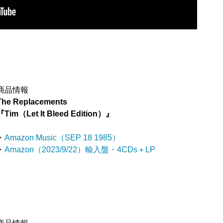
商品情報
The Replacements
『Tim（Let It Bleed Edition）』
・
Amazon Music（SEP 18 1985）
・
Amazon（2023/9/22）輸入盤・4CDs＋LP