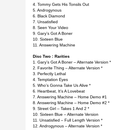
4. Tommy Gets His Tonsils Out
5. Androgynous
6. Black Diamond
7. Unsatisfied
8. Seen Your Video
9. Gary’s Got A Boner
10. Sixteen Blue
11. Answering Machine
Disc Two : Rarities
1. Gary’s Got A Boner – Alternate Version *
2. Favorite Thing – Alternate Version *
3. Perfectly Lethal
4. Temptation Eyes
5. Who’s Gonna Take Us Alive *
6. Heartbeat, It’s A Lovebeat
7. Answering Machine – Home Demo #1
8. Answering Machine – Home Demo #2 *
9. Street Girl – Takes 1 And 2 *
10. Sixteen Blue – Alternate Version
11. Unsatisfied – Full Length Version *
12. Androgynous – Alternate Version *