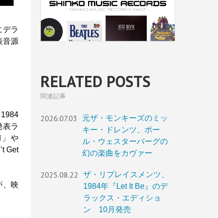
にデラ
表音源
RELATED POSTS
関連記事
984
2026.07.03
元ザ・モンキーズのミッ
未発表ラ
キー・ドレンツ、ポー
d」や
ル・ウェスターバーグの
 Get
幻の楽曲をカヴァー
2025.08.22
ザ・リプレイスメンツ、
』が、映
1984年『Let It Be』のデ
ラックス・エディショ
ン 10月発売