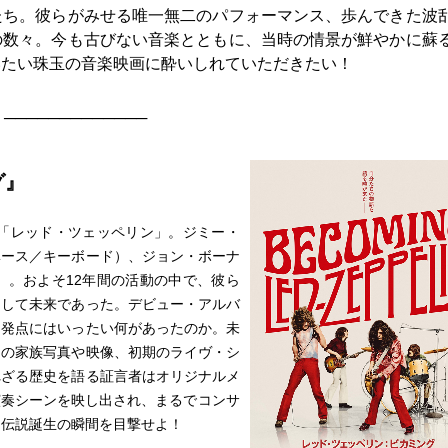
たち。彼らがみせる唯一無二のパフォーマンス、歩んできた波
の数々。今も古びない音楽とともに、当時の情景が鮮やかに蘇
いたい珠玉の音楽映画に酔いしれていただきたい！
─────────────
グ』
ド「レッド・ツェッペリン」。ジミー・
ベース／キーボード）、ジョン・ボーナ
）。およそ12年間の活動の中で、彼ら
そして未来であった。デビュー・アルバ
出発点にはいったい何があったのか。未
ーの家族写真や映像、初期のライヴ・シ
れざる歴史を語る証言者はオリジナルメ
演奏シーンを映し出され、まるでコンサ
。伝説誕生の瞬間を目撃せよ！