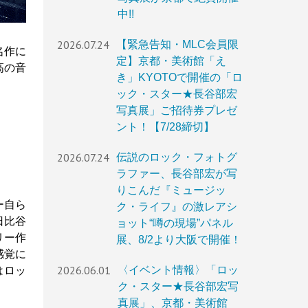
中!!
2026.07.24
【緊急告知・MLC会員限
名作に
定】京都・美術館「え
高の音
き」KYOTOで開催の「ロ
ック・スター★長谷部宏
写真展」ご招待券プレゼ
ント！【7/28締切】
2026.07.24
伝説のロック・フォトグ
ラファー、長谷部宏が写
りこんだ『ミュージッ
ー自ら
ク・ライフ』の激レアシ
日比谷
ョット“噂の現場”パネル
リー作
展、8/2より大阪で開催！
感覚に
2026.06.01
〈イベント情報〉「ロッ
はロッ
ク・スター★長谷部宏写
真展」、京都・美術館