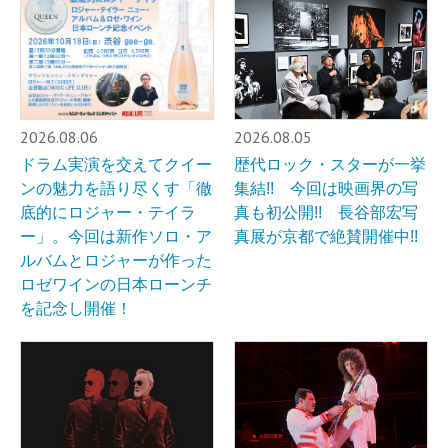
2026.08.06
2026.08.05
ドラム実演を交えてクイー
歴代ロック・スターが一挙
ンの魅力を語り尽くす「徹
集結!! 今回は映画界の写
底的にロジャー・テイラ
真も初公開!! 長谷部宏写
ー」。今回は新作ソロ・ア
真展が京都で絶賛開催中!!
ルバムとロジャーが作った
ロゼワインの日本ローンチ
を記念し開催！