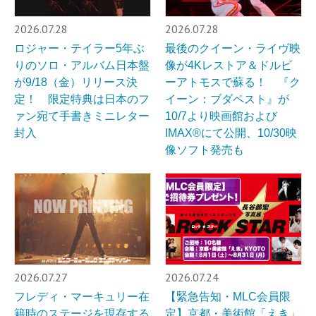
2026.07.28
2026.07.28
ロジャー・テイラー5年ぶ
最後のクイーン・ライヴ映
りのソロ・アルバム日本盤
像が4Kレストア＆ドルビ
が9/18（金）リリース決
ーアトモスで蘇る！ 『ク
定！ 限定特典は日本のフ
イーン：ブダペスト』が
ァン宛て手書きミニレター
10/7より映画館および
封入
IMAX®︎にて公開、10/30映
像ソフト発売も
2026.07.27
2026.07.24
フレディ・マーキュリー在
【緊急告知・MLC会員限
籍時のステージを現存する
定】京都・美術館「えき」