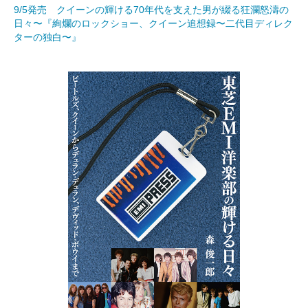
9/5発売 クイーンの輝ける70年代を支えた男が綴る狂瀾怒濤の
日々〜『絢爛のロックショー、クイーン追想録〜二代目ディレク
ターの独白〜』