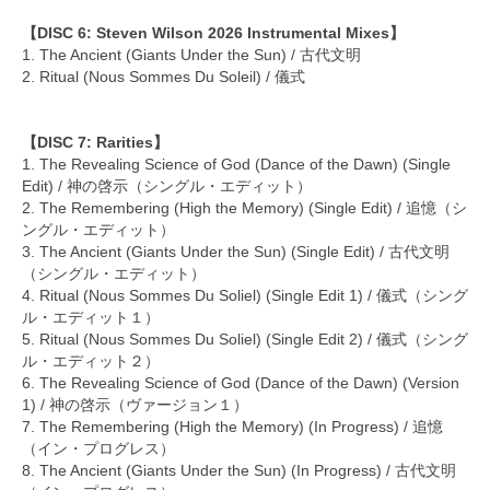
【DISC 6: Steven Wilson 2026 Instrumental Mixes】
1. The Ancient (Giants Under the Sun) / 古代文明
2. Ritual (Nous Sommes Du Soleil) / 儀式
【DISC 7: Rarities】
1. The Revealing Science of God (Dance of the Dawn) (Single
Edit) / 神の啓示（シングル・エディット）
2. The Remembering (High the Memory) (Single Edit) / 追憶（シ
ングル・エディット）
3. The Ancient (Giants Under the Sun) (Single Edit) / 古代文明
（シングル・エディット）
4. Ritual (Nous Sommes Du Soliel) (Single Edit 1) / 儀式（シング
ル・エディット１）
5. Ritual (Nous Sommes Du Soliel) (Single Edit 2) / 儀式（シング
ル・エディット２）
6. The Revealing Science of God (Dance of the Dawn) (Version
1) / 神の啓示（ヴァージョン１）
7. The Remembering (High the Memory) (In Progress) / 追憶
（イン・プログレス）
8. The Ancient (Giants Under the Sun) (In Progress) / 古代文明