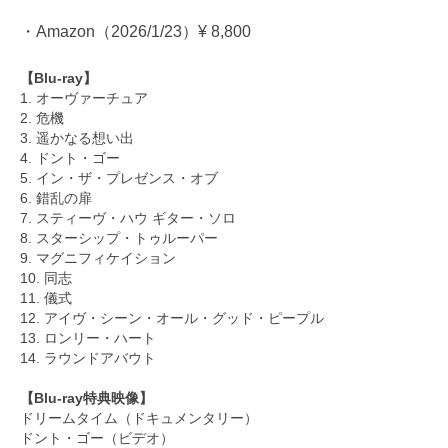
・Amazon（2026/1/23）¥ 8,800
【Blu-ray】
1. オーヴァーチュア
2. 危機
3. 遥かなる想い出
4. ドント・ゴー
5. イン・ザ・プレゼンス・オブ
6. 錯乱の扉
7. スティーヴ・ハウ ギター・ソロ
8. スターシップ・トゥルーパー
9. マグニフィケイション
10. 同志
11. 儀式
12. アイヴ・シーン・オール・グッド・ピープル
13. ロンリー・ハート
14. ラウンドアバウト
【Blu-ray特典映像】
ドリームタイム（ドキュメンタリー）
ドント・ゴー（ビデオ）