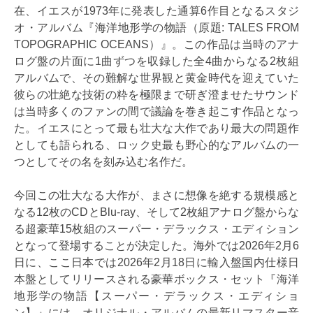
在、イエスが1973年に発表した通算6作目となるスタジ
オ・アルバム『海洋地形学の物語（原題: TALES FROM
TOPOGRAPHIC OCEANS）』。この作品は当時のアナ
ログ盤の片面に1曲ずつを収録した全4曲からなる2枚組
アルバムで、その難解な世界観と黄金時代を迎えていた
彼らの壮絶な技術の粋を極限まで研ぎ澄ませたサウンド
は当時多くのファンの間で議論を巻き起こす作品となっ
た。イエスにとって最も壮大な大作であり最大の問題作
としても語られる、ロック史最も野心的なアルバムの一
つとしてその名を刻み込む名作だ。
今回この壮大なる大作が、まさに想像を絶する規模感と
なる12枚のCDとBlu-ray、そして2枚組アナログ盤からな
る超豪華15枚組のスーパー・デラックス・エディション
となって登場することが決定した。海外では2026年2月6
日に、ここ日本では2026年2月18日に輸入盤国内仕様日
本盤としてリリースされる豪華ボックス・セット『海洋
地形学の物語【スーパー・デラックス・エディショ
ン】』には、オリジナル・アルバムの最新リマスター音