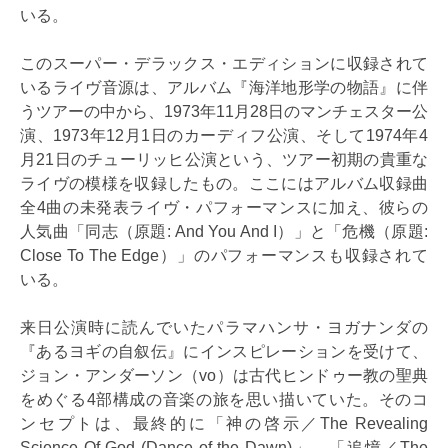
いる。
このスーパー・デラックス・エディションに収録されて
いるライヴ音源は、アルバム『海洋地形学の物語』に伴
うツアーの中から、1973年11月28日のマンチェスター公
演、1973年12月1日のカーディフ公演、そして1974年4
月21日のチューリッヒ公演という、ツアー初期の貴重な
ライヴの模様を収録したもの。ここにはアルバム収録曲
全4曲の未発表ライヴ・パフォーマンスに加え、彼らの
人気曲「同志（原題: And You And I）」と「危機（原題:
Close To The Edge）」のパフォーマンスも収録されて
いる。
来日公演時に読んでいたパラマハンサ・ヨガナンダの
『あるヨギの自叙伝』にインスピレーションを受けて、
ジョン・アンダーソン（vo）は古代ヒンドゥー教の聖典
をめぐる4部構成の音楽の旅を思い描いていた。そのコ
ンセプトは、最終的に「神の啓示／The Revealing
Science Of God (Dance of the Dawn)」、「追憶／The