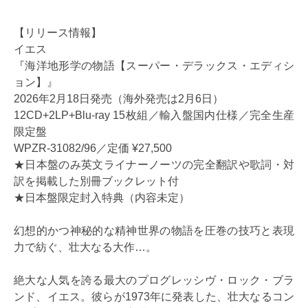
【リリース情報】
イエス
『海洋地形学の物語【スーパー・デラックス・エディシ
ョン】』
2026年2月18日発売（海外発売は2月6日）
12CD+2LP+Blu-ray 15枚組／輸入盤国内仕様／完全生産
限定盤
WPZR-31082/96／定価 ¥27,500
★日本盤のみ英文ライナーノーツの完全翻訳や歌詞・対
訳を掲載した別冊ブックレット付
★日本盤限定封入特典（内容未定）
幻想的かつ神秘的な精神世界の物語を圧巻の技巧と表現
力で紡ぐ、壮大なる大作…。
絶大な人気を誇る最大のプログレッシヴ・ロック・ブラ
ンド、イエス。彼らが1973年に発表した、壮大なるコン