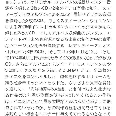
ョン】』は、オリジナル・アルバムの最新リマスター音
源を収録した2枚のCDと2枚のアナログ盤に加え、ステ
ィーヴン・ウィルソンによる2026年最新リミックス音源
を収録した2枚のCD、同じくスティーヴン・ウィルソン
による2026年インストゥルメンタル・ミックス音源を収
録した2枚のCD、そしてアルバム収録曲のシングル・エ
ディットや、未発表音源となる各楽曲の制作途中の貴重
なヴァージョンを多数収録する「レアリティーズ」と名
付けられた3枚のCD、そして1973年11月と12月、そし
て1974年4月に行なわれたライヴの模様を収録した3枚の
CD、さらにアルバムのドルビーアトモス・ミックスや
5.1chミックスなどを収録したBlu-rayという、全15枚の
ディスクをコンパイルした、想像を絶するボリュームを
誇る超豪華ボックス・セットだ。さまざまな貴重な音源
を通して、『海洋地形学の物語』と名付けらえた壮大な
る作品のより深い側面を明らかにしてくれるこの作品
は、イエスにとって最も大胆なアルバムがどのように形
成されていったのか、その制作過程を垣間見せてくれる
素晴らしい機会をリスナーに与えてくれるものとなって