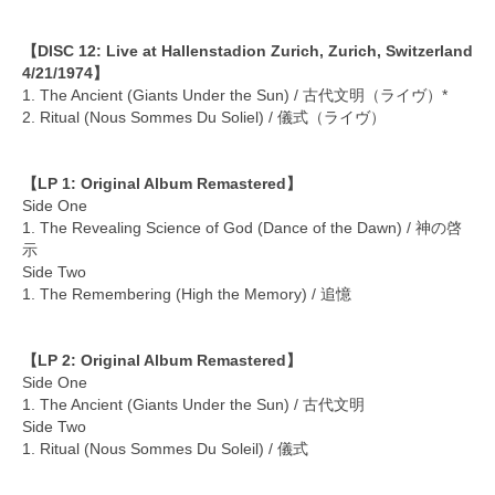
【DISC 12: Live at Hallenstadion Zurich, Zurich, Switzerland
4/21/1974】
1. The Ancient (Giants Under the Sun) / 古代文明（ライヴ）*
2. Ritual (Nous Sommes Du Soliel) / 儀式（ライヴ）
【LP 1: Original Album Remastered】
Side One
1. The Revealing Science of God (Dance of the Dawn) / 神の啓
示
Side Two
1. The Remembering (High the Memory) / 追憶
【LP 2: Original Album Remastered】
Side One
1. The Ancient (Giants Under the Sun) / 古代文明
Side Two
1. Ritual (Nous Sommes Du Soleil) / 儀式