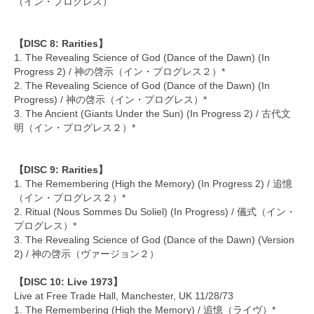
（イン・プログレス）
【DISC 8: Rarities】
1. The Revealing Science of God (Dance of the Dawn) (In
Progress 2) / 神の啓示（イン・プログレス２）*
2. The Revealing Science of God (Dance of the Dawn) (In
Progress) / 神の啓示（イン・プログレス）*
3. The Ancient (Giants Under the Sun) (In Progress 2) / 古代文
明（イン・プログレス２）*
【DISC 9: Rarities】
1. The Remembering (High the Memory) (In Progress 2) / 追憶
（イン・プログレス２）*
2. Ritual (Nous Sommes Du Soliel) (In Progress) / 儀式（イン・
プログレス）*
3. The Revealing Science of God (Dance of the Dawn) (Version
2) / 神の啓示（ヴァージョン２）
【DISC 10: Live 1973】
Live at Free Trade Hall, Manchester, UK 11/28/73
1. The Remembering (High the Memory) / 追憶（ライヴ）*