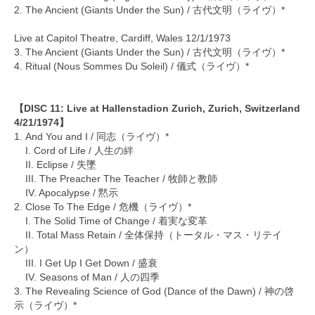
2. The Ancient (Giants Under the Sun) / 古代文明（ライヴ）*
Live at Capitol Theatre, Cardiff, Wales 12/1/1973
3. The Ancient (Giants Under the Sun) / 古代文明（ライヴ）*
4. Ritual (Nous Sommes Du Soleil) / 儀式（ライヴ）*
【DISC 11: Live at Hallenstadion Zurich, Zurich, Switzerland
4/21/1974】
1. And You and I / 同志（ライヴ）*
I. Cord of Life / 人生の絆
II. Eclipse / 失墜
III. The Preacher The Teacher / 牧師と教師
IV. Apocalypse / 黙示
2. Close To The Edge / 危機（ライヴ）*
I. The Solid Time of Change / 着実な変革
II. Total Mass Retain / 全体保持（トータル・マス・リテイ
ン）
III. I Get Up I Get Down / 盛衰
IV. Seasons of Man / 人の四季
3. The Revealing Science of God (Dance of the Dawn) / 神の啓
示（ライヴ）*