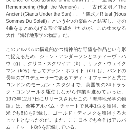
Remembering (High the Memory)」、「古代文明／The
Ancient (Giants Under the Sun)」、「儀式／Ritual (Nous
Sommes Du Soleil)」という4つの楽曲へと結実し、その
4曲をまとめあげる形で完成させたのが、この壮大なる
大作『海洋地形学の物語』だ。
このアルバムの構造的かつ精神的な野望を作品という形
で捉えるため、ジョン・アンダーソンとスティーヴ・ハ
ウ（g）、クリス・スクワイア（b）、リック・ウェイク
マン（key）そしてアラン・ホワイト（dr）は、バンドの
長年のプロデューサーであるエディ・オフォードと共に
ロンドンのモーガン・スタジオで、英国初の24トラッ
ク・コンソールを駆使しながら作業を進めていった。
1973年12月7日にリリースされたこの『海洋地形学の物
語』は、全英アルバム・チャートで見事1位を獲得、全
米でも6位を記録し、ゴールド・ディスクを獲得する大
ヒットとなったのだ。また、ここ日本でも今作はアルバ
ム・チャート8位を記録している。