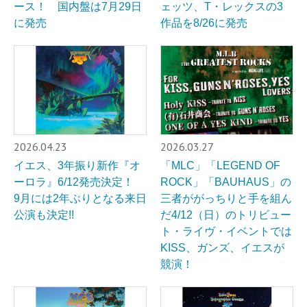
ース！ 国内盤は7月29日
ェッツ、T・レックスの3
に発売
作品を8/26に発売
2026.04.23
2026.03.27
イエス、3年振り新作『オ
「MLC」「LEGEND OF
ーロラ』6/12発売決定！
ROCK」「BAUHAUS」の
9月には2年ぶりとなる来日
三者ががっちりと手を組ん
公演も決定!!
だ4/12（日）のトリビュー
ト・ライヴ・イベントでは
KISS、ガンズ、イエスが
競演！