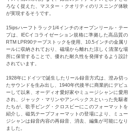
ろなく捉えた、マスター・クオリティのリスニング体験
が実現するそうです。
15ipsハーフトラック1/4インチのオープンリール・テー
プは、IECイコライゼーション規格に準拠した高品質の
RTM LPR90テープストックを使用、10.5インチの金属リ
ールに収納されており、磁場から離れた涼しく清潔な場
所に保管することで、優れた耐久性を発揮するよう設計
されています。
1928年にドイツで誕生したリール録音方式は、澄み切っ
たサウンドを生み出し、1940年代後半に商業的にデビュ
ーして以来、オーディオ愛好家やミュージシャンに愛用
され、ジャック・マリンやアンペックスといった先駆者
たちが、歌手ビング・クロスビーにこのフォーマットを
紹介し、磁気テープフォーマットの登場により、ミュー
ジシャンは録音内容の再録音、消去、編集が可能になり
ました。