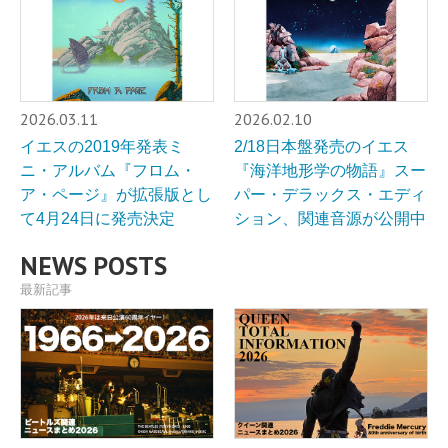
2026.03.11
2026.02.10
イエスの2019年発表ミ
2/18日本盤発売のイエス
ニ・アルバム『フロム・
『海洋地形学の物語』スー
ア・ページ』が拡張版とし
パー・デラックス・エディ
て4月24日に発売決定
ション、関連音源が公開中
NEWS POSTS
最新記事