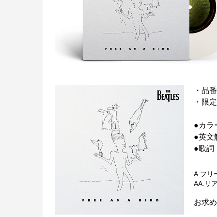
・品番
・限定
●カラ
●英文
●歌詞
A.フ
AA.リ
お求