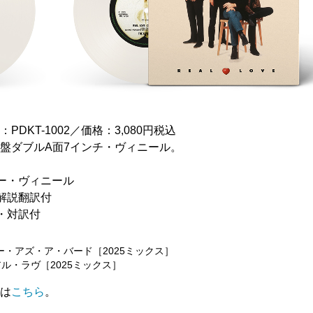
：PDKT-1002／価格：3,080円税込
盤ダブルA面7インチ・ヴィニール。
ー・ヴィニール
解説翻訳付
・対訳付
リー・アズ・ア・バード［2025ミックス］
アル・ラヴ［2025ミックス］
めは
こちら
。