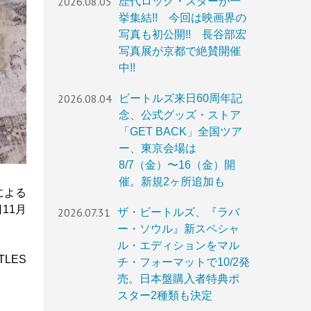
2026.08.05
歴代ロック・スターが一
挙集結!! 今回は映画界の
写真も初公開!! 長谷部宏
写真展が京都で絶賛開催
中!!
2026.08.04
ビートルズ来日60周年記
念、公式グッズ・ストア
「GET BACK」全国ツア
ー、東京会場は
8/7（金）〜16（金）開
催。新規2ヶ所追加も
による
11月
2026.07.31
ザ・ビートルズ、『ラバ
ー・ソウル』新スペシャ
ル・エディションをマル
LES
チ・フォーマットで10/2発
売。日本盤購入者特典ポ
スター2種類も決定