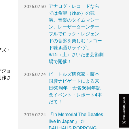
2026.07.30
アナログ・レコードなら
では希望（ゆめ）の競
演。音楽のタイムマシー
ン、レーザーターンテー
ブルでロック・レジェン
ドの音盤を楽しむ “レコー
ド聴き語りライヴ”。
アズ・
8/15（土）さいたま芸術劇
場で開催！
がジョ
2026.07.24
ビートルズ研究家・藤本
制作さ
国彦ナビゲートによる来
日60周年・命名66周年記
念イベント・レポート4本
だて！
2026.07.24
「In Memorial The Beatles
live in Japan」 ＠
BAUHAUS ROPPONGI