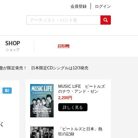
会員登録
ログイン
SHOP
ショップ
が限定発売！ 日本限定CDシングルは12/3発売
MUSIC LIFE ビートルズ
のナウ・アンド・ゼン
2,200円
詳しく見る
が
「ビートルズと日本」熱
狂の記録