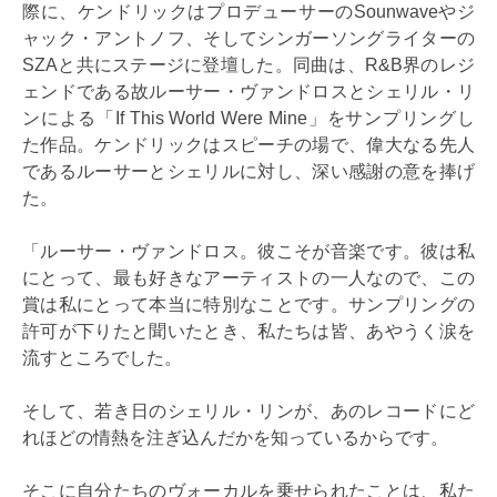
際に、ケンドリックはプロデューサーのSounwaveやジ
ャック・アントノフ、そしてシンガーソングライターの
SZAと共にステージに登壇した。同曲は、R&B界のレジ
ェンドである故ルーサー・ヴァンドロスとシェリル・リ
ンによる「If This World Were Mine」をサンプリングし
た作品。ケンドリックはスピーチの場で、偉大なる先人
であるルーサーとシェリルに対し、深い感謝の意を捧げ
た。
「ルーサー・ヴァンドロス。彼こそが音楽です。彼は私
にとって、最も好きなアーティストの一人なので、この
賞は私にとって本当に特別なことです。サンプリングの
許可が下りたと聞いたとき、私たちは皆、あやうく涙を
流すところでした。
そして、若き日のシェリル・リンが、あのレコードにど
れほどの情熱を注ぎ込んだかを知っているからです。
そこに自分たちのヴォーカルを乗せられたことは、私た