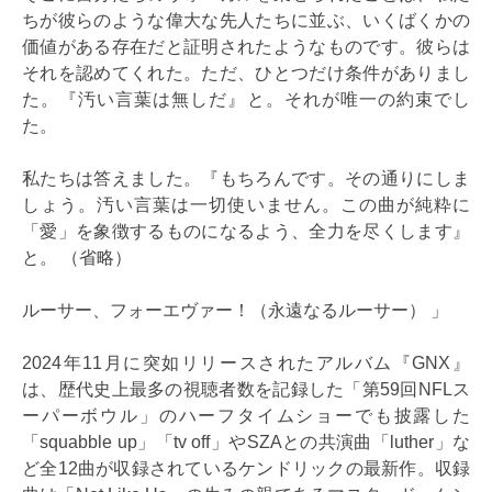
ちが彼らのような偉大な先人たちに並ぶ、いくばくかの
価値がある存在だと証明されたようなものです。彼らは
それを認めてくれた。ただ、ひとつだけ条件がありまし
た。『汚い言葉は無しだ』と。それが唯一の約束でし
た。
私たちは答えました。『もちろんです。その通りにしま
しょう。汚い言葉は一切使いません。この曲が純粋に
「愛」を象徴するものになるよう、全力を尽くします』
と。 （省略）
ルーサー、フォーエヴァー！（永遠なるルーサー） 」
2024年11月に突如リリースされたアルバム『GNX』
は、歴代史上最多の視聴者数を記録した「第59回NFLス
ーパーボウル」のハーフタイムショーでも披露した
「squabble up」「tv off」やSZAとの共演曲「luther」な
ど全12曲が収録されているケンドリックの最新作。収録