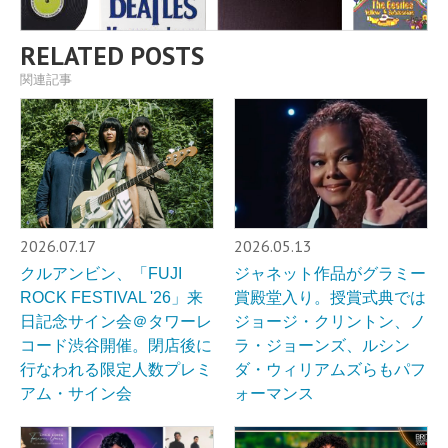
RELATED POSTS
関連記事
2026.07.17
2026.05.13
クルアンビン、「FUJI
ジャネット作品がグラミー
ROCK FESTIVAL '26」来
賞殿堂入り。授賞式典では
日記念サイン会＠タワーレ
ジョージ・クリントン、ノ
コード渋谷開催。閉店後に
ラ・ジョーンズ、ルシン
行なわれる限定人数プレミ
ダ・ウィリアムズらもパフ
アム・サイン会
ォーマンス