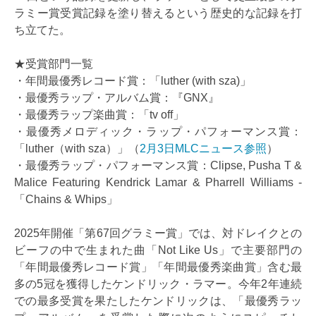
ラミー賞受賞記録を塗り替えるという歴史的な記録を打
ち立てた。
★受賞部門一覧
・年間最優秀レコード賞：「luther (with sza)」
・最優秀ラップ・アルバム賞：『GNX』
・最優秀ラップ楽曲賞：「tv off」
・最優秀メロディック・ラップ・パフォーマンス賞：
「luther（with sza）」（
2月3日MLCニュース参照
）
・最優秀ラップ・パフォーマンス賞：Clipse, Pusha T &
Malice Featuring Kendrick Lamar & Pharrell Williams -
「Chains & Whips」
2025年開催「第67回グラミー賞」では、対ドレイクとの
ビーフの中で生まれた曲「Not Like Us」で主要部門の
「年間最優秀レコード賞」「年間最優秀楽曲賞」含む最
多の5冠を獲得したケンドリック・ラマー。今年2年連続
での最多受賞を果たしたケンドリックは、「最優秀ラッ