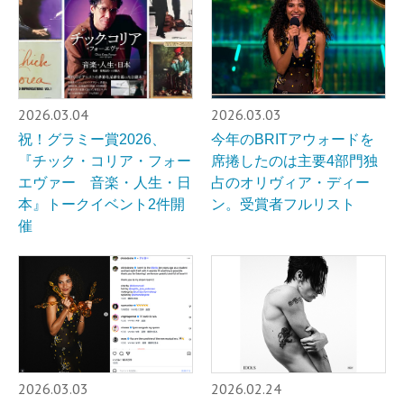
2026.03.04
2026.03.03
祝！グラミー賞2026、
今年のBRITアウォードを
『チック・コリア・フォー
席捲したのは主要4部門独
エヴァー 音楽・人生・日
占のオリヴィア・ディー
本』トークイベント2件開
ン。受賞者フルリスト
催
2026.03.03
2026.02.24