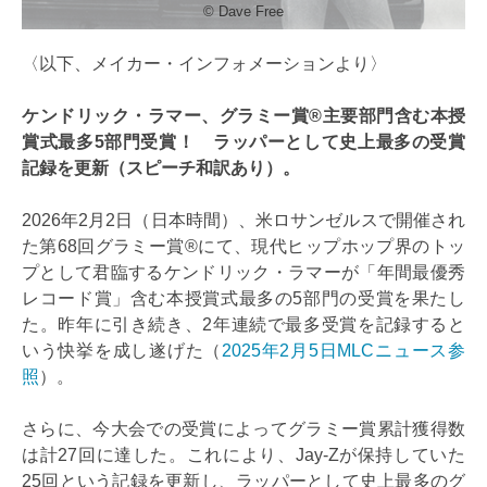
© Dave Free
〈以下、メイカー・インフォメーションより〉
ケンドリック・ラマー、グラミー賞®主要部門含む本授
賞式最多5部門受賞！ ラッパーとして史上最多の受賞
記録を更新（スピーチ和訳あり）。
2026年2月2日（日本時間）、米ロサンゼルスで開催され
た第68回グラミー賞®にて、現代ヒップホップ界のトッ
プとして君臨するケンドリック・ラマーが「年間最優秀
レコード賞」含む本授賞式最多の5部門の受賞を果たし
た。昨年に引き続き、2年連続で最多受賞を記録すると
いう快挙を成し遂げた（
2025年2月5日MLCニュース参
照
）。
さらに、今大会での受賞によってグラミー賞累計獲得数
は計27回に達した。これにより、Jay-Zが保持していた
25回という記録を更新し、ラッパーとして史上最多のグ