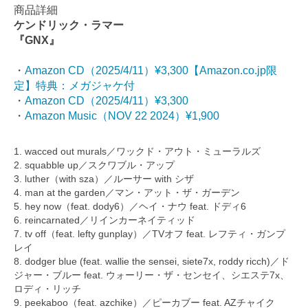
商品詳細
ケンドリック・ラマー
『GNX』
・
Amazon CD（2025/4/11）¥3,300【Amazon.co.jp限
定】特典：メガジャケ付
・
Amazon CD（2025/4/11）¥3,300
・
Amazon Music（NOV 22 2024）¥1,900
1. wacced out murals／ワックド・アウト・ミューラルズ
2. squabble up／スクワブル・アップ
3. luther（with sza）／ルーサー with シザ
4. man at the garden／マン・アット・ザ・ガーデン
5. hey now（feat. dody6）／ヘイ・ナウ feat. ドディ6
6. reincarnated／リインカーネイティッド
7. tv off（feat. lefty gunplay）／TVオフ feat. レフティ・ガンプ
レイ
8. dodger blue (feat. wallie the sensei, siete7x, roddy ricch)／ド
ジャー・ブルー feat. ウォーリー・ザ・センセイ、シエステ7x、
ロディ・リッチ
9. peekaboo（feat. azchike）／ピーカブー feat. AZチャイク