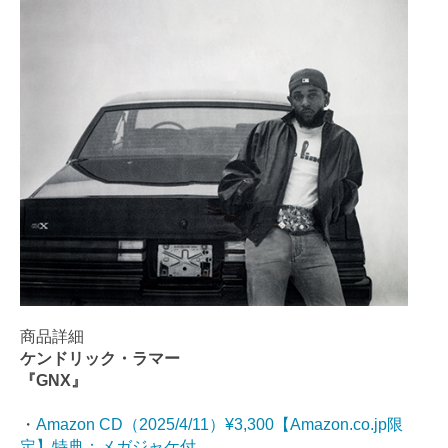
商品詳細
ケンドリック・ラマー
『GNX』
・
Amazon CD（2025/4/11）¥3,300【Amazon.co.jp限
定】特典：メガジャケ付