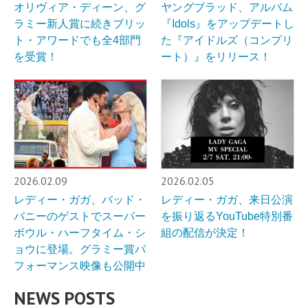
オリヴィア・ディーン、グ
ヤングブラッド、アルバム
ラミー新人賞に続きブリッ
『Idols』をアップデートし
ト・アワードでも全4部門
た『アイドルズ（コンプリ
を受賞！
ート）』をリリース！
2026.02.09
2026.02.05
レディー・ガガ、バッド・
レディー・ガガ、来日公演
バニーのゲストでスーパー
を振り返るYouTube特別番
ボウル・ハーフタイム・シ
組の配信が決定！
ョウに登場。グラミー賞パ
フォーマンス映像も公開中
NEWS POSTS