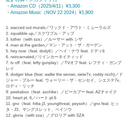
・
Amazon CD（2025/4/11）¥3,300
・
Amazon Music（NOV 22 2024）¥1,900
1. wacced out murals／ワックド・アウト・ミューラルズ
2. squabble up／スクワブル・アップ
3. luther（with sza）／ルーサー with シザ
4. man at the garden／マン・アット・ザ・ガーデン
5. hey now（feat. dody6）／ヘイ・ナウ feat. ドディ6
6. reincarnated／リインカーネイティッド
7. tv off（feat. lefty gunplay）／TVオフ feat. レフティ・ガンプ
レイ
8. dodger blue (feat. wallie the sensei, siete7x, roddy ricch)／ド
ジャー・ブルー feat. ウォーリー・ザ・センセイ、シエステ7x、
ロディ・リッチ
9. peekaboo（feat. azchike）／ピーカブー feat. AZチャイク
10. heart pt. 6／ハート pt.6
11. gnx（feat. hitta j3, youngthreat, peysoh）／gnx feat. ヒッ
タ・J3、ヤングスレット、ペイソウ
12. gloria（with sza）／グロリア with SZA