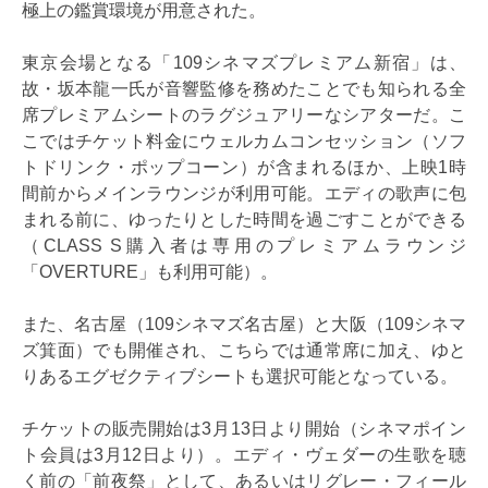
極上の鑑賞環境が用意された。
東京会場となる「109シネマズプレミアム新宿」は、
故・坂本龍一氏が音響監修を務めたことでも知られる全
席プレミアムシートのラグジュアリーなシアターだ。こ
こではチケット料金にウェルカムコンセッション（ソフ
トドリンク・ポップコーン）が含まれるほか、上映1時
間前からメインラウンジが利用可能。エディの歌声に包
まれる前に、ゆったりとした時間を過ごすことができる
（CLASS S購入者は専用のプレミアムラウンジ
「OVERTURE」も利用可能）。
また、名古屋（109シネマズ名古屋）と大阪（109シネマ
ズ箕面）でも開催され、こちらでは通常席に加え、ゆと
りあるエグゼクティブシートも選択可能となっている。
チケットの販売開始は3月13日より開始（シネマポイン
ト会員は3月12日より）。エディ・ヴェダーの生歌を聴
く前の「前夜祭」として、あるいはリグレー・フィール