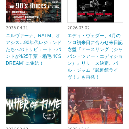
2026.04.21
2026.03.02
ニルヴァーナ、RATM、オ
エディ・ヴェダー、4月の
アシス…90年代レジェンド
ソロ初来日に合わせ来日記
たちへのトリビュート・バ
念盤『アースリング（ジャ
ンドが4/25千葉・稲毛 “K'S
パン・ツアー・エディショ
DREAM” に集結！
ン）』リリース決定。パー
ル・ジャム『武道館ライ
ヴ！』も再発！