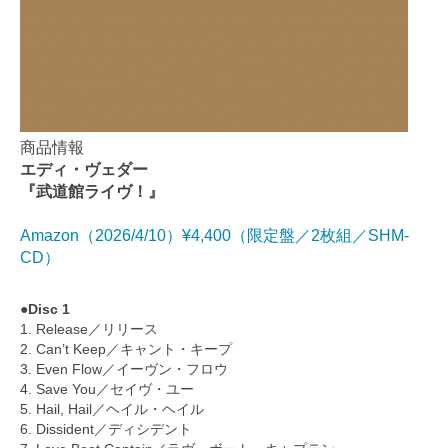
商品情報
エディ・ヴェダー
『武道館ライヴ！』
Amazon（2026/4/10）¥4,400（限定盤／2枚組／SHM-
CD）
●Disc 1
1. Release／リリース
2. Can’t Keep／キャント・キープ
3. Even Flow／イーヴン・フロウ
4. Save You／セイヴ・ユー
5. Hail, Hail／ヘイル・ヘイル
6. Dissident／ディシデント