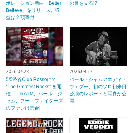
ボレーション新曲「Better
の目を見る!?
Believe」をリリース。収
益は全額寄付
2026.04.28
2026.04.27
5/5渋谷Club Rossoにて
パール・ジャムのエディ・
“The Greatest Rocks” を開
ヴェダー、初のソロ初来日
催！ RATM、パール・ジ
公演のレポートと写真が公
ャム、フー・ファイターズ
開
のファンは集合!