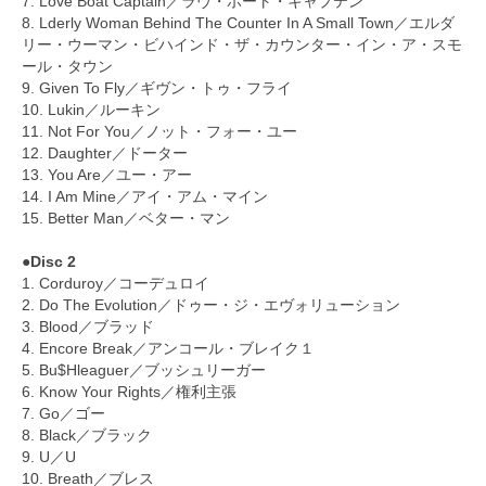
7. Love Boat Captain／ラヴ・ボート・キャプテン
8. Lderly Woman Behind The Counter In A Small Town／エルダ
リー・ウーマン・ビハインド・ザ・カウンター・イン・ア・スモ
ール・タウン
9. Given To Fly／ギヴン・トゥ・フライ
10. Lukin／ルーキン
11. Not For You／ノット・フォー・ユー
12. Daughter／ドーター
13. You Are／ユー・アー
14. I Am Mine／アイ・アム・マイン
15. Better Man／ベター・マン
●Disc 2
1. Corduroy／コーデュロイ
2. Do The Evolution／ドゥー・ジ・エヴォリューション
3. Blood／ブラッド
4. Encore Break／アンコール・ブレイク１
5. Bu$Hleaguer／ブッシュリーガー
6. Know Your Rights／権利主張
7. Go／ゴー
8. Black／ブラック
9. U／U
10. Breath／ブレス