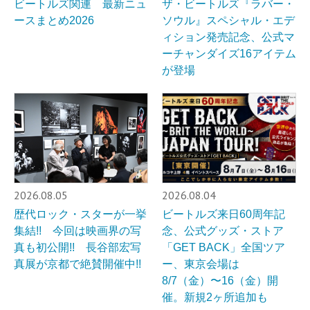
ビートルズ関連 最新ニュ
ザ・ビートルズ『ラバー・
ースまとめ2026
ソウル』スペシャル・エデ
ィション発売記念、公式マ
ーチャンダイズ16アイテム
が登場
2026.08.05
2026.08.04
歴代ロック・スターが一挙
ビートルズ来日60周年記
集結!! 今回は映画界の写
念、公式グッズ・ストア
真も初公開!! 長谷部宏写
「GET BACK」全国ツア
真展が京都で絶賛開催中!!
ー、東京会場は
8/7（金）〜16（金）開
催。新規2ヶ所追加も