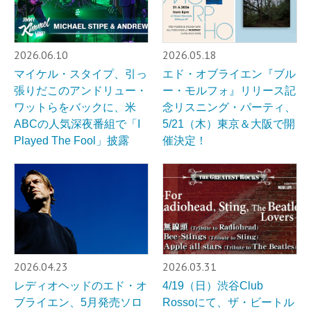
2026.06.10
2026.05.18
マイケル・スタイプ、引っ
エド・オブライエン『ブル
張りだこのアンドリュー・
ー・モルフォ』リリース記
ワットらをバックに、米
念リスニング・パーティ、
ABCの人気深夜番組で「I
5/21（木）東京＆大阪で開
Played The Fool」披露
催決定！
2026.04.23
2026.03.31
レディオヘッドのエド・オ
4/19（日）渋谷Club
ブライエン、5月発売ソロ
Rossoにて、ザ・ビートル