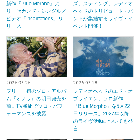
新作『Blue Morpho』よ
ズ、スティング、レディオ
り、セカンド・シングル／
ヘッドのトリビュート・バ
ビデオ「Incantations」リ
ンドが集結するライヴ・イ
リース
ベント開催！
2026.03.26
2026.03.18
フリー、初のソロ・アルバ
レディオヘッドのエド・オ
ム『オノラ』の明日発売を
ブライエン、ソロ新作
前にTV番組でソロ・パフ
『Blue Morpho』を5月22
ォーマンスを披露
日リリース。2027年以降
のライヴ活動についても発
言