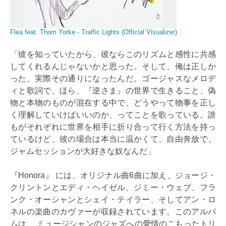
Flea feat. Thom Yorke - Traffic Lights (Official Visualizer)
「彼を知っていたから、彼ならこのリズムと感性に共感
してくれるんじゃないかと思った。そして、俺は正しか
った、実際その通りになったんだ。ゴージャスなメロデ
ィと歌詞で、ほら、『逆さま』の世界で生きること、偽
物と本物のものが混在する中で、どうやって物事を正し
く理解していけばいいのか、ってことを歌っている。誰
もがそれぞれに世界を相手に折り合って行く方法を持っ
ているけど、彼の場合は本当に温かくて、自由奔放で、
ジャムセッションが大好きな奴なんだ」
『Honora』 には、オリジナル曲6曲に加え、ジョージ・
クリントンとエディ・ヘイゼル、ジミー・ウェブ、フラ
ンク・オーシャンとシェイ・テイラー、そしてアン・ロ
ネルの楽曲のカヴァーが収録されています。このアルバ
ムは、 ミュージシャンのジャズへの愛情のこもったトリ