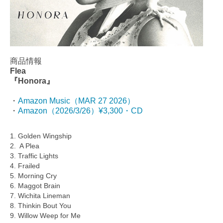
商品情報
Flea
『Honora』
・
Amazon Music（MAR 27 2026）
・
Amazon（2026/3/26）¥3,300・CD
1. Golden Wingship
2. A Plea
3. Traffic Lights
4. Frailed
5. Morning Cry
6. Maggot Brain
7. Wichita Lineman
8. Thinkin Bout You
9. Willow Weep for Me