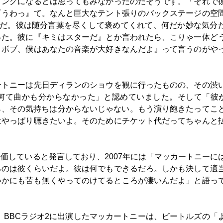
ィングになるとは思ってもみなかったのだそうです。「それで
『うわっ』て。なんと巨大なテント張りのバックステージの空
んだ。彼は随分言葉を尽くして褒めてくれて、何だか妙な気分
った。彼に『キミはスターだ』とか言われたら、こりゃ一体ど
うボブ、僕はあなたの音楽が大好きなんだよ』って言うのがや
ートニーは先日ディランのショウを観に行ったものの、その渋
て曲かも分からなかった」と認めていました。そして「彼が “
て言うなら、その気持ちは分からないじゃない。もう演り飽きたってこ
はやっぱり聴きたいよ。そのためにチケット代だってちゃんと
価していると発言しており、2007年には「マッカートニーに
るのは彼くらいだよ。彼は何でもできるだろ。しかも決して適
いかにも苦も無くやってのけてるところが凄いんだよ」と語っ
、BBCラジオ2に出演したマッカートニーは、ビートルズの「