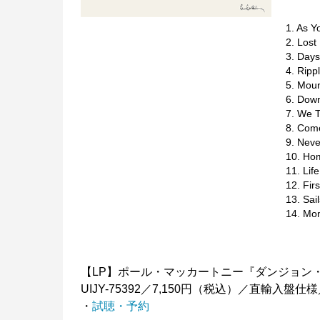
1. As
2. Lo
3. D
4. R
5. M
6. D
7. W
8. C
9. N
10. 
11. 
12. F
13. 
14. 
【LP】ポール・マッカートニー『ダンジョン
UIJY-75392／7,150円（税込）／直輸
・
試聴・予約