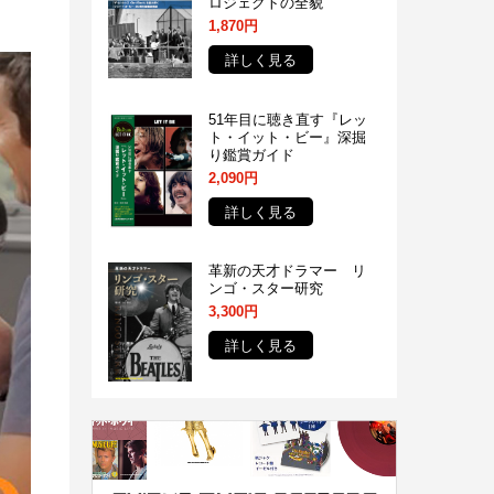
ロジェクトの全貌
1,870円
詳しく見る
51年目に聴き直す『レッ
ト・イット・ビー』深掘
り鑑賞ガイド
2,090円
詳しく見る
革新の天才ドラマー リ
ンゴ・スター研究
3,300円
詳しく見る