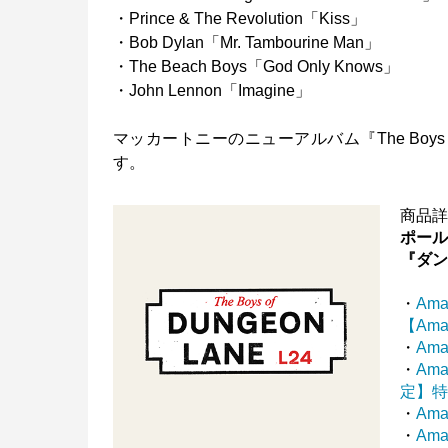
・Prince & The Revolution「Kiss」
・Bob Dylan「Mr. Tambourine Man」
・The Beach Boys「God Only Knows」
・John Lennon「Imagine」
マッカートニーのニューアルバム『The Boys 
す。
商品
ポー
『ダ
・
Am
【Am
・
Am
・
Ama
定】
・
Am
・
Ama