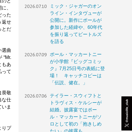
彼のと
2026.07.10
ミック・ジャガーのオン
間に、
ライン・インタヴューが
だった
公開に。新作にポールが
う返せ
参加した経緯や、60年代
っとだ
を振り返ってビートルズ
を語る
い選曲
2026.07.09
ポール・マッカートニー
Mr.
が小学館『ビッグコミッ
ともあ
ク』7月25日号の表紙に登
払って
場！ キャッチコピーは
「伝説、健在。」
は畏敬
2026.07.06
テイラー・スウィフトと
当な仕
トラヴィス・ケルシーが
ていま
結婚。披露宴ではポー
ル・マッカートニーがソ
ロとして初の「抱きしめ
よりプ
たい」の披露も