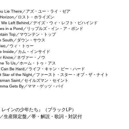
 You Lie There／アズ・ユー・ライ・ゼア
st Horizon／ロスト・ホライズン
ays We Left Behind／デイズ・ウィ・レフト・ビハインド
ipples in a Pond／リップルズ・イン・ア・ポンド
ountain Top／マウンテン・トップ
own South／ダウン・サウス
e Two／ウィ・トゥー
ome Inside／カム・インサイド
ever Know／ネヴァー・ノウ
Home To Us／ホーム・トゥ・アス
Life Can Be Hard／ライフ・キャン・ビー・ハード
irst Star of the Night／ファースト・スター・オブ・ザ・ナイト
Sailsman Saint／セイルズマン・セイント
Momma Gets By／ママ・ゲッツ・バイ
・レインの少年たち』（ブラックLP）
入盤仕様／生産限定盤／帯・解説・歌詞・対訳付