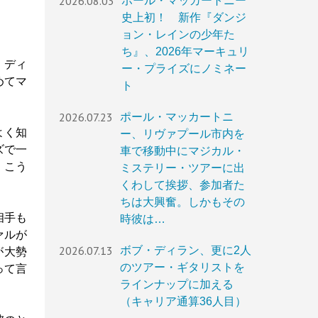
2026.08.03
ポール・マッカートニー
史上初！ 新作『ダンジ
ョン・レインの少年た
ち』、2026年マーキュリ
、ディ
ー・プライズにノミネー
めてマ
ト
2026.07.23
ポール・マッカートニ
よく知
ー、リヴァプール市内を
ズで一
車で移動中にマジカル・
、こう
ミステリー・ツアーに出
くわして挨拶、参加者た
ちは大興奮。しかもその
相手も
時彼は…
ァルが
2026.07.13
ボブ・ディラン、更に2人
が大勢
のツアー・ギタリストを
って言
ラインナップに加える
（キャリア通算36人目）