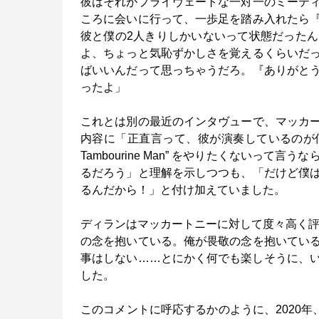
彼はそれがプライヴェートな一対一のミーテ
ころに会いに行って、一歩足を踏み入れたら
彼と僕の2人きりしかいないって状態だった
よ、ちょっと気恥ずかしさを覚えるくらいだ
ばいいんだって思っちゃうだろ。『ありがと
ったよ」
これとは別の最近のインタヴューで、マッカ
内容に「正直言って、彼が演奏しているのが何
Tambourine Man” をやりたくないっ
るだろう」と理解を示しつつも、「だけど僕
るんだから！」と付け加えていました。
ディランはマッカートニーに対して度々高く評
の念を抱いている。俺が畏敬の念を抱いてい
事はしない……とにかく何でも楽しそうに、
した。
このコメントに呼応するかのように、2020年