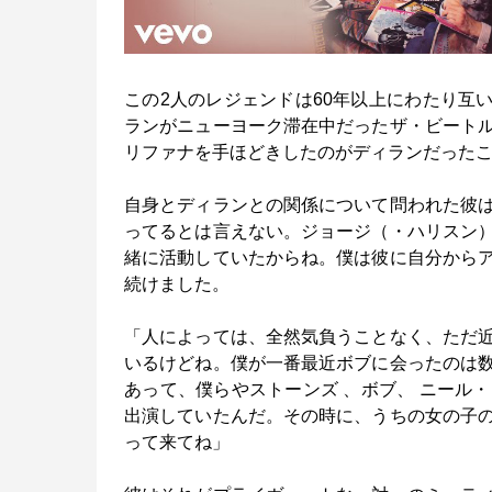
この2人のレジェンドは60年以上にわたり互い
ランがニューヨーク滞在中だったザ・ビート
リファナを手ほどきしたのがディランだった
自身とディランとの関係について問われた彼
ってるとは言えない。ジョージ（・ハリスン
緒に活動していたからね。僕は彼に自分から
続けました。
「人によっては、全然気負うことなく、ただ
いるけどね。僕が一番最近ボブに会ったのは
あって、僕らやストーンズ 、ボブ、 ニール
出演していたんだ。その時に、うちの女の子
って来てね」