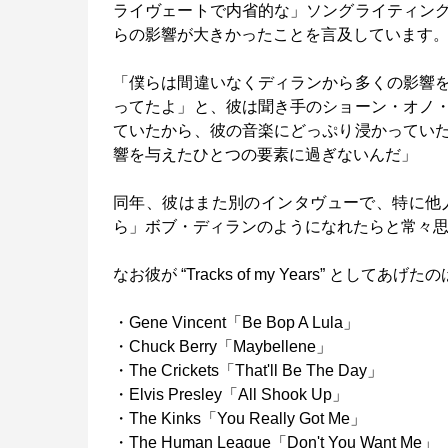
ライヴェートで内省的な」ソングライティン
らの影響が大きかったことを言及しています
「僕らは間違いなくディランから多くの影響
ってたよ」と、彼は聞き手のショーン・オノ
ていたから、彼の音楽にどっぷり浸かってい
響を与えたひとつの要素に過ぎないんだ」
同年、彼はまた別のインタヴューで、特に他
ら」ボブ・ディランのようになれたらと常々
なお彼が “Tracks of my Years” としてあ
・Gene Vincent「Be Bop A Lula」
・Chuck Berry「Maybellene」
・The Crickets「That'll Be The Day」
・Elvis Presley「All Shook Up」
・The Kinks「You Really Got Me」
・The Human League「Don't You Want Me」